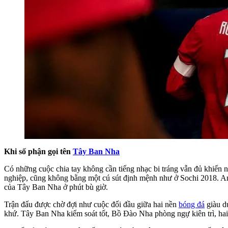
Khi số phận gọi tên
Tây Ban Nha
Có những cuộc chia tay không cần tiếng nhạc bi tráng vẫn đủ khiến ng
nghiệp, cũng không bằng một cú sút định mệnh như ở Sochi 2018. Anh 
của Tây Ban Nha ở phút bù giờ.
Trận đấu được chờ đợi như cuộc đối đầu giữa hai nền
bóng đá
giàu d
khứ. Tây Ban Nha kiểm soát tốt, Bồ Đào Nha phòng ngự kiên trì, hai 