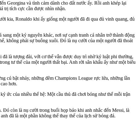
ến Georgina và tình cảm dành cho đất nước ấy. Rồi anh khép lại
 trị tích cực cần được nhìn nhận.
ời kia, Ronaldo khi ấy giống một người đã đi qua đủ vinh quang, đủ
sang một kỷ nguyên khác, nơi sự cạnh tranh cá nhân trở thành động
 thế, không phải sự buông xuôi. Đó là nụ cười của một người đã thoát
đã là tượng đài, với cơ thể vẫn được duy trì nhờ kỷ luật phi thường,
ong tư thế của một người thất bại. Anh rời sân khấu ấy như một biểu
ững cú bật nhảy, những đêm Champions League rực lửa, những lần
 cao hơn.
ký ức của nhiều thế hệ: Một cầu thủ đã chơi bóng như thể mỗi trận
 Đó còn là nụ cười trong buổi họp báo khi anh nhắc đến Messi, là
 anh đã là một phần không thể thay thế của lịch sử bóng đá.