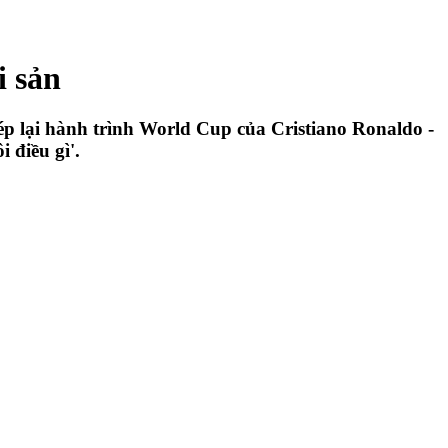
i sản
p lại hành trình World Cup của Cristiano Ronaldo -
 điều gì'.