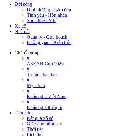
Đời sống
Dinh dưỡng - Làm đẹp
Tình yêu - Hôn nhân
Sức khỏe - Y tế
Xe cộ
Nhà đất
Quản lý - Quy hoạch
Không gian - Kiến trúc
Chủ đề nóng
#
ASEAN Cup 2026
#
Trí tuệ nhân tạo
#
Mỹ - Iran
#
Khám phá Việt Nam
#
Khám phá thế giới
Tiện ích
Kết quả xổ số
Giá vàng hôm nay
Thời tiết
Lịch âm