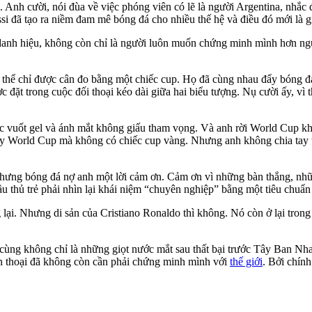
nh cười, nói đùa về việc phóng viên có lẽ là người Argentina, nhắc đ
 đã tạo ra niềm đam mê bóng đá cho nhiều thế hệ và điều đó mới là giá
danh hiệu, không còn chỉ là người luôn muốn chứng minh mình hơn ngư
hể chỉ được cân đo bằng một chiếc cup. Họ đã cùng nhau đẩy bóng đá 
c đặt trong cuộc đối thoại kéo dài giữa hai biểu tượng. Nụ cười ấy, vì
c vuốt gel và ánh mắt không giấu tham vọng. Và anh rời World Cup khi 
y World Cup mà không có chiếc cup vàng. Nhưng anh không chia tay tr
hưng bóng đá nợ anh một lời cảm ơn. Cảm ơn vì những bàn thắng, nh
thủ trẻ phải nhìn lại khái niệm “chuyên nghiệp” bằng một tiêu chuẩn
ại. Nhưng di sản của Cristiano Ronaldo thì không. Nó còn ở lại trong 
cùng không chỉ là những giọt nước mắt sau thất bại trước Tây Ban Nha.
yền thoại đã không còn cần phải chứng minh mình với
thế giới
. Bởi chính