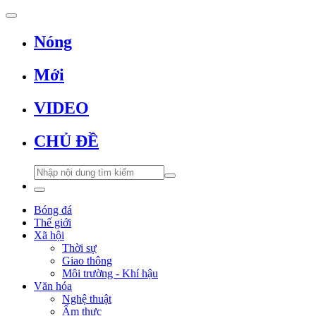
Nóng
Mới
VIDEO
CHỦ ĐỀ
Bóng đá
Thế giới
Xã hội
Thời sự
Giao thông
Môi trường - Khí hậu
Văn hóa
Nghệ thuật
Ẩm thực