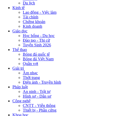
Du lịch
Kinh tế
Lao động - Việc làm
Tài chính
Chứng khoán
Kinh doanh
Giáo dục
Học bổng - Du học
Đào tạo - Thi cử
Tuyển Sinh 2026
Thể thao
Bóng đá quốc tế
Bóng đá Việt Nam
Quần vợt
Giải trí
Âm nhạc
Thời trang
Điện ảnh - Truyền hình
Pháp luật
An ninh - Trật tự
Hình sự - Dân sự
Công nghệ
CNTT - Viễn thông
Thiết bị - Phần cứng
Khoa học