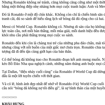
Nhưng Ronaldo không né tránh, cũng không căng cứng như một thời. A
bằng một thông điệp nhẹ nhàng hơn mọi cuộc tranh luận: Anh và Messi
Đó là Ronaldo ở một độ chín khác. Không còn chỉ là chiến binh săn 
tranh cãi, đủ so sánh để hiểu rằng lịch sử bóng đá đủ rộng cho cả hai.
Messi có World Cup. Ronaldo không có. Nhưng di sản của họ không t
lực toàn cầu, nơi mỗi bàn thắng, mỗi mùa giải, mỗi danh hiệu đều đượ
khỏi nhu cầu phải thắng trong mọi cuộc so sánh.
Ronaldo đến khi còn là chàng trai trẻ của những pha đảo chân, mái tó
nhưng cũng với nỗi buồn của một giấc mơ chưa trọn. Ronaldo chia ta
tượng đã đi đến tận cùng giới hạn của bản thân.
Có thể bóng đá không trao cho Ronaldo đoạn kết anh mong muốn. N
kéo Bồ Đào Nha qua nghịch cảnh, những năm tháng anh buộc mọi cầu 
Tại Dallas, “điệu nhảy cuối cùng” của Ronaldo ở World Cup đã dừng l
đấu là một lời tuyên chiến với thời gian.
Và có lẽ, hình ảnh đẹp nhất để nhớ về Ronaldo ở kỳ World Cup cuối 
câu nói “bóng đá không nợ tôi điều gì”, là sự bình thản của một hu
KHẢI HƯNG