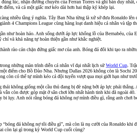
ện đúng lúc, nhận đường chuyền của Ferran Torres và ghi bàn duy nhất
 điểm, và cả một giấc mơ kéo dài hơn hai thập kỷ khép lại.
càng nhiều tầng ý nghĩa. Tây Ban Nha từng là xứ sở đưa Ronaldo lên 
n, giành 4 Champions League cùng hàng loạt danh hiệu cá nhân và tập th
ần như hoàn hảo. Anh sống dưới áp lực khổng lồ của Bernabéu, của E
ý chí và khả năng tự hoàn thiện gần như khắc nghiệt.
ở thành rào cản chặn đứng giấc mơ của anh. Bóng đá đôi khi tạo ra nhữ
ong những màn trình diễn cá nhân vĩ đại nhất lịch sử
World Cup
. Tr
 lại một điểm cho Bồ Đào Nha. Nhưng Dallas 2026 không còn là Sochi 2
ông còn có thể tự mình kéo cả đội tuyển vượt qua mọi giới hạn như trướ
 thái không giống một cầu thủ đang bị đè nặng bởi áp lực phải thắng
à vẫn còn được góp mặt ở sân chơi lớn nhất hành tinh khi đã ngoài 40
y bi lụy. Anh nói rằng bóng đá không nợ mình điều gì, rằng anh chơi 
p “bóng đá không nợ tôi điều gì”, mà còn là nụ cười của Ronaldo khi 
 ai còn lại gì trong kỳ World Cup cuối cùng?