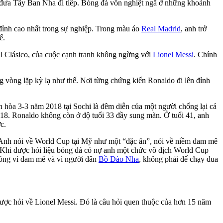
, đưa Tây Ban Nha đi tiếp. Bóng đá vốn nghiệt ngã ở những khoảnh
đỉnh cao nhất trong sự nghiệp. Trong màu áo
Real Madrid
, anh trở
ể.
l Clásico, của cuộc cạnh tranh không ngừng với
Lionel Messi
. Chính
ng vòng lặp kỳ lạ như thế. Nơi từng chứng kiến Ronaldo đi lên đỉnh
ận hòa 3-3 năm 2018 tại Sochi là đêm diễn của một người chống lại cả
018. Ronaldo không còn ở độ tuổi 33 đầy sung mãn. Ở tuổi 41, anh
c.
. Anh nói về World Cup tại Mỹ như một “đặc ân”, nói về niềm đam mê
. Khi được hỏi liệu bóng đá có nợ anh một chức vô địch World Cup
bóng vì đam mê và vì người dân
Bồ Đào Nha
, không phải để chạy đua
được hỏi về Lionel Messi. Đó là câu hỏi quen thuộc của hơn 15 năm