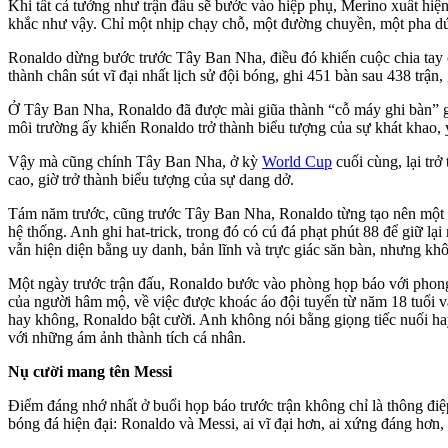
Khi tất cả tưởng như trận đấu sẽ bước vào hiệp phụ, Merino xuất hi
khắc như vậy. Chỉ một nhịp chạy chỗ, một đường chuyền, một pha dứt
Ronaldo dừng bước trước Tây Ban Nha, điều đó khiến cuộc chia tay 
thành chân sút vĩ đại nhất lịch sử đội bóng, ghi 451 bàn sau 438 trậ
Ở Tây Ban Nha, Ronaldo đã được mài giũa thành “cỗ máy ghi bàn” g
môi trường ấy khiến Ronaldo trở thành biểu tượng của sự khát khao, 
Vậy mà cũng chính Tây Ban Nha, ở kỳ
World Cup
cuối cùng, lại tr
cao, giờ trở thành biểu tượng của sự dang dở.
Tám năm trước, cũng trước Tây Ban Nha, Ronaldo từng tạo nên một tr
hệ thống. Anh ghi hat-trick, trong đó có cú đá phạt phút 88 để giữ
vẫn hiện diện bằng uy danh, bản lĩnh và trực giác săn bàn, nhưng kh
Một ngày trước trận đấu, Ronaldo bước vào phòng họp báo với phong
của người hâm mộ, về việc được khoác áo đội tuyển từ năm 18 tuổi v
hay không, Ronaldo bật cười. Anh không nói bằng giọng tiếc nuối ha
với những ám ảnh thành tích cá nhân.
Nụ cười mang tên Messi
Điểm đáng nhớ nhất ở buổi họp báo trước trận không chỉ là thông điệ
bóng đá hiện đại: Ronaldo và Messi, ai vĩ đại hơn, ai xứng đáng hơn,