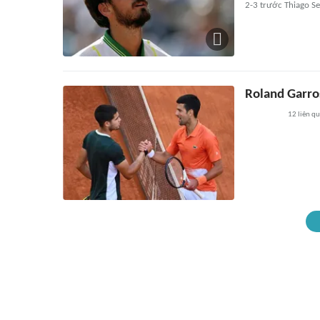
2-3 trước Thiago S
Roland Garro
12
liên q