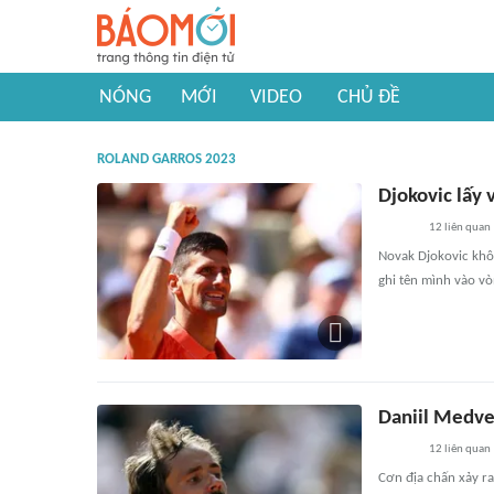
NÓNG
MỚI
VIDEO
CHỦ ĐỀ
ROLAND GARROS 2023
Djokovic lấy 
12
liên quan
Novak Djokovic khôn
ghi tên mình vào v
Daniil Medve
12
liên quan
Cơn địa chấn xảy ra