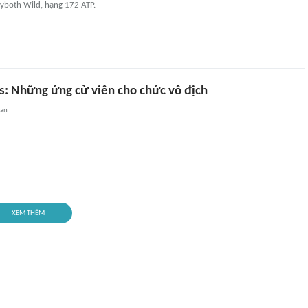
eyboth Wild, hạng 172 ATP.
s: Những ứng cử viên cho chức vô địch
uan
XEM THÊM