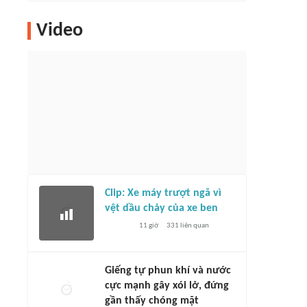
Video
Clip: Xe máy trượt ngã vì
vệt dầu chảy của xe ben
11 giờ
331
liên quan
Giếng tự phun khí và nước
cực mạnh gây xói lở, đứng
gần thấy chóng mặt