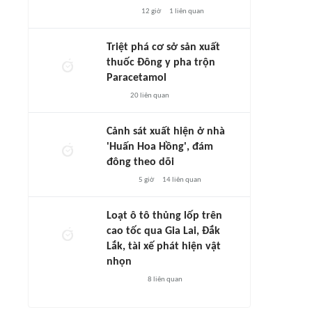
12 giờ
1
liên quan
Triệt phá cơ sở sản xuất
thuốc Đông y pha trộn
Paracetamol
20
liên quan
Cảnh sát xuất hiện ở nhà
'Huấn Hoa Hồng', đám
đông theo dõi
5 giờ
14
liên quan
Loạt ô tô thủng lốp trên
cao tốc qua Gia Lai, Đắk
Lắk, tài xế phát hiện vật
nhọn
8
liên quan