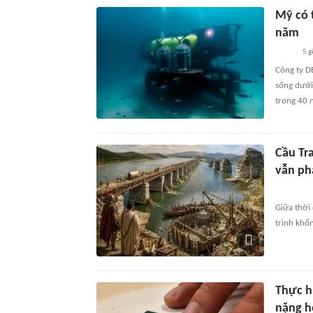
Mỹ có 
năm
5 g
Công ty D
sống dưới
trong 40 
Cầu Tra
vẫn ph
Giữa thời
trình khổ
Thực h
nặng h