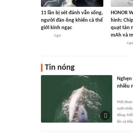
11 lần bị sét đánh vẫn sống,
HONOR Win
người đàn ông khiến cả thế
hình: Chi
giới kinh ngạc
quạt tản n
mAh và m
3 giờ
4 gi
Tin nóng
Nghẹn 
nhiều 
Một đoạn 
suốt nhiề
động. Mỗi
lên và tiế