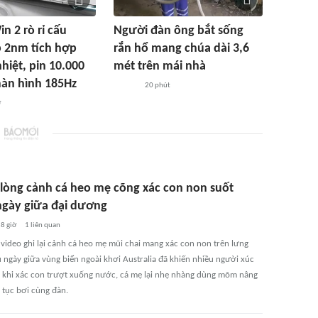
 2 rò rỉ cấu
Người đàn ông bắt sống
p 2nm tích hợp
rắn hổ mang chúa dài 3,6
hiệt, pin 10.000
mét trên mái nhà
àn hình 185Hz
20 phút
ờ
lòng cảnh cá heo mẹ cõng xác con non suốt
ngày giữa đại dương
8 giờ
1
liên quan
video ghi lại cảnh cá heo mẹ mũi chai mang xác con non trên lưng
u ngày giữa vùng biển ngoài khơi Australia đã khiến nhiều người xúc
 khi xác con trượt xuống nước, cá mẹ lại nhẹ nhàng dùng mõm nâng
p tục bơi cùng đàn.