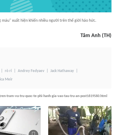
 máu" xuất hiện khiến nhiều người trên thế giới háo hức.
Tâm Anh (TH)
rò rỉ
Andrey Fedyaev
Jack Hathaway
ica Meir
i-tren-tram-vu-tru-quoc-te-phi-hanh-gia-vao-tau-tru-an-post1619560.html