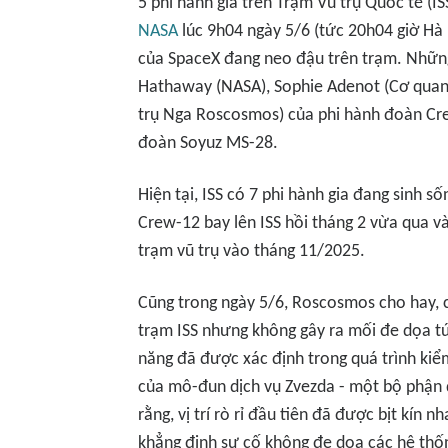
5 phi hành gia trên Trạm Vũ trụ Quốc tế (I
NASA
lúc 9h04 ngày 5/6 (tức 20h04 giờ Hà 
của SpaceX đang neo đậu trên trạm. Những 
Hathaway (NASA), Sophie Adenot (Cơ quan 
trụ Nga Roscosmos) của phi hành đoàn Cre
đoàn Soyuz MS-28.
Hiện tại, ISS có 7 phi hành gia đang sinh 
Crew-12 bay lên ISS hồi tháng 2 vừa qua v
trạm vũ trụ vào tháng 11/2025.
Cũng trong ngày 5/6, Roscosmos cho hay, cá
trạm ISS nhưng không gây ra mối đe dọa tức 
năng đã được xác định trong quá trình kiể
của mô-đun dịch vụ Zvezda - một bộ phận
rằng, vị trí rò rỉ đầu tiên đã được bịt kín 
khẳng định sự cố không đe dọa các hệ thốn