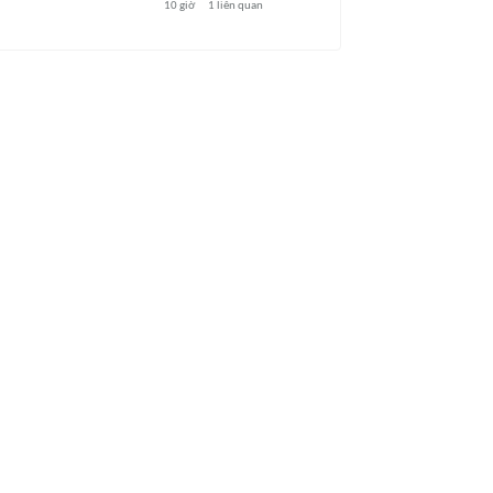
10 giờ
1
liên quan