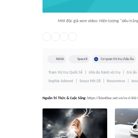
Mời độc giả xem video: Hiện tượng "siêu trăng
NASA
SpaceX
Cơ quan Vũ trụ châu Âu
Trạm Vũ trụ Quốc tế
nhà du hành vũ trụ
trú ẩn
Sophie Adenot
Soyuz MS-28
Roscosmos
Jess
Nguồn
Tri Thức & Cuộc Sống
:
https://kienthuc.net.vn/ro-ri-kh