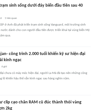
trạm sinh sống dưới đáy biển đầu tiên sau 40
iờ
1
liên quan
EEP ở Anh đã phát triển trạm sinh sống Vanguard, môi trường sinh
 nước dành cho con người đầu tiên được triển khai tại vùng biển Mỹ
năm qua.
jan- công trình 2.000 tuổi khiến kỹ sư hiện đại
ải kinh ngạc
6 giờ
 đại chưa có máy móc hiện đại, người La Mã đã tạo nên những công
ng lồ khiến hậu thế vẫn kinh ngạc sau hàng nghìn năm.
ư clip cạo chân RAM cũ đúc thành thỏi vàng
ơn 2kg