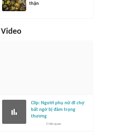
thận
Video
Clip: Người phụ nữ đi chợ
bất ngờ bị đâm trọng
thương
5
liên quan