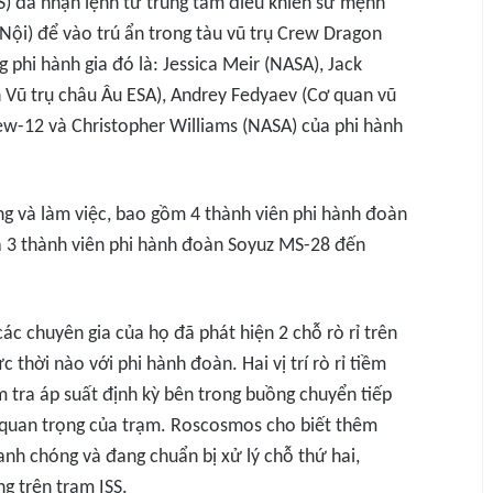
SS) đã nhận lệnh từ trung tâm điều khiển sứ mệnh
Nội) để vào trú ẩn trong tàu vũ trụ Crew Dragon
phi hành gia đó là: Jessica Meir (NASA), Jack
Vũ trụ châu Âu ESA), Andrey Fedyaev (Cơ quan vũ
w-12 và Christopher Williams (NASA) của phi hành
sống và làm việc, bao gồm 4 thành viên phi hành đoàn
à 3 thành viên phi hành đoàn Soyuz MS-28 đến
c chuyên gia của họ đã phát hiện 2 chỗ rò rỉ trên
thời nào với phi hành đoàn. Hai vị trí rò rỉ tiềm
m tra áp suất định kỳ bên trong buồng chuyển tiếp
 quan trọng của trạm. Roscosmos cho biết thêm
nhanh chóng và đang chuẩn bị xử lý chỗ thứ hai,
g trên trạm ISS.