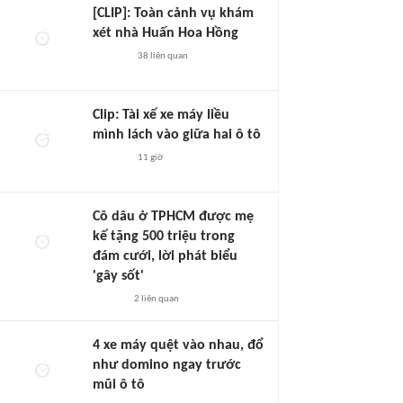
[CLIP]: Toàn cảnh vụ khám
xét nhà Huấn Hoa Hồng
38
liên quan
Clip: Tài xế xe máy liều
mình lách vào giữa hai ô tô
11 giờ
Cô dâu ở TPHCM được mẹ
kế tặng 500 triệu trong
đám cưới, lời phát biểu
'gây sốt'
2
liên quan
4 xe máy quệt vào nhau, đổ
như domino ngay trước
mũi ô tô