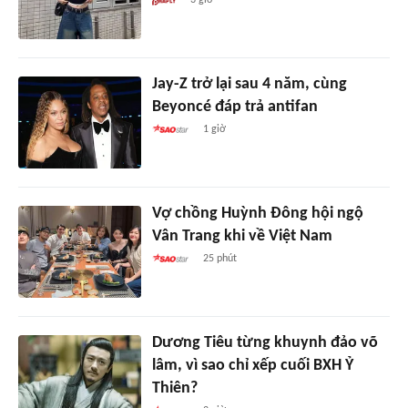
3 giờ
Jay-Z trở lại sau 4 năm, cùng
Beyoncé đáp trả antifan
1 giờ
Vợ chồng Huỳnh Đông hội ngộ
Vân Trang khi về Việt Nam
25 phút
Dương Tiêu từng khuynh đảo võ
lâm, vì sao chỉ xếp cuối BXH Ỷ
Thiên?