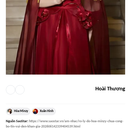
Hoài Thương
Hòa Minzy
Xuân Hinh
Nguồn
SaoStar
:
https://www.saostar.vn/am-nhac/ro-ly-do-hoa-minzy-chua-cong-
bo-tin-vui-den-khan-gia-202606142339404539.html