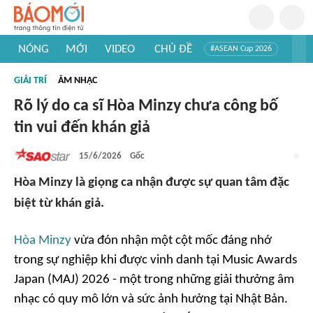
NÓNG
MỚI
VIDEO
CHỦ ĐỀ
#ASEAN Cup 2026
#Trí tuệ nhân tạo
#Mỹ - Iran
#Khám phá Việt Nam
GIẢI TRÍ
ÂM NHẠC
#Khám phá thế giới
Rõ lý do ca sĩ Hòa Minzy chưa công bố
tin vui đến khán giả
15/6/2026
Gốc
Hòa Minzy là giọng ca nhận được sự quan tâm đặc
biệt từ khán giả.
Hòa Minzy
vừa đón nhận một cột mốc đáng nhớ
trong sự nghiệp khi được vinh danh tại Music Awards
Japan (MAJ) 2026 - một trong những giải thưởng âm
nhạc có quy mô lớn và sức ảnh hưởng tại Nhật Bản.