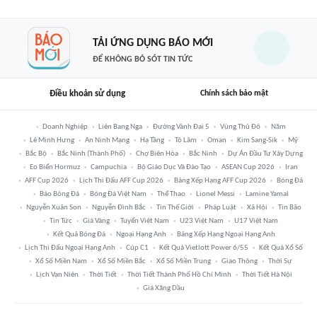
TẢI ỨNG DỤNG BÁO MỚI
ĐỂ KHÔNG BỎ SÓT TIN TỨC
Điều khoản sử dụng
Chính sách bảo mật
Doanh Nghiệp
Liên Bang Nga
Đường Vành Đai 5
Vùng Thủ Đô
Năm
Lê Minh Hưng
An Ninh Mạng
Hạ Tầng
Tô Lâm
Oman
Kim Sang-Sik
Mỹ
Bắc Bộ
Bắc Ninh (thành Phố)
Chợ Biên Hòa
Bắc Ninh
Dự Án Đầu Tư Xây Dựng
Eo Biển Hormuz
Campuchia
Bộ Giáo Dục Và Đào Tạo
ASEAN Cup 2026
Iran
AFF Cup 2026
Lịch Thi Đấu AFF Cup 2026
Bảng Xếp Hạng AFF Cup 2026
Bóng Đá
Báo Bóng Đá
Bóng Đá Việt Nam
Thể Thao
Lionel Messi
Lamine Yamal
Nguyễn Xuân Son
Nguyễn Đình Bắc
Tin Thế Giới
Pháp Luật
Xã Hội
Tin Bão
Tin Tức
Giá Vàng
Tuyển Việt Nam
U23 Việt Nam
U17 Việt Nam
Kết Quả Bóng Đá
Ngoại Hạng Anh
Bảng Xếp Hạng Ngoại Hạng Anh
Lịch Thi Đấu Ngoại Hạng Anh
Cúp C1
Kết Quả Vietlott Power 6/55
Kết Quả Xổ Số
Xổ Số Miền Nam
Xổ Số Miền Bắc
Xổ Số Miền Trung
Giao Thông
Thời Sự
Lịch Vạn Niên
Thời Tiết
Thời Tiết Thành Phố Hồ Chí Minh
Thời Tiết Hà Nội
Giá Xăng Dầu