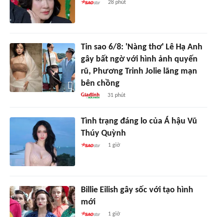
28 phút
Tin sao 6/8: 'Nàng thơ' Lê Hạ Anh
gây bất ngờ với hình ảnh quyến
rũ, Phương Trinh Jolie lãng mạn
bên chồng
31 phút
Tình trạng đáng lo của Á hậu Vũ
Thúy Quỳnh
1 giờ
Billie Eilish gây sốc với tạo hình
mới
1 giờ