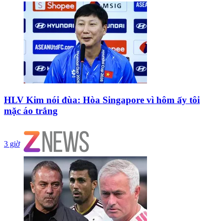
HLV Kim nói đùa: Hòa Singapore vì hôm ấy tôi
mặc áo trắng
3 giờ