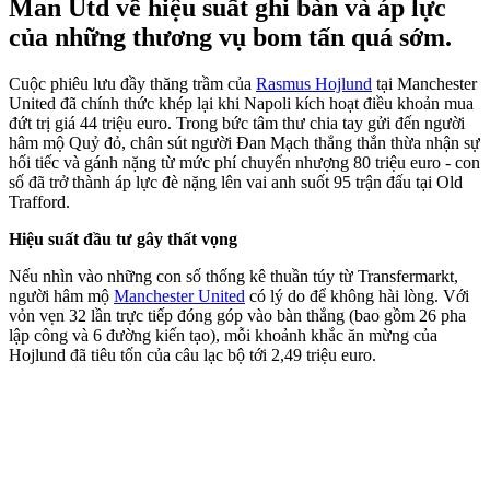
Man Utd về hiệu suất ghi bàn và áp lực
của những thương vụ bom tấn quá sớm.
Cuộc phiêu lưu đầy thăng trầm của
Rasmus Hojlund
tại Manchester
United đã chính thức khép lại khi Napoli kích hoạt điều khoản mua
đứt trị giá 44 triệu euro. Trong bức tâm thư chia tay gửi đến người
hâm mộ Quỷ đỏ, chân sút người Đan Mạch thẳng thắn thừa nhận sự
hối tiếc và gánh nặng từ mức phí chuyển nhượng 80 triệu euro - con
số đã trở thành áp lực đè nặng lên vai anh suốt 95 trận đấu tại Old
Trafford.
Hiệu suất đầu tư gây thất vọng
Nếu nhìn vào những con số thống kê thuần túy từ Transfermarkt,
người hâm mộ
Manchester United
có lý do để không hài lòng. Với
vỏn vẹn 32 lần trực tiếp đóng góp vào bàn thắng (bao gồm 26 pha
lập công và 6 đường kiến tạo), mỗi khoảnh khắc ăn mừng của
Hojlund đã tiêu tốn của câu lạc bộ tới 2,49 triệu euro.