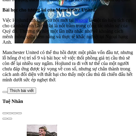
Bài học cho tương lai của Manchester United
Việc Hojlund tìm kiếm cơ hội mới tại
Napoli
là một tín hiệu tích cực
cho cá nhân anh nhưng lại là nốt trầm trong công tác nhân sự của
Quỷ đỏ. Thương vụ này một lần nữa nhắc nhở về khoảng cách
mênh mông giữa tiềm năng và thực tế khắc nghiệt tại Ngoại hạng
Anh.
Manchester United có thể thu hồi được một phần vốn đầu tư, nhưng
lỗ hổng ở vị trí số 9 và bài học về việc thổi phồng giá trị cầu thủ sẽ
còn để lại nhiều suy ngẫm. Hojlund ra đi với tư thế của một người
chưa đáp ứng được kỳ vọng về con số, nhưng sự chân thành trong
cách anh đối diện với thất bại cho thấy một cầu thủ đã chiến đấu hết
mình dưới sức ép nghẹt thở.
Thích bài viết
Tuệ Nhân