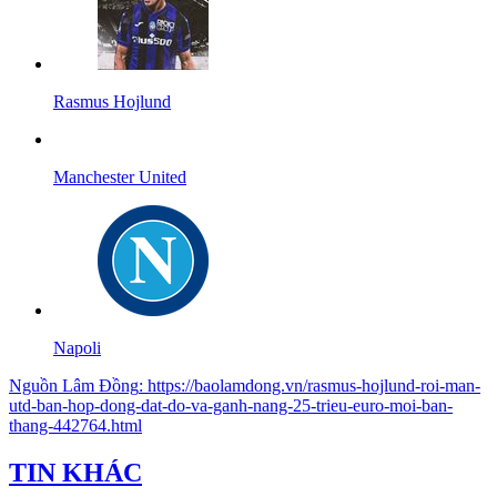
Rasmus Hojlund
Manchester United
Napoli
Nguồn
Lâm Đồng
:
https://baolamdong.vn/rasmus-hojlund-roi-man-
utd-ban-hop-dong-dat-do-va-ganh-nang-25-trieu-euro-moi-ban-
thang-442764.html
TIN KHÁC