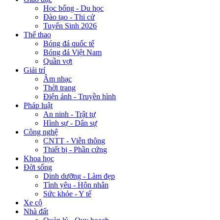
Học bổng - Du học
Đào tạo - Thi cử
Tuyển Sinh 2026
Thể thao
Bóng đá quốc tế
Bóng đá Việt Nam
Quần vợt
Giải trí
Âm nhạc
Thời trang
Điện ảnh - Truyền hình
Pháp luật
An ninh - Trật tự
Hình sự - Dân sự
Công nghệ
CNTT - Viễn thông
Thiết bị - Phần cứng
Khoa học
Đời sống
Dinh dưỡng - Làm đẹp
Tình yêu - Hôn nhân
Sức khỏe - Y tế
Xe cộ
Nhà đất