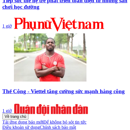
Tiếp sức thế hệ trẻ phát triển toàn diện từ những sân
chơi học đường
1 giờ
Thể Công - Viettel tăng cường sức mạnh hàng công
1 giờ
Về trang chủ
Tải ứng dụng báo mới
Để không bỏ sót tin tức
Điều khoản sử dụng
Chính sách bảo mật