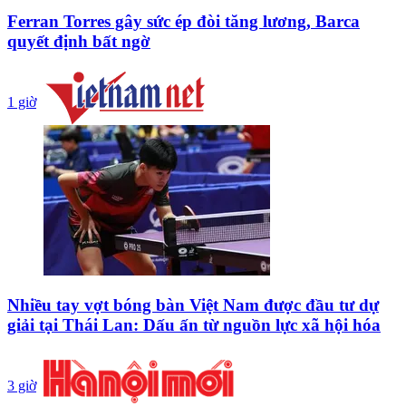
Ferran Torres gây sức ép đòi tăng lương, Barca
quyết định bất ngờ
1 giờ
Nhiều tay vợt bóng bàn Việt Nam được đầu tư dự
giải tại Thái Lan: Dấu ấn từ nguồn lực xã hội hóa
3 giờ