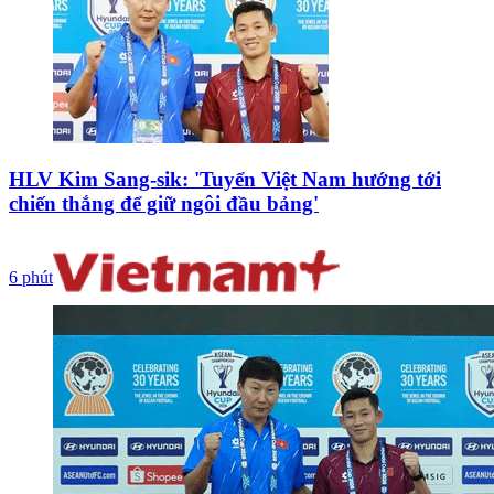
HLV Kim Sang-sik: 'Tuyển Việt Nam hướng tới
chiến thắng để giữ ngôi đầu bảng'
6 phút