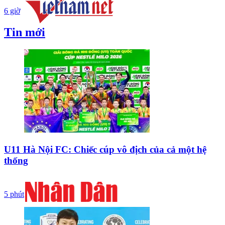
6 giờ
Tin mới
U11 Hà Nội FC: Chiếc cúp vô địch của cả một hệ
thống
5 phút