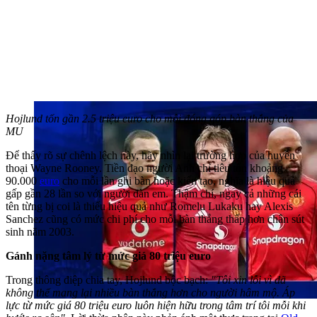
Hojlund tốn gần 2.5 triệu euro cho mỗi đóng góp bàn thắng của
MU
Để thấy rõ sự chênh lệch này, hãy nhìn lại trường hợp của huyền
thoại Wayne Rooney. Tiền đạo người Anh chỉ tiêu tốn khoảng
90.000
euro
cho mỗi lần ghi bàn hoặc kiến tạo, nghĩa là hiệu quả
gấp gần 28 lần so với người đàn em. Thậm chí, ngay cả những cái
tên từng bị coi là thiếu hiệu quả như Romelu Lukaku hay Alexis
Sanchez cũng có mức chi phí cho mỗi bàn thắng thấp hơn chân sút
sinh năm 2003.
Gánh nặng tâm lý từ mức giá 80 triệu euro
Trong thông điệp chia tay, Hojlund bộc bạch:
"Tôi xin lỗi vì đã
không thể mang lại nhiều bàn thắng hơn cho người hâm mộ. Áp
lực từ mức giá 80 triệu euro luôn hiện hữu trong tâm trí tôi mỗi khi