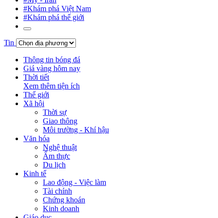
#Khám phá Việt Nam
#Khám phá thế giới
Tin
Thông tin bóng đá
Giá vàng hôm nay
Thời tiết
Xem thêm tiện ích
Thế giới
Xã hội
Thời sự
Giao thông
Môi trường - Khí hậu
Văn hóa
Nghệ thuật
Ẩm thực
Du lịch
Kinh tế
Lao động - Việc làm
Tài chính
Chứng khoán
Kinh doanh
Giáo dục