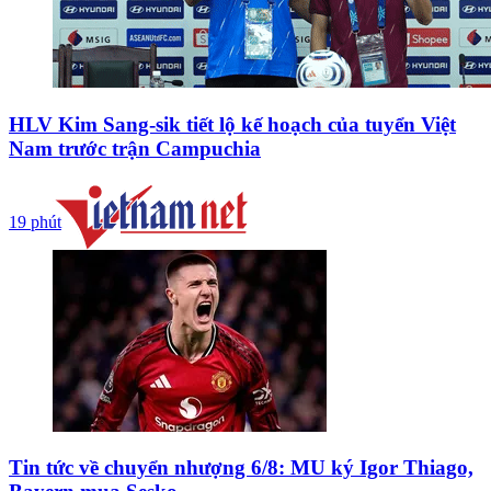
HLV Kim Sang-sik tiết lộ kế hoạch của tuyển Việt
Nam trước trận Campuchia
19 phút
Tin tức về chuyển nhượng 6/8: MU ký Igor Thiago,