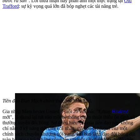
bước ra sân"
. Lời thừa nhận này phản ánh một thực trạng tại
Old
Trafford
: sự kỳ vọng quá lớn đã bóp nghẹt các tài năng trẻ.
Tiền đạo Đan Mạch chính thức rời Man Utd.
Gia nhập Manchester United ở tuổi 20 với mác "Erling
Haaland
mới", Hojlund lại rơi vào một hệ thống chiến thuật thiếu ổn định và
thường xuyên đói bóng. Sự thiếu hiệu quả của tiền đạo này không
chỉ nằm ở kỹ năng dứt điểm cá nhân, mà còn là hệ quả của một
chính sách chuyển nhượng vội vàng, khi ban lãnh đạo đội bóng đặt
toàn bộ trọng trách hàng công lên vai một cầu thủ chưa đủ độ chín.