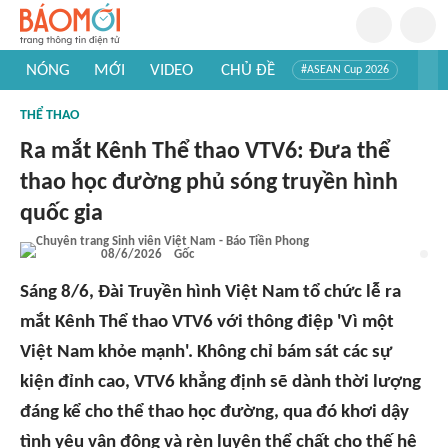
NÓNG
MỚI
VIDEO
CHỦ ĐỀ
#ASEAN Cup 2026
#Trí tuệ nhân tạo
#Mỹ - Iran
#Khám phá Việt Nam
THỂ THAO
#Khám phá thế giới
Ra mắt Kênh Thể thao VTV6: Đưa thể
thao học đường phủ sóng truyền hình
quốc gia
08/6/2026
Gốc
Sáng 8/6, Đài Truyền hình Việt Nam tổ chức lễ ra
mắt Kênh Thể thao VTV6 với thông điệp 'Vì một
Việt Nam khỏe mạnh'. Không chỉ bám sát các sự
kiện đỉnh cao, VTV6 khẳng định sẽ dành thời lượng
đáng kể cho thể thao học đường, qua đó khơi dậy
tình yêu vận động và rèn luyện thể chất cho thế hệ