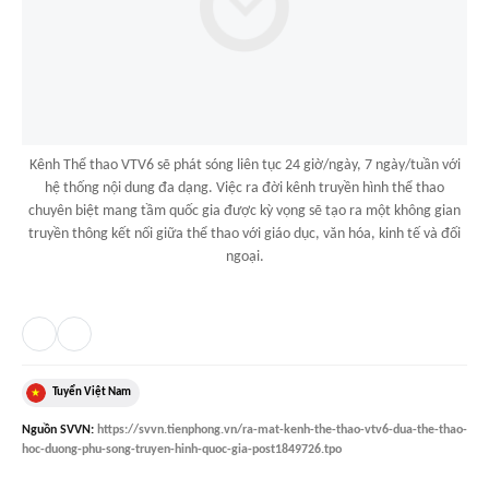
Kênh Thể thao VTV6 sẽ phát sóng liên tục 24 giờ/ngày, 7 ngày/tuần với
hệ thống nội dung đa dạng. Việc ra đời kênh truyền hình thể thao
chuyên biệt mang tầm quốc gia được kỳ vọng sẽ tạo ra một không gian
truyền thông kết nối giữa thể thao với giáo dục, văn hóa, kinh tế và đối
ngoại.
Tuyển Việt Nam
Nguồn
SVVN
:
https://svvn.tienphong.vn/ra-mat-kenh-the-thao-vtv6-dua-the-thao-
hoc-duong-phu-song-truyen-hinh-quoc-gia-post1849726.tpo