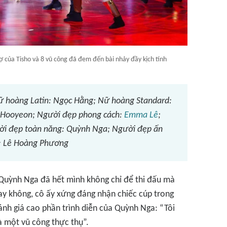
 của Tisho và 8 vũ công đã đem đến bài nhảy đầy kịch tính
Nữ hoàng Latin: Ngọc Hằng; Nữ hoàng Standard:
: Hooyeon; Người đẹp phong cách:
Emma Lê
;
i đẹp toàn năng: Quỳnh Nga; Người đẹp ấn
n: Lê Hoàng Phương
Quỳnh Nga đã hết mình không chỉ để thi đấu mà
ay không, cô ấy xứng đáng nhận chiếc cúp trong
ánh giá cao phần trình diễn của Quỳnh Nga: “Tôi
là một vũ công thực thụ”.