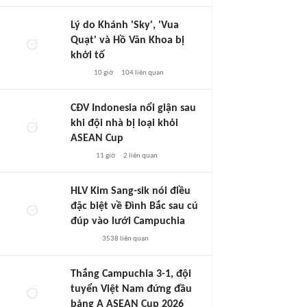
Lý do Khánh 'Sky', 'Vua
Quạt' và Hồ Văn Khoa bị
khởi tố
10 giờ
104
liên quan
CĐV Indonesia nổi giận sau
khi đội nhà bị loại khỏi
ASEAN Cup
11 giờ
2
liên quan
HLV Kim Sang-sik nói điều
đặc biệt về Đình Bắc sau cú
đúp vào lưới Campuchia
3538
liên quan
Thắng Campuchia 3-1, đội
tuyển Việt Nam đứng đầu
bảng A ASEAN Cup 2026