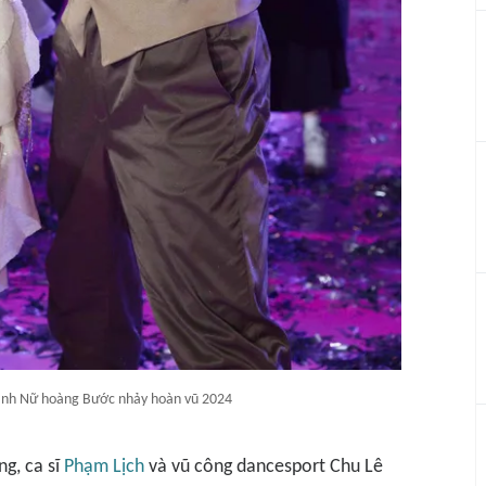
ành Nữ hoàng Bước nhảy hoàn vũ 2024
g, ca sĩ
Phạm Lịch
và vũ công dancesport Chu Lê