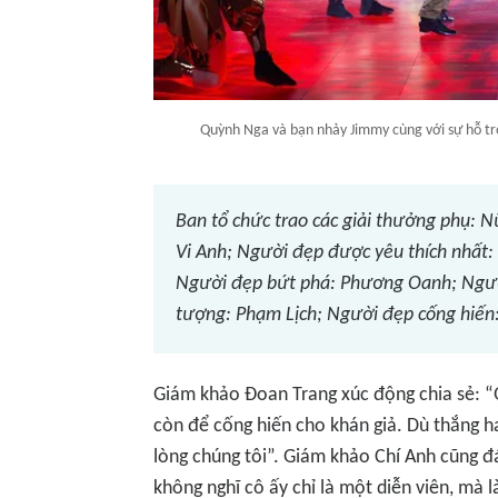
Quỳnh Nga và bạn nhảy Jimmy cùng với sự hỗ trợ
Ban tổ chức trao các giải thưởng phụ: 
Vi Anh; Người đẹp được yêu thích nhất
Người đẹp bứt phá: Phương Oanh; Ngườ
tượng: Phạm Lịch; Người đẹp cống hiế
Giám khảo Đoan Trang xúc động chia sẻ: “
còn để cống hiến cho khán giả. Dù thắng h
lòng chúng tôi”. Giám khảo Chí Anh cũng đ
không nghĩ cô ấy chỉ là một diễn viên, mà 