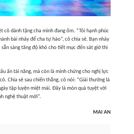
biệt cô dành tặng cha mình đang ốm. “Tôi hạnh phúc
hành bài nhảy để cha tự hào”, cô chia sẻ. Bạn nhảy
 sẵn sàng tăng độ khó cho tiết mục đến sát giờ thi
ấu ấn tài năng, mà còn là minh chứng cho nghị lực
 Chia sẻ sau chiến thắng, cô nói: “Giải thưởng là
ày tập luyện miệt mài. Đây là món quà tuyệt vời
nh nghệ thuật mới”.
MAI AN