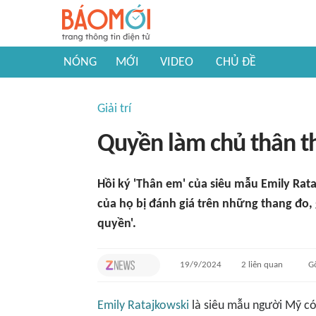
NÓNG
MỚI
VIDEO
CHỦ ĐỀ
Giải trí
Quyền làm chủ thân t
Hồi ký 'Thân em' của siêu mẫu Emily Rat
của họ bị đánh giá trên những thang đo, 
quyền'.
19/9/2024
2
liên quan
G
Emily Ratajkowski
là siêu mẫu người Mỹ có 