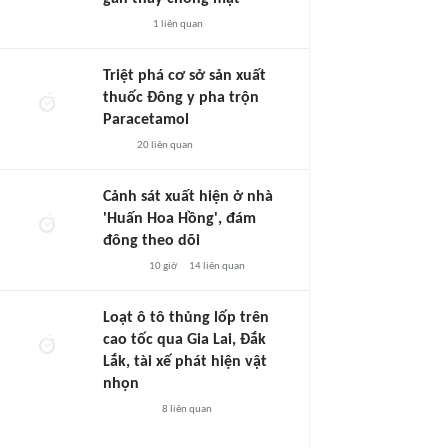
1
liên quan
Triệt phá cơ sở sản xuất
thuốc Đông y pha trộn
Paracetamol
20
liên quan
Cảnh sát xuất hiện ở nhà
'Huấn Hoa Hồng', đám
đông theo dõi
10 giờ
14
liên quan
Loạt ô tô thủng lốp trên
cao tốc qua Gia Lai, Đắk
Lắk, tài xế phát hiện vật
nhọn
8
liên quan