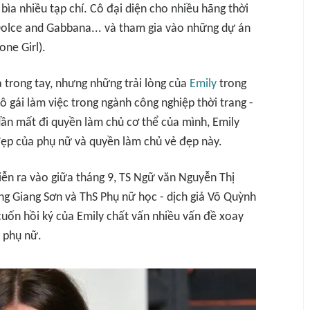
bìa nhiều tạp chí. Cô đại diện cho nhiều hãng thời
Dolce and Gabbana... và tham gia vào những dự án
one Girl).
cả trong tay, nhưng những trải lòng của
Emily
trong
ô gái làm việc trong ngành công nghiệp thời trang -
 dần mất đi quyền làm chủ cơ thể của mình, Emily
 đẹp của phụ nữ và quyền làm chủ vẻ đẹp này.
iễn ra vào giữa tháng 9, TS Ngữ văn Nguyễn Thị
g Giang Sơn và ThS Phụ nữ học - dịch giả Võ Quỳnh
cuốn hồi ký của Emily chất vấn nhiều vấn đề xoay
 phụ nữ.