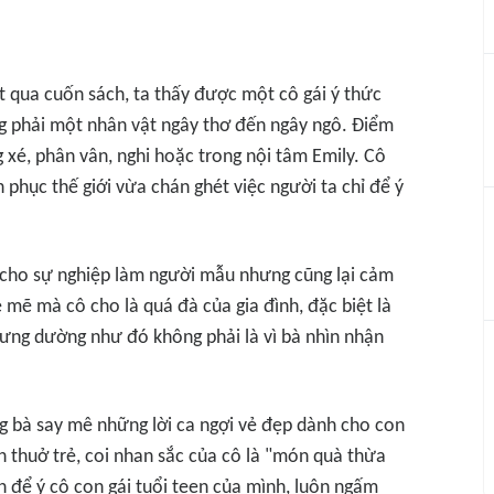
 qua cuốn sách, ta thấy được một cô gái ý thức
ng phải một nhân vật ngây thơ đến ngây ngô. Điểm
xé, phân vân, nghi hoặc trong nội tâm Emily. Cô
phục thế giới vừa chán ghét việc người ta chỉ để ý
cho sự nghiệp làm người mẫu nhưng cũng lại cảm
 mẽ mà cô cho là quá đà của gia đình, đặc biệt là
hưng dường như đó không phải là vì bà nhìn nhận
ng bà say mê những lời ca ngợi vẻ đẹp dành cho con
nh thuở trẻ, coi nhan sắc của cô là "món quà thừa
ớn để ý cô con gái tuổi teen của mình, luôn ngấm