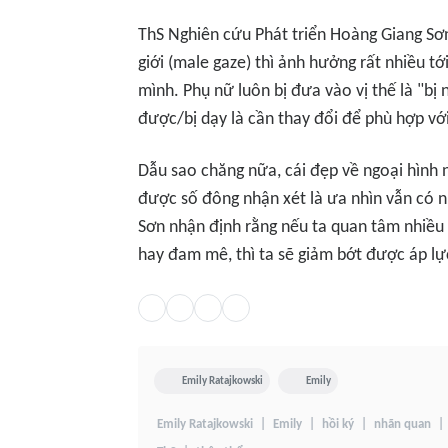
ThS Nghiên cứu Phát triển Hoàng Giang Sơ
giới (male gaze) thì ảnh hưởng rất nhiều t
mình. Phụ nữ luôn bị đưa vào vị thế là "bị 
được/bị dạy là cần thay đổi để phù hợp với 
Dẫu sao chăng nữa, cái đẹp về ngoại hình 
được số đông nhận xét là ưa nhìn vẫn có n
Sơn nhận định rằng nếu ta quan tâm nhiều 
hay đam mê, thì ta sẽ giảm bớt được áp lực
Emily Ratajkowski
Emily
Emily Ratajkowski
Emily
hồi ký
nhãn quan