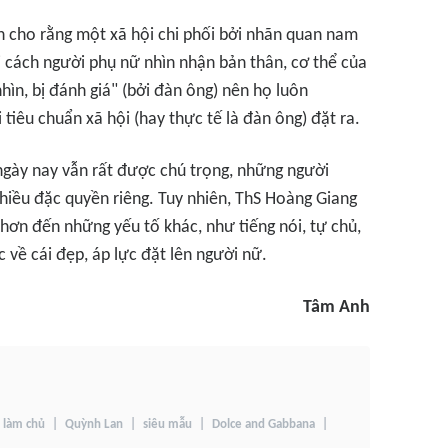
n cho rằng một xã hội chi phối bởi nhãn quan nam
ới cách người phụ nữ nhìn nhận bản thân, cơ thể của
nhìn, bị đánh giá" (bởi đàn ông) nên họ luôn
tiêu chuẩn xã hội (hay thực tế là đàn ông) đặt ra.
ngày nay vẫn rất được chú trọng, những người
hiều đặc quyền riêng. Tuy nhiên, ThS Hoàng Giang
hơn đến những yếu tố khác, như tiếng nói, tự chủ,
 về cái đẹp, áp lực đặt lên người nữ.
Tâm Anh
làm chủ
Quỳnh Lan
siêu mẫu
Dolce and Gabbana