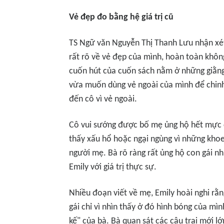
Vẻ đẹp đo bằng hệ giá trị cũ
TS Ngữ văn Nguyễn Thị Thanh Lưu nhận xét
rất rõ về vẻ đẹp của mình, hoàn toàn khô
cuốn hút của cuốn sách nằm ở những giằng 
vừa muốn dùng vẻ ngoài của mình để chinh 
đến cô vì vẻ ngoài.
Cô vui sướng được bố mẹ ủng hộ hết mực 
thấy xấu hổ hoặc ngại ngùng vì những khoe
người mẹ. Bà rõ ràng rất ủng hộ con gái n
Emily với giá trị thực sự.
Nhiều đoạn viết về mẹ, Emily hoài nghi rằ
gái chỉ vì nhìn thấy ở đó hình bóng của mì
kế" của bà. Bà quan sát các cậu trai mới l