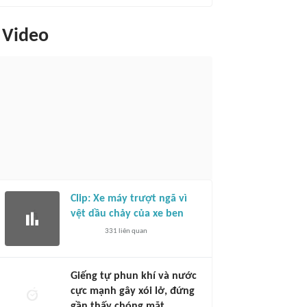
Video
Clip: Xe máy trượt ngã vì
vệt dầu chảy của xe ben
331
liên quan
Giếng tự phun khí và nước
cực mạnh gây xói lở, đứng
gần thấy chóng mặt