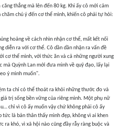
 căng thẳng mà lên đến 80 kg. Khi ấy cô mới cảm
chăm chú ý đến cơ thể mình, khiến cô phải tự hỏi:
hủng hoảng về cách nhìn nhận cơ thể, mất kết nối
g diễn ra với cơ thể. Cô dần dần nhận ra vấn đề
với cơ thể mình, với thức ăn và cả những người xung
c mà Quỳnh Lan mới đưa mình về quỹ đạo, lấy lại
theo ý mình muốn".
m ta chỉ có thể thoát ra khỏi những thước đo và
 giá trị sống bền vững của riêng mình. Một phụ nữ
iàu… chỉ vì cô ấy muốn vậy chứ không phải cô ấy
tức là bản thân thấy mình đẹp, không vì ai khen
c ra khó, vì xã hội nào cũng đầy rẫy ràng buộc và