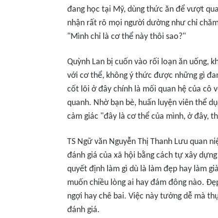
đang học tại Mỹ, dùng thức ăn để vượt qua
nhận rất rõ mọi người dường như chỉ chăm 
"Mình chỉ là cơ thể này thôi sao?"
Quỳnh Lan bị cuốn vào rối loạn ăn uống, k
với cơ thể, không ý thức được những gì đan
cốt lõi ở đây chính là mối quan hệ của cô 
quanh. Nhờ bạn bè, huấn luyện viên thể dụ
cảm giác "đây là cơ thể của mình, ở đây, 
TS Ngữ văn Nguyễn Thị Thanh Lưu quan niệ
đánh giá của xã hội bằng cách tự xây dựng
quyết định làm gì dù là làm đẹp hay làm g
muốn chiều lòng ai hay đám đông nào. Đẹp 
ngợi hay chê bai. Việc này tưởng dễ mà thự
đánh giá.