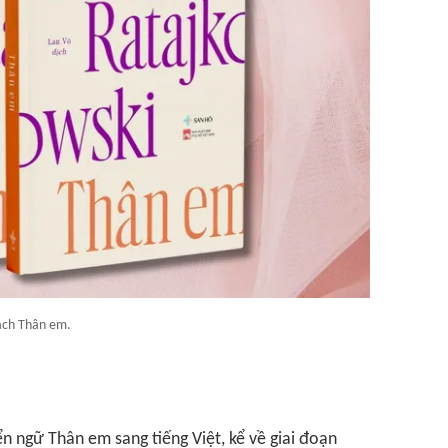
ách Thân em.
yển ngữ
Thân em
sang tiếng Việt, kể về giai đoạn