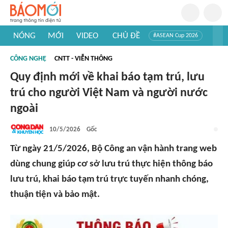
NÓNG
MỚI
VIDEO
CHỦ ĐỀ
#ASEAN Cup 2026
#Trí tuệ nhân tạo
#Mỹ - Iran
#Khám phá Việt Nam
CÔNG NGHỆ
CNTT - VIỄN THÔNG
#Khám phá thế giới
Quy định mới về khai báo tạm trú, lưu
trú cho người Việt Nam và người nước
ngoài
10/5/2026
Gốc
Từ ngày 21/5/2026, Bộ Công an vận hành trang web
dùng chung giúp cơ sở lưu trú thực hiện thông báo
lưu trú, khai báo tạm trú trực tuyến nhanh chóng,
thuận tiện và bảo mật.