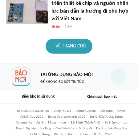
triển thiết kế chip và nguồn nhân
lực bán dẫn là hướng đi phù hợp
với Việt Nam
1 giờ
VỀ TRANG CHỦ
TẢI ỨNG DỤNG BÁO MỚI
ĐỂ KHÔNG BỎ SÓT TIN TỨC
Điều khoản sử dụng
Chính sách bảo mật
Bộ Giáo Dục Và Đào Tạo
Vùng Thủ Đô
Sophon Zaram
Bắc Ninh
Oman
ASEAN Cup 2026
Better Choice Awards 2026
Dự Án Đầu Tư Xây Dựng
Campuchia
An Ninh Mạng
Iran
Bắc Ninh (thành Phố)
Eo Biển Hormuz
Doanh Nghiệp
Hạ Tầng
Chợ Biên Hòa
Đường Vành Đai 5
Liên Bang Nga
Lê Minh Hưng
Bắc Bộ
Năm
Tô Lâm
AFF Cup 2026