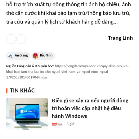
hỗ trợ trích xuất tự động thông tin ảnh hộ chiếu, ảnh
thẻ căn cước khi khai báo tạm trú/thông báo lưu trú,
tra cứu và quản lý lịch sử khách hàng dễ dàng…
Trang Linh
An Giang
Bắc Ninh
Nguồn
Công dân & Khuyến học
:
https://congdankhuyenhoc.vn/quy-dinh-moi-ve-
khai-bao-tam-tru-luu-tru-cho-nguoi-viet-nam-va-nguoi-nuoc-ngoai-
179260510143619044.htm
TIN KHÁC
Điều gì sẽ xảy ra nếu người dùng
trì hoãn việc cập nhật hệ điều
hành Windows
3 giờ