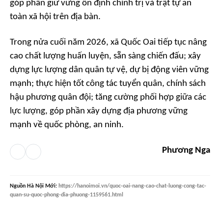
góp phần giữ vững ổn định chính trị và trật tự an
toàn xã hội trên địa bàn.
Trong nửa cuối năm 2026, xã Quốc Oai tiếp tục nâng
cao chất lượng huấn luyện, sẵn sàng chiến đấu; xây
dựng lực lượng dân quân tự vệ, dự bị động viên vững
mạnh; thực hiện tốt công tác tuyển quân, chính sách
hậu phương quân đội; tăng cường phối hợp giữa các
lực lượng, góp phần xây dựng địa phương vững
mạnh về quốc phòng, an ninh.
Phương Nga
Nguồn
Hà Nội Mới
:
https://hanoimoi.vn/quoc-oai-nang-cao-chat-luong-cong-tac-
quan-su-quoc-phong-dia-phuong-1159561.html