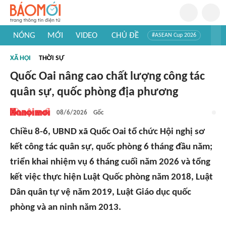
NÓNG
MỚI
VIDEO
CHỦ ĐỀ
#ASEAN Cup 2026
#Trí tuệ nhân tạo
#Mỹ - Iran
#Khám phá Việt Nam
XÃ HỘI
THỜI SỰ
#Khám phá thế giới
Quốc Oai nâng cao chất lượng công tác
quân sự, quốc phòng địa phương
08/6/2026
Gốc
Chiều 8-6, UBND xã Quốc Oai tổ chức Hội nghị sơ
kết công tác quân sự, quốc phòng 6 tháng đầu năm;
triển khai nhiệm vụ 6 tháng cuối năm 2026 và tổng
kết việc thực hiện Luật Quốc phòng năm 2018, Luật
Dân quân tự vệ năm 2019, Luật Giáo dục quốc
phòng và an ninh năm 2013.