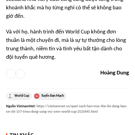
khoảnh khắc mà họ từng nghĩ có thể sẽ không bao
giờ đến.
Và với họ, hành trình đến World Cup không đơn
thuần là một chuyến đi, mà là sự tự thưởng cho lòng
trung thành, niềm tin và tình yêu bất tận dành cho
đội tuyển quê hương.
Hoàng Dung
World Cup
Tuyển Đan Mạch
Nguồn
VietnamNet
:
https://vietnamnet.vn/quet-sach-han-muc-the-tin-dung-ban-
xe-chi-157-trieu-dong-sang-my-xem-world-cup-2525645.html