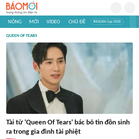
NÓNG
MỚI
VIDEO
CHỦ ĐỀ
#ASEAN Cup 2026
#Trí tuệ nhân tạo
#Mỹ - Iran
#Khám phá Việt Nam
QUEEN OF TEARS
#Khám phá thế giới
Tài tử 'Queen Of Tears' bác bỏ tin đồn sinh
ra trong gia đình tài phiệt