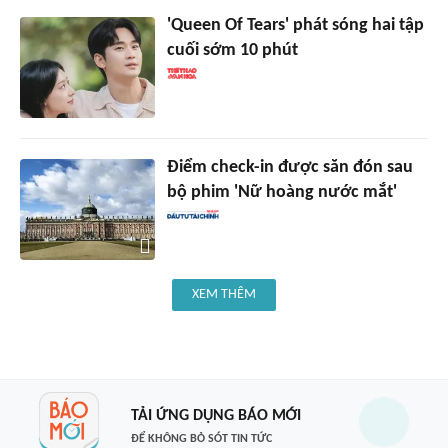
'Queen Of Tears' phát sóng hai tập
cuối sớm 10 phút
Điểm check-in được săn đón sau
bộ phim 'Nữ hoàng nước mắt'
XEM THÊM
TẢI ỨNG DỤNG BÁO MỚI
ĐỂ KHÔNG BỎ SÓT TIN TỨC