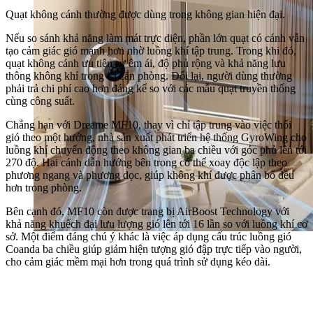
Quạt không cánh thường được dùng trong không gian hiện đại.
Nếu so sánh khả năng làm mát trực diện, phần lớn quạt có cánh vẫn
tạo cảm giác gió mạnh hơn nhờ luồng khí tập trung. Trong khi đó,
quạt không cánh ưu tiên sự êm ái, độ phủ rộng và khả năng lưu
thông không khí trong cả căn phòng. Đổi lại, người dùng thường
phải trả chi phí cao hơn đáng kể so với các mẫu quạt truyền thống
cùng công suất.
Chẳng hạn với Dreame MF10, thay vì chỉ tập trung vào việc thổi
gió theo một hướng, nhà sản xuất phát triển hệ thống GyroWing cho
luồng khí chuyển động theo không gian ba chiều với góc phủ lên tới
270 độ. Hai cánh dẫn hướng bên trong có thể xoay độc lập theo
phương ngang và phương dọc, giúp không khí được phân bổ đều
hơn trong phòng.
Bên cạnh đó, MF10 còn được trang bị AirBoost Technology với
khả năng khuếch đại lưu lượng gió lên tới 16 lần so với luồng khí cơ
sở. Một điểm đáng chú ý khác là việc áp dụng cấu trúc luồng gió
Coanda ba chiều giúp giảm hiện tượng gió đập trực tiếp vào người,
cho cảm giác mềm mại hơn trong quá trình sử dụng kéo dài.