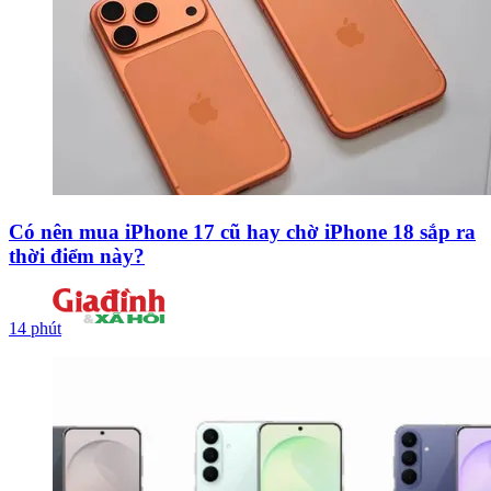
Có nên mua iPhone 17 cũ hay chờ iPhone 18 sắp ra
thời điểm này?
14 phút