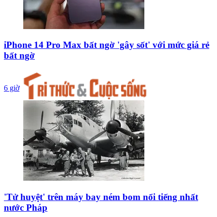
iPhone 14 Pro Max bất ngờ 'gây sốt' với mức giá rẻ
bất ngờ
6 giờ
'Tử huyệt' trên máy bay ném bom nổi tiếng nhất
nước Pháp