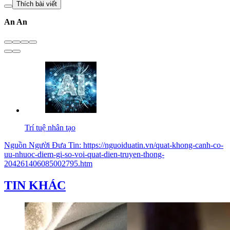
Thích bài viết
An An
Trí tuệ nhân tạo
Nguồn
Người Đưa Tin
:
https://nguoiduatin.vn/quat-khong-canh-co-
uu-nhuoc-diem-gi-so-voi-quat-dien-truyen-thong-
204261406085002795.htm
TIN KHÁC