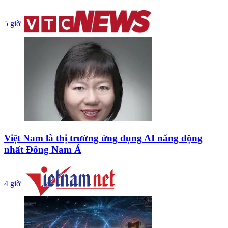
5 giờ
Việt Nam là thị trường ứng dụng AI năng động
nhất Đông Nam Á
4 giờ