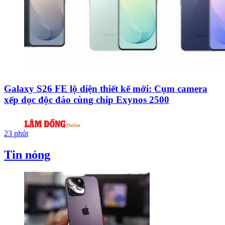
Galaxy S26 FE lộ diện thiết kế mới: Cụm camera
xếp dọc độc đáo cùng chip Exynos 2500
23 phút
Tin nóng