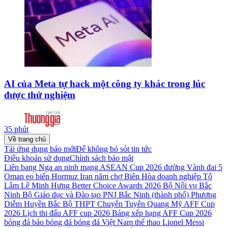
AI của Meta tự hack một công ty khác trong lúc
được thử nghiệm
35 phút
Về trang chủ
Tải ứng dụng báo mới
Để không bỏ sót tin tức
Điều khoản sử dụng
Chính sách bảo mật
Liên bang Nga
an ninh mạng
ASEAN Cup 2026
đường Vành đai 5
Oman
eo biển Hormuz
Iran
năm
chợ Biên Hòa
doanh nghiệp
Tô
Lâm
Lê Minh Hưng
Better Choice Awards 2026
Bộ Nội vụ
Bắc
Ninh
Bộ Giáo dục và Đào tạo
PNJ
Bắc Ninh (thành phố)
Phương
Diễm Huyền
Bắc Bộ
THPT Chuyên Tuyên Quang
Mỹ
AFF Cup
2026
Lịch thi đấu AFF cup 2026
Bảng xếp hạng AFF Cup 2026
bóng đá
báo bóng đá
bóng đá Việt Nam
thể thao
Lionel Messi