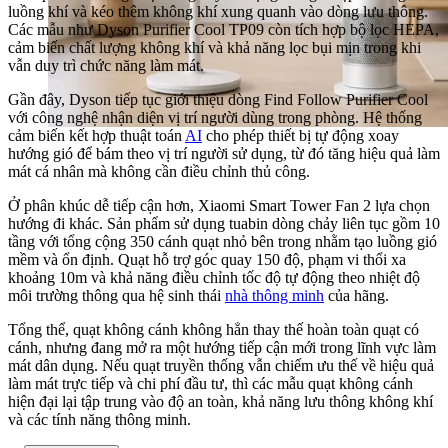
luồng khí và kéo thêm không khí xung quanh vào dòng lưu thông.
Các mẫu như Dyson Purifier Cool TP09 còn tích hợp bộ lọc HEPA,
cảm biến chất lượng không khí và khả năng lọc bụi mịn trong khi
vẫn duy trì chức năng làm mát.
Gần đây, Dyson tiếp tục giới thiệu dòng Find Follow Purifier Cool
với công nghệ nhận diện vị trí người dùng trong phòng. Hệ thống
cảm biến kết hợp thuật toán
AI
cho phép thiết bị tự động xoay
hướng gió để bám theo vị trí người sử dụng, từ đó tăng hiệu quả làm
mát cá nhân mà không cần điều chỉnh thủ công.
Ở phân khúc dễ tiếp cận hơn, Xiaomi Smart Tower Fan 2 lựa chọn
hướng đi khác. Sản phẩm sử dụng tuabin dòng chảy liên tục gồm 10
tầng với tổng cộng 350 cánh quạt nhỏ bên trong nhằm tạo luồng gió
mềm và ổn định. Quạt hỗ trợ góc quay 150 độ, phạm vi thổi xa
khoảng 10m và khả năng điều chỉnh tốc độ tự động theo nhiệt độ
môi trường thông qua hệ sinh thái
nhà thông minh
của hãng.
Tổng thể, quạt không cánh không hẳn thay thế hoàn toàn quạt có
cánh, nhưng đang mở ra một hướng tiếp cận mới trong lĩnh vực làm
mát dân dụng. Nếu quạt truyền thống vẫn chiếm ưu thế về hiệu quả
làm mát trực tiếp và chi phí đầu tư, thì các mẫu quạt không cánh
hiện đại lại tập trung vào độ an toàn, khả năng lưu thông không khí
và các tính năng thông minh.