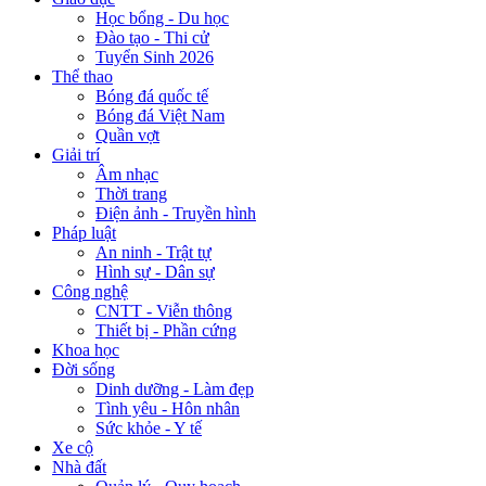
Học bổng - Du học
Đào tạo - Thi cử
Tuyển Sinh 2026
Thể thao
Bóng đá quốc tế
Bóng đá Việt Nam
Quần vợt
Giải trí
Âm nhạc
Thời trang
Điện ảnh - Truyền hình
Pháp luật
An ninh - Trật tự
Hình sự - Dân sự
Công nghệ
CNTT - Viễn thông
Thiết bị - Phần cứng
Khoa học
Đời sống
Dinh dưỡng - Làm đẹp
Tình yêu - Hôn nhân
Sức khỏe - Y tế
Xe cộ
Nhà đất