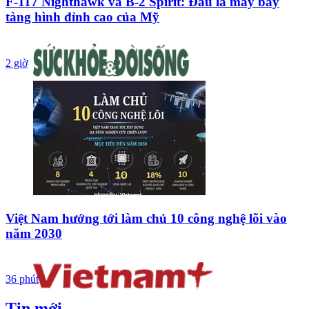
F-117 Nighthawk và B-2 Spirit: Đâu là máy bay
tàng hình đỉnh cao của Mỹ
2 giờ
Việt Nam hướng tới làm chủ 10 công nghệ lõi vào
năm 2030
36 phút
Tin mới