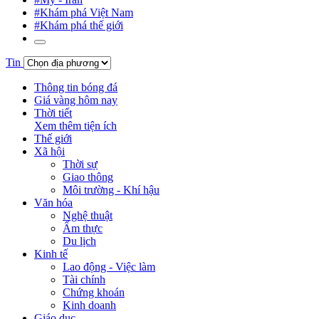
#Khám phá Việt Nam
#Khám phá thế giới
Tin
Thông tin bóng đá
Giá vàng hôm nay
Thời tiết
Xem thêm tiện ích
Thế giới
Xã hội
Thời sự
Giao thông
Môi trường - Khí hậu
Văn hóa
Nghệ thuật
Ẩm thực
Du lịch
Kinh tế
Lao động - Việc làm
Tài chính
Chứng khoán
Kinh doanh
Giáo dục