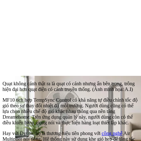
Quạt không cánh thật ra là quạt có cánh nhưng ẩn bên trong, trông
hiện đại hơn quạt điện có cánh truyền thống. (Ảnh minh họa: A.I)
MF10 tích hợp TempSync Control có khả năng tự điều chỉnh tốc độ
gió theo sự thay đổi nhiệt độ môi trường. Người dùng cũng có thể
lựa chọn nhiều chế độ gió khác nhau thông qua nền tảng
Dreamehome. Trên ứng dụng quản lý này, người dùng còn có thể
điều khiển bằng giọng nói và thực hiện hàng loạt thiết lập khác.
Hay với Dyson, họ là thương hiệu tiên phong với
công nghệ
Air
Multiplier nổi tiếng. Hệ thống này sử dụng khe gió hẹp để tăng tốc