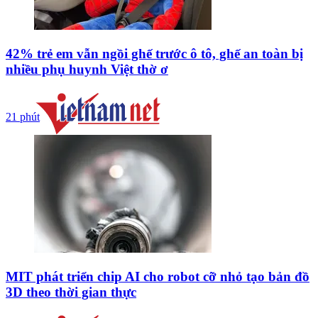
42% trẻ em vẫn ngồi ghế trước ô tô, ghế an toàn bị
nhiều phụ huynh Việt thờ ơ
21 phút
MIT phát triển chip AI cho robot cỡ nhỏ tạo bản đồ
3D theo thời gian thực