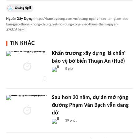
Quảng Ngãi
Nguồn
Xây Dựng
:
https://baoxaydung.com.vn/quang-ngai-vi-sao-tan-giam-doc-
ban-giao-thong-khong-chiu-quyet-noi-dung-cong-viec-thuoc-tham-quyen-
375808.html
TIN KHÁC
Khẩn trương xây dựng 'lá chắn'
bảo vệ bờ biển Thuận An (Huế)
5 giờ
Sau hơn 20 năm, dự án mở rộng
đường Phạm Văn Bạch vẫn dang
dở
39 phút