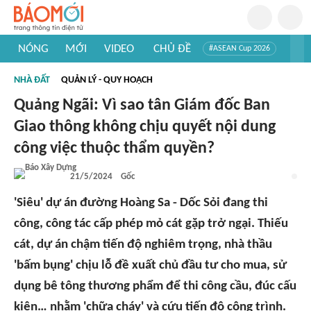
NÓNG
MỚI
VIDEO
CHỦ ĐỀ
#ASEAN Cup 2026
#Trí tuệ nhân tạo
#Mỹ - Iran
#Khám phá Việt Nam
NHÀ ĐẤT
QUẢN LÝ - QUY HOẠCH
#Khám phá thế giới
Quảng Ngãi: Vì sao tân Giám đốc Ban
Giao thông không chịu quyết nội dung
công việc thuộc thẩm quyền?
21/5/2024
Gốc
'Siêu' dự án đường Hoàng Sa - Dốc Sỏi đang thi
công, công tác cấp phép mỏ cát gặp trở ngại. Thiếu
cát, dự án chậm tiến độ nghiêm trọng, nhà thầu
'bấm bụng' chịu lỗ đề xuất chủ đầu tư cho mua, sử
dụng bê tông thương phẩm để thi công cầu, đúc cấu
kiện… nhằm 'chữa cháy' và cứu tiến độ công trình.