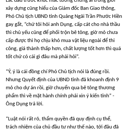
Lắc đầu trước khúc mắc tưởng chừng ai trong giới
xây dựng cũng hiểu của Giám đốc Ban Giao thông,
Phó Chủ tịch UBND tỉnh Quảng Ngãi Trần Phước Hiền
gay gắt, “chứ tôi hỏi anh Dụng, cấp cát cho nhà thầu
thì chủ yếu cũng để phối trộn bê tông, giờ mỏ chưa
cấp được thì họ chịu khó mua vật liệu ngoài để thi
công, giá thành thấp hơn, chất lượng tốt hơn thì quá
tốt chứ có cái gì đâu mà phải hỏi”.
“Ý, ý là cái đồng chí Phó Chủ tịch nói là đúng rồi.
Nhưng Quyết định của UBND tỉnh đã khoanh định 9
mỏ cho dự án rồi, giờ chuyển qua bê tông thương
phẩm thì về mặt hành chính phải xin ý kiến tỉnh” -
Ông Dụng trả lời.
“Luật nói rất rõ, thẩm quyền đã quy định cụ thể,
trách nhiệm của chủ đầu tư như thế nào, tới đâu đã