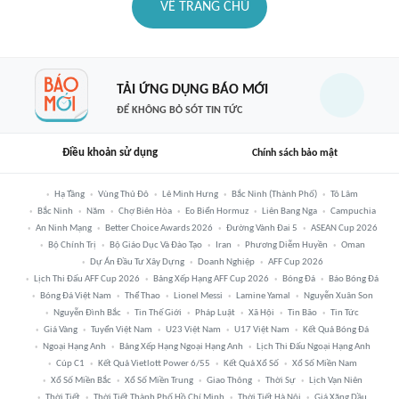
VỀ TRANG CHỦ
TẢI ỨNG DỤNG BÁO MỚI
ĐỂ KHÔNG BỎ SÓT TIN TỨC
Điều khoản sử dụng
Chính sách bảo mật
Hạ Tầng
Vùng Thủ Đô
Lê Minh Hưng
Bắc Ninh (thành Phố)
Tô Lâm
Bắc Ninh
Năm
Chợ Biên Hòa
Eo Biển Hormuz
Liên Bang Nga
Campuchia
An Ninh Mạng
Better Choice Awards 2026
Đường Vành Đai 5
ASEAN Cup 2026
Bộ Chính Trị
Bộ Giáo Dục Và Đào Tạo
Iran
Phương Diễm Huyền
Oman
Dự Án Đầu Tư Xây Dựng
Doanh Nghiệp
AFF Cup 2026
Lịch Thi Đấu AFF Cup 2026
Bảng Xếp Hạng AFF Cup 2026
Bóng Đá
Báo Bóng Đá
Bóng Đá Việt Nam
Thể Thao
Lionel Messi
Lamine Yamal
Nguyễn Xuân Son
Nguyễn Đình Bắc
Tin Thế Giới
Pháp Luật
Xã Hội
Tin Bão
Tin Tức
Giá Vàng
Tuyển Việt Nam
U23 Việt Nam
U17 Việt Nam
Kết Quả Bóng Đá
Ngoại Hạng Anh
Bảng Xếp Hạng Ngoại Hạng Anh
Lịch Thi Đấu Ngoại Hạng Anh
Cúp C1
Kết Quả Vietlott Power 6/55
Kết Quả Xổ Số
Xổ Số Miền Nam
Xổ Số Miền Bắc
Xổ Số Miền Trung
Giao Thông
Thời Sự
Lịch Vạn Niên
Thời Tiết
Thời Tiết Thành Phố Hồ Chí Minh
Thời Tiết Hà Nội
Giá Xăng Dầu