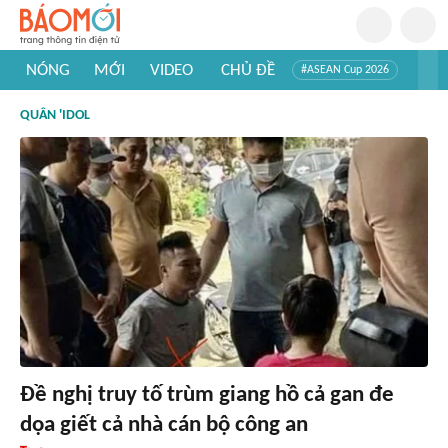
NÓNG
MỚI
VIDEO
CHỦ ĐỀ
#ASEAN Cup 2026
#Trí tuệ nhân tạo
#Mỹ - Iran
#Khám phá Việt Nam
QUÂN 'IDOL
#Khám phá thế giới
Đề nghị truy tố trùm giang hồ cả gan đe
dọa giết cả nhà cán bộ công an