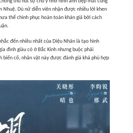
hóng thu hút sự chú ý nhờ hình ảnh đẹp mắt cùng
n Nhuệ. Dù nữ diễn viên nhận được nhiều lời khen
chưa thể chinh phục hoàn toàn khán giả bởi cách
uận.
hắc đến nhiều nhất của Diệu Nhãn là tạo hình
gia đình giàu có ở Bắc Kinh nhưng buộc phải
h biến cố, nhân vật này được đánh giá khá phù hợp