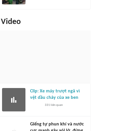
Video
Clip: Xe máy trượt ngã vì
vệt dầu chảy của xe ben
331
liên quan
Giếng tự phun khí và nước
cực mạnh gây xói lở, đứng