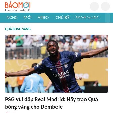
NÓNG
MỚI
VIDEO
CHỦ ĐỀ
#ASEAN Cup 2026
#Tuyển sinh đại học 2026
#Trí tuệ nhân tạo
#Mỹ - Iran
QUẢ BÓNG VÀNG
#Khám phá Việt Nam
#Khám phá thế giới
PSG vùi dập Real Madrid: Hãy trao Quả
bóng vàng cho Dembele