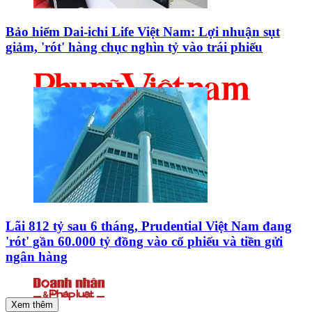
Bảo hiểm Dai-ichi Life Việt Nam: Lợi nhuận sụt
giảm, 'rót' hàng chục nghìn tỷ vào trái phiếu
Lãi 812 tỷ sau 6 tháng, Prudential Việt Nam đang
'rót' gần 60.000 tỷ đồng vào cổ phiếu và tiền gửi
ngân hàng
Xem thêm