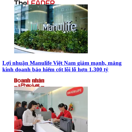
Lợi nhuận Manulife Việt Nam giảm mạnh, mảng
kinh doanh bảo hiểm cốt lõi lỗ hơn 1.300 tỷ