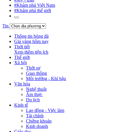
#Khám phá Việt Nam
#Khám phá thế giới
Tin
Thông tin bóng đá
Giá vàng hôm nay
Thời tiết
Xem thêm tiện ích
Thế giới
Xã hội
Thời sự
Giao thông
Môi trường - Khí hậu
Văn hóa
Nghệ thuật
Ẩm thực
Du lịch
Kinh tế
Lao động - Việc làm
Tài chính
Chứng khoán
Kinh doanh
Giáo dục