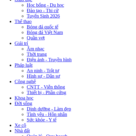
Học bổng - Du học
Đào tạo - Thi cử
Tuyển Sinh 2026
Thể thao
Bóng đá quốc tế
Bóng đá Việt Nam
Quần vợt
Giải trí
Âm nhạc
Thời trang
Điện ảnh - Truyền hình
Pháp luật
An ninh - Trật tự
Hình sự - Dân sự
Công nghệ
CNTT - Viễn thông
Thiết bị - Phần cứng
Khoa học
Đời sống
Dinh dưỡng - Làm đẹp
Tình yêu - Hôn nhân
Sức khỏe - Y tế
Xe cộ
Nhà đất