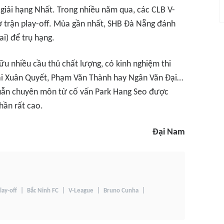
ở giải hạng Nhất. Trong nhiều năm qua, các CLB V-
 trận play-off. Mùa gần nhất, SHB Đà Nẵng đánh
i) để trụ hạng.
ữu nhiều cầu thủ chất lượng, có kinh nghiệm thi
Mai Xuân Quyết, Phạm Văn Thành hay Ngân Văn Đại…
thuẫn chuyên môn từ cố vấn Park Hang Seo được
thần rất cao.
Đại Nam
lay-off
Bắc Ninh FC
V-League
Bruno Cunha