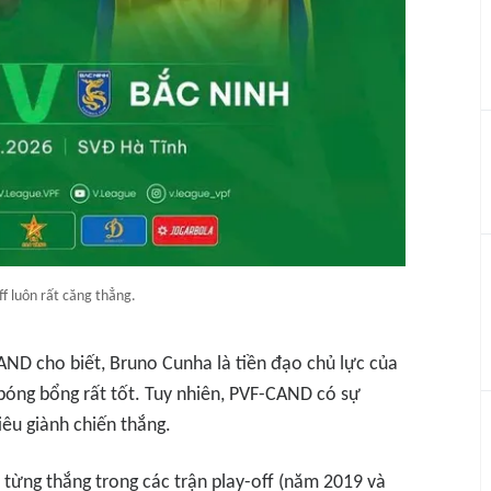
ff luôn rất căng thẳng.
AND cho biết, Bruno Cunha là tiền đạo chủ lực của
 bóng bổng rất tốt. Tuy nhiên, PVF-CAND có sự
iêu giành chiến thắng.
từng thắng trong các trận play-off (năm 2019 và