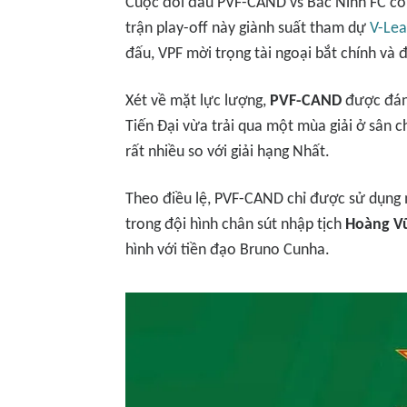
Cuộc đối đầu PVF-CAND vs Bắc Ninh FC có t
trận play-off này giành suất tham dự
V-Le
đấu, VPF mời trọng tài ngoại bắt chính và
Xét về mặt lực lượng,
PVF-CAND
được đánh
Tiến Đại vừa trải qua một mùa giải ở sân 
rất nhiều so với giải hạng Nhất.
Theo điều lệ, PVF-CAND chỉ được sử dụng mộ
trong đội hình chân sút nhập tịch
Hoàng V
hình với tiền đạo Bruno Cunha.