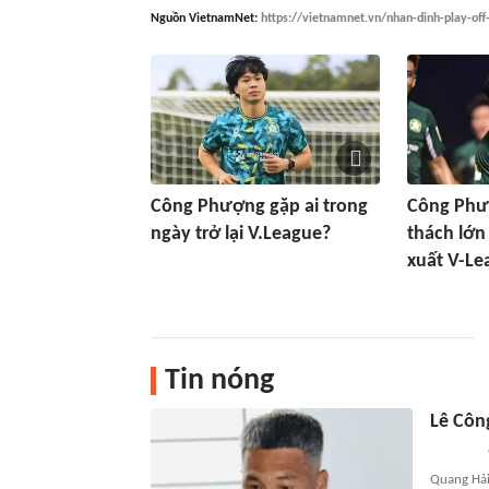
Nguồn
VietnamNet
:
https://vietnamnet.vn/nhan-dinh-play-of
Công Phượng gặp ai trong
Công Phư
ngày trở lại V.League?
thách lớn
xuất V-Le
Tin nóng
Lê Côn
Quang Hải đ