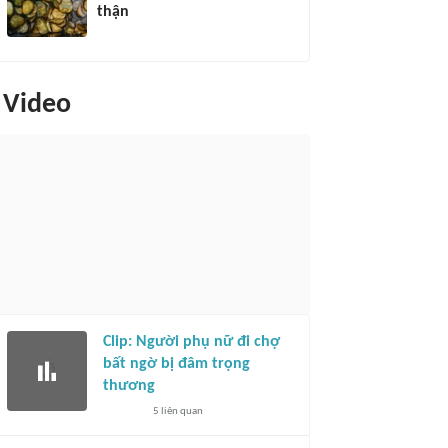
thận
Video
Clip: Người phụ nữ đi chợ
bất ngờ bị đâm trọng
thương
5
liên quan