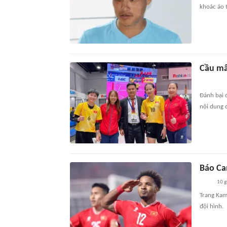
khoác áo t
Cầu mâ
Đánh bại 
nội dung đ
Báo Ca
10 g
Trang Kam
đội hình.