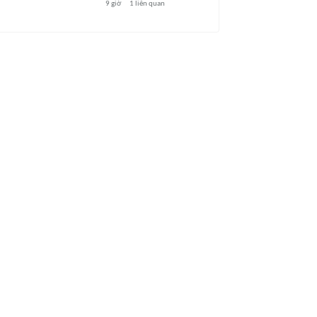
9 giờ
1
liên quan