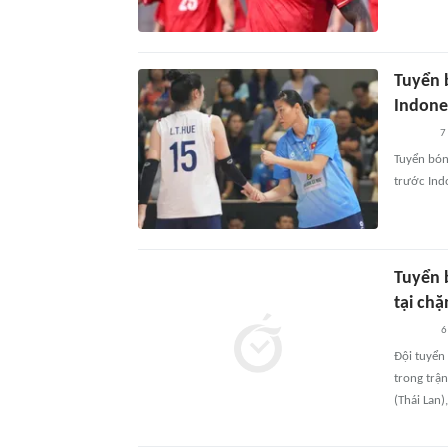
Tuyển 
Indone
7
Tuyển bó
trước Ind
Tuyển 
tại ch
6
Đội tuyển
trong trận
(Thái Lan)