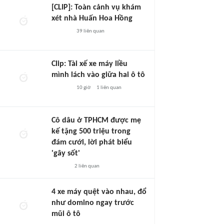
[CLIP]: Toàn cảnh vụ khám
xét nhà Huấn Hoa Hồng
39
liên quan
Clip: Tài xế xe máy liều
mình lách vào giữa hai ô tô
10 giờ
1
liên quan
Cô dâu ở TPHCM được mẹ
kế tặng 500 triệu trong
đám cưới, lời phát biểu
'gây sốt'
2
liên quan
4 xe máy quệt vào nhau, đổ
như domino ngay trước
mũi ô tô