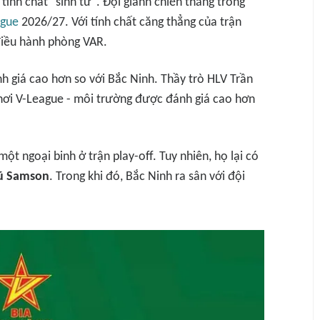
ính chất "sinh tử". Đội giành chiến thắng trong
ague
2026/27. Với tính chất căng thẳng của trận
 điều hành phòng VAR.
 giá cao hơn so với Bắc Ninh. Thầy trò HLV Trần
chơi V-League - môi trường được đánh giá cao hơn
t ngoại binh ở trận play-off. Tuy nhiên, họ lại có
ũ Samson
. Trong khi đó, Bắc Ninh ra sân với đội