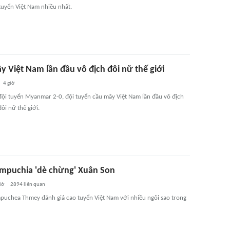
uyển Việt Nam nhiều nhất.
y Việt Nam lần đầu vô địch đôi nữ thế giới
4 giờ
đội tuyển Myanmar 2-0, đội tuyển cầu mây Việt Nam lần đầu vô địch
ôi nữ thế giới.
mpuchia 'dè chừng' Xuân Son
iờ
2894
liên quan
puchea Thmey đánh giá cao tuyển Việt Nam với nhiều ngôi sao trong