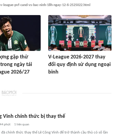
f-v-league-pvf-cand-vs-bac-ninh-18h-ngay-12-6-2525022.html
ợng gặp thử
V-League 2026-2027 thay
 trong ngày tái
đổi quy định sử dụng ngoại
ague 2026/27
binh
g Vinh chính thức bị thay thế
44 phút
1
liên quan
ã chính thức thay thế Lê Công Vinh để trở thành cầu thủ có số lần