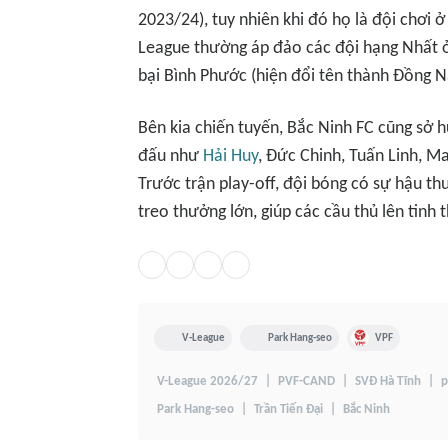
2023/24), tuy nhiên khi đó họ là đội chơi 
League thường áp đảo các đội hạng Nhất ở
bại Bình Phước (hiện đổi tên thành Đồng Na
Bên kia chiến tuyến, Bắc Ninh FC cũng sở h
đấu như
Hải Huy
, Đức Chinh, Tuấn Linh, 
Trước trận play-off, đội bóng có sự hậu 
treo thưởng lớn, giúp các cầu thủ lên tinh 
V-League
Park Hang-seo
VPF
V-League 2026/27
PVF-CAND
SVĐ Hà Tĩnh
p
Park Hang-seo
Trần Tiến Đại
Bắc Ninh