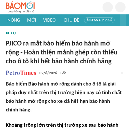
NÓNG
MỚI
VIDEO
CHỦ ĐỀ
#ASEAN Cup 2026
#Trí tuệ nhân tạo
#Mỹ - Iran
#Khám phá Việt Nam
XE CỘ
#Khám phá thế giới
PJICO ra mắt bảo hiểm bảo hành mở
rộng - Hoàn thiện mảnh ghép còn thiếu
cho ô tô khi hết bảo hành chính hãng
09/6/2026
Gốc
Bảo hiểm Bảo hành mở rộng dành cho ô tô là giải
pháp duy nhất trên thị trường hiện nay có tính chất
bảo hành mở rộng cho xe đã hết hạn bảo hành
chính hãng.
Khoảng trống lớn trên thị trường xe sau bảo hành