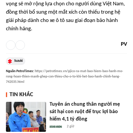
vọng sẽ mở rộng lựa chọn cho người dùng Việt Nam,
đồng thời bổ sung một mắt xích còn thiếu trong hệ
giải pháp dành cho xe ô tô sau giai đoạn bảo hành
chính hãng.
PV
Suzuki
Nguồn
PetroTimes
:
https://petrotimes.vn/pjico-ra-mat-bao-hiem-bao-hanh-mo-
rong-hoan-thien-manh-ghep-con-thieu-cho-o-to-khi-het-bao-hanh-chinh-hang-
742035.html
TIN KHÁC
Tuyên án chung thân người mẹ
sát hại con ruột để trục lợi bảo
hiểm 4,1 tỷ đồng
2 giờ