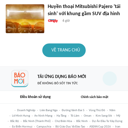
Huyền thoại Mitsubishi Pajero 'tái
sinh' với khung gầm SUV địa hình
6 giờ
VỀ TRANG CHỦ
TẢI ỨNG DỤNG BÁO MỚI
ĐỂ KHÔNG BỎ SÓT TIN TỨC
Điều khoản sử dụng
Chính sách bảo mật
Doanh Nghiệp
Liên Bang Nga
Đường Vành Đai 5
Vùng Thủ Đô
Năm
Lê Minh Hưng
An Ninh Mạng
Hạ Tầng
Tô Lâm
Oman
Kim Sang-Sik
Mỹ
Bắc Bộ
Bắc Ninh (thành Phố)
Chợ Biên Hòa
Bắc Ninh
Dự Án Đầu Tư Xây Dựng
Eo Biển Hormuz
Campuchia
Bộ Giáo Dục Và Đào Tạo
ASEAN Cup 2026
Iran