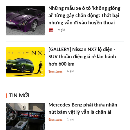
Những mẫu xe ô tô 'không giống
ai' từng gây chấn động: Thất bại
nhưng vẫn đi vào huyền thoại
9 giờ
[GALLERY] Nissan NX7 lộ diện -
SUV thuần điện giá rẻ lăn bánh
hơn 600 km
6 giờ
TIN MỚI
Mercedes-Benz phải thừa nhận -
nút bấm vật lý vẫn là chân ái
1 giờ