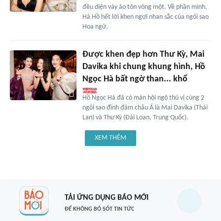
đều diện váy áo tôn vòng một. Về phần mình,
Hà Hồ hết lời khen ngợi nhan sắc của ngôi sao
Hoa ngữ.
Được khen đẹp hơn Thư Kỳ, Mai
Davika khi chung khung hình, Hồ
Ngọc Hà bất ngờ than... khổ
Hồ Ngọc Hà đã có màn hội ngộ thú vị cùng 2
ngôi sao đình đám châu Á là Mai Davika (Thái
Lan) và Thư Kỳ (Đài Loan, Trung Quốc).
XEM THÊM
TẢI ỨNG DỤNG BÁO MỚI
ĐỂ KHÔNG BỎ SÓT TIN TỨC