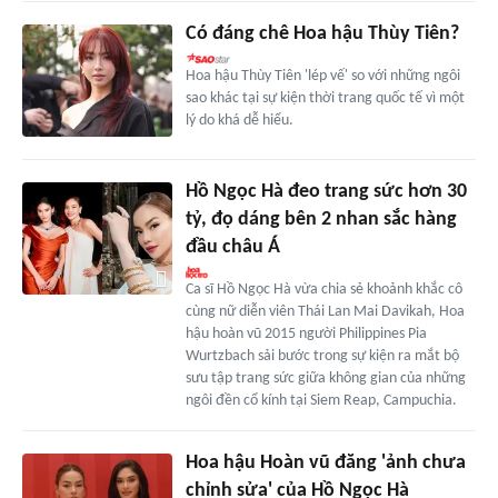
Có đáng chê Hoa hậu Thùy Tiên?
Hoa hậu Thùy Tiên 'lép vế' so với những ngôi
sao khác tại sự kiện thời trang quốc tế vì một
lý do khá dễ hiểu.
Hồ Ngọc Hà đeo trang sức hơn 30
tỷ, đọ dáng bên 2 nhan sắc hàng
đầu châu Á
Ca sĩ Hồ Ngọc Hà vừa chia sẻ khoảnh khắc cô
cùng nữ diễn viên Thái Lan Mai Davikah, Hoa
hậu hoàn vũ 2015 người Philippines Pia
Wurtzbach sải bước trong sự kiện ra mắt bộ
sưu tập trang sức giữa không gian của những
ngôi đền cổ kính tại Siem Reap, Campuchia.
Hoa hậu Hoàn vũ đăng 'ảnh chưa
chỉnh sửa' của Hồ Ngọc Hà