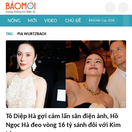
NÓNG
MỚI
VIDEO
CHỦ ĐỀ
#ASEAN Cup 2026
#Trí tuệ nhân tạo
#Mỹ - Iran
#Khám phá Việt Nam
TAG
PIA WURTZBACH
#Khám phá thế giới
Tô Diệp Hà gợi cảm lấn sân điện ảnh, Hồ
Ngọc Hà đeo vòng 16 tỷ sánh đôi với Kim