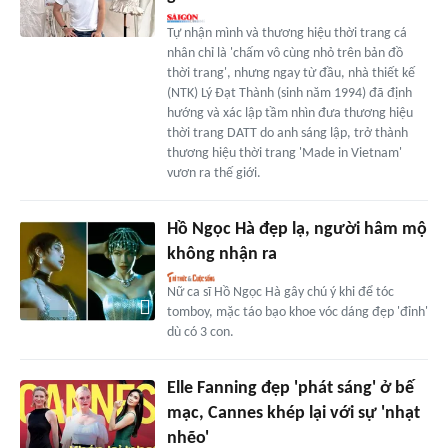
Tự nhận mình và thương hiệu thời trang cá
nhân chỉ là 'chấm vô cùng nhỏ trên bản đồ
thời trang', nhưng ngay từ đầu, nhà thiết kế
(NTK) Lý Đạt Thành (sinh năm 1994) đã định
hướng và xác lập tầm nhìn đưa thương hiệu
thời trang DATT do anh sáng lập, trở thành
thương hiệu thời trang 'Made in Vietnam'
vươn ra thế giới.
Hồ Ngọc Hà đẹp lạ, người hâm mộ
không nhận ra
Nữ ca sĩ Hồ Ngọc Hà gây chú ý khi để tóc
tomboy, mặc táo bạo khoe vóc dáng đẹp 'đỉnh'
dù có 3 con.
Elle Fanning đẹp 'phát sáng' ở bế
mạc, Cannes khép lại với sự 'nhạt
nhẽo'