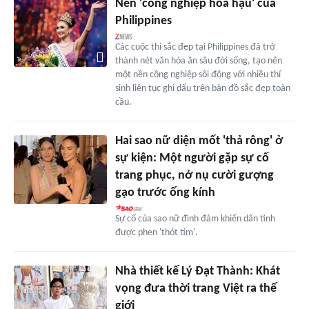
Nền 'công nghiệp hoa hậu' của
Philippines
Các cuộc thi sắc đẹp tại Philippines đã trở
thành nét văn hóa ăn sâu đời sống, tạo nên
một nền công nghiệp sôi động với nhiều thí
sinh liên tục ghi dấu trên bản đồ sắc đẹp toàn
cầu.
Hai sao nữ diện mốt 'thả rông' ở
sự kiện: Một người gặp sự cố
trang phục, nở nụ cười gượng
gạo trước ống kính
Sự cố của sao nữ đình đám khiến dân tình
được phen 'thót tim'.
Nhà thiết kế Lý Đạt Thành: Khát
vọng đưa thời trang Việt ra thế
giới