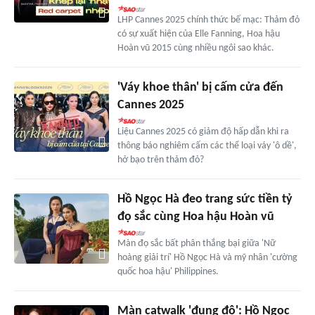
LHP Cannes 2025 chính thức bế mạc: Thảm đỏ
có sự xuất hiện của Elle Fanning, Hoa hậu
Hoàn vũ 2015 cùng nhiều ngôi sao khác.
'Váy khoe thân' bị cấm cửa đến
Cannes 2025
Liệu Cannes 2025 có giảm độ hấp dẫn khi ra
thông báo nghiêm cấm các thể loại váy 'ô dề',
hở bạo trên thảm đỏ?
Hồ Ngọc Hà đeo trang sức tiền tỷ
đọ sắc cùng Hoa hậu Hoàn vũ
Màn đọ sắc bất phân thắng bại giữa 'Nữ
hoàng giải trí' Hồ Ngọc Hà và mỹ nhân 'cường
quốc hoa hậu' Philippines.
Màn catwalk 'đụng độ': Hồ Ngọc