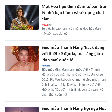
Một Hoa hậu đình đám tố bạn trai
tỷ phú bạo hành và sử dụng chất
cấm
Sự việc bị bạo hành của nàng Hoa hậu đang
gây xôn xao dư luận.
Siêu mẫu Thanh Hằng 'hack dáng'
với thiết kế độc lạ, tỏa sáng giữa
'dàn sao' quốc tế
Siêu mẫu đình đám làng mốt Việt - Thanh
Hằng vừa có màn hội ngộ với 'Miss Universe
2015' Pia Wurtzbach và 'ma nữ đẹp nhất màn
ảnh Thái Lan' Mai Davika. 'Nàng Hậu' Việt
không hề 'lép vế' mà trái lại, còn tỏa sáng với
thần thái cuốn hút.
Siêu mẫu Thanh Hằng hội ngộ Hoa