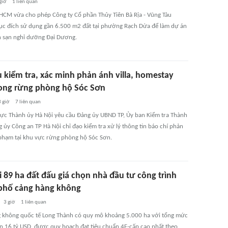
giờ
1
liên quan
HCM vừa cho phép Công ty Cổ phần Thủy Tiên Bà Rịa - Vũng Tàu
c đích sử dụng gần 6.500 m2 đất tại phường Rạch Dừa để làm dự án
 sạn nghỉ dưỡng Đại Dương.
u kiểm tra, xác minh phản ánh villa, homestay
ong rừng phòng hộ Sóc Sơn
 giờ
7
liên quan
ực Thành ủy Hà Nội yêu cầu Đảng ủy UBND TP, Ủy ban Kiểm tra Thành
 ủy Công an TP Hà Nội chỉ đạo kiểm tra xử lý thông tin báo chí phản
 phạm tại khu vực rừng phòng hộ Sóc Sơn.
 89 ha đất đấu giá chọn nhà đầu tư công trình
phố cảng hàng không
3 giờ
1
liên quan
 không quốc tế Long Thành có quy mô khoảng 5.000 ha với tổng mức
n 16 tỷ USD, được quy hoạch đạt tiêu chuẩn 4F-cấp cao nhất theo