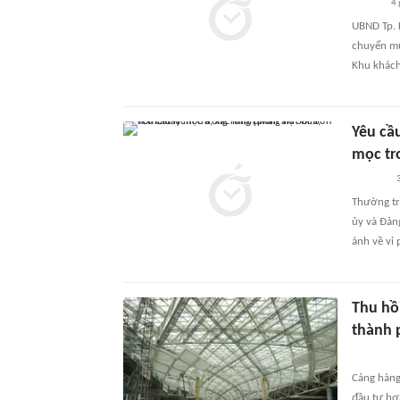
4 
UBND Tp. 
chuyển mụ
Khu khách
Yêu cầ
mọc tr
3
Thường tr
ủy và Đảng
ánh về vi
Thu hồi
thành 
Cảng hàng
đầu tư hơ