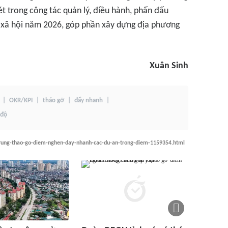
t trong công tác quản lý, điều hành, phấn đấu
 - xã hội năm 2026, góp phần xây dựng địa phương
Xuân Sinh
OKR/KPI
tháo gỡ
đẩy nhanh
 độ
trung-thao-go-diem-nghen-day-nhanh-cac-du-an-trong-diem-1159354.html