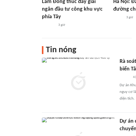
Lâm Đồng thúc đẩy giải
Hà Nội: Đ
ngân đầu tư công khu vực
đường ch
phía Tây
3 giờ
3 giờ
Tin nóng
Rà soát
biển T
4
Dự án Khu
nguy cơ l
diện tích.
Dự án 
chuyển