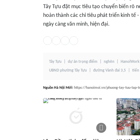
Tây Tựu đặt mục tiêu tạo chuyển biến rõ né
hoàn thành các chỉ tiêu phát triển kinh tế
ngày càng văn minh, hiện đại.
Tây Tựu
dự án trọng điểm
nghẽn
HanoiWork
UBND phường Tây Tựu
đường Vành đai 3,5
tiến
Nguồn
Hà Nội Mới
:
https://hanoimoi.vn/phuong-tay-tuu-tap-