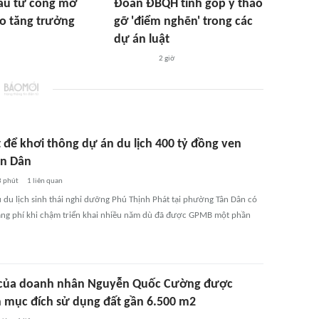
ầu tư công mở
Đoàn ĐBQH tỉnh góp ý tháo
o tăng trưởng
gỡ 'điểm nghẽn' trong các
dự án luật
2 giờ
 để khơi thông dự án du lịch 400 tỷ đồng ven
ân Dân
3 phút
1
liên quan
 du lịch sinh thái nghỉ dưỡng Phú Thịnh Phát tại phường Tân Dân có
ãng phí khi chậm triển khai nhiều năm dù đã được GPMB một phần
của doanh nhân Nguyễn Quốc Cường được
 mục đích sử dụng đất gần 6.500 m2