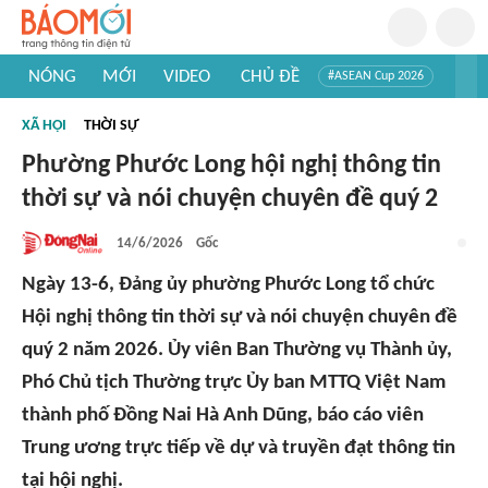
NÓNG
MỚI
VIDEO
CHỦ ĐỀ
#ASEAN Cup 2026
#Trí tuệ nhân tạo
#Mỹ - Iran
#Khám phá Việt Nam
XÃ HỘI
THỜI SỰ
#Khám phá thế giới
Phường Phước Long hội nghị thông tin
thời sự và nói chuyện chuyên đề quý 2
14/6/2026
Gốc
Ngày 13-6, Đảng ủy phường Phước Long tổ chức
Hội nghị thông tin thời sự và nói chuyện chuyên đề
quý 2 năm 2026. Ủy viên Ban Thường vụ Thành ủy,
Phó Chủ tịch Thường trực Ủy ban MTTQ Việt Nam
thành phố Đồng Nai Hà Anh Dũng, báo cáo viên
Trung ương trực tiếp về dự và truyền đạt thông tin
tại hội nghị.