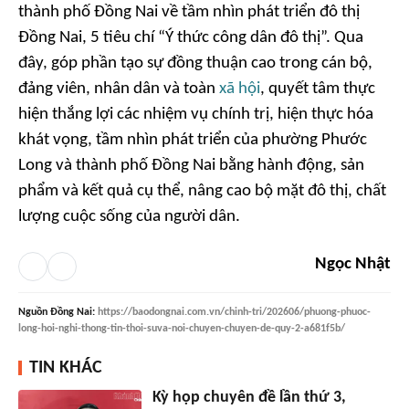
thành phố Đồng Nai về tầm nhìn phát triển đô thị
Đồng Nai, 5 tiêu chí “Ý thức công dân đô thị”. Qua
đây, góp phần tạo sự đồng thuận cao trong cán bộ,
đảng viên, nhân dân và toàn
xã hội
, quyết tâm thực
hiện thắng lợi các nhiệm vụ chính trị, hiện thực hóa
khát vọng, tầm nhìn phát triển của phường Phước
Long và thành phố Đồng Nai bằng hành động, sản
phẩm và kết quả cụ thể, nâng cao bộ mặt đô thị, chất
lượng cuộc sống của người dân.
Ngọc Nhật
Nguồn
Đồng Nai
:
https://baodongnai.com.vn/chinh-tri/202606/phuong-phuoc-
long-hoi-nghi-thong-tin-thoi-suva-noi-chuyen-chuyen-de-quy-2-a681f5b/
TIN KHÁC
Kỳ họp chuyên đề lần thứ 3,