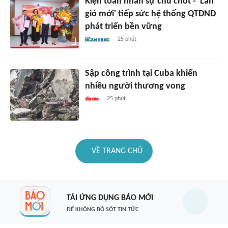
Kiện toàn nhân sự chủ chốt - 'Làn
gió mới' tiếp sức hệ thống QTDND
phát triển bền vững
25 phút
Sập công trình tại Cuba khiến
nhiều người thương vong
25 phút
VỀ TRANG CHỦ
TẢI ỨNG DỤNG BÁO MỚI
ĐỂ KHÔNG BỎ SÓT TIN TỨC