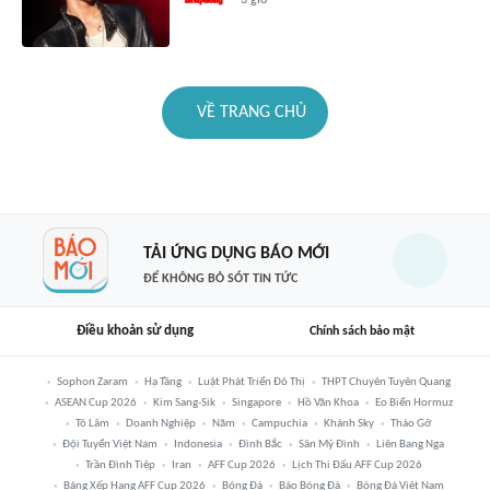
3 giờ
VỀ TRANG CHỦ
TẢI ỨNG DỤNG BÁO MỚI
ĐỂ KHÔNG BỎ SÓT TIN TỨC
Điều khoản sử dụng
Chính sách bảo mật
Sophon Zaram
Hạ Tầng
Luật Phát Triển Đô Thị
THPT Chuyên Tuyên Quang
ASEAN Cup 2026
Kim Sang-Sik
Singapore
Hồ Văn Khoa
Eo Biển Hormuz
Tô Lâm
Doanh Nghiệp
Năm
Campuchia
Khánh Sky
Tháo Gỡ
Đội Tuyển Việt Nam
Indonesia
Đình Bắc
Sân Mỹ Đình
Liên Bang Nga
Trần Đình Tiệp
Iran
AFF Cup 2026
Lịch Thi Đấu AFF Cup 2026
Bảng Xếp Hạng AFF Cup 2026
Bóng Đá
Báo Bóng Đá
Bóng Đá Việt Nam