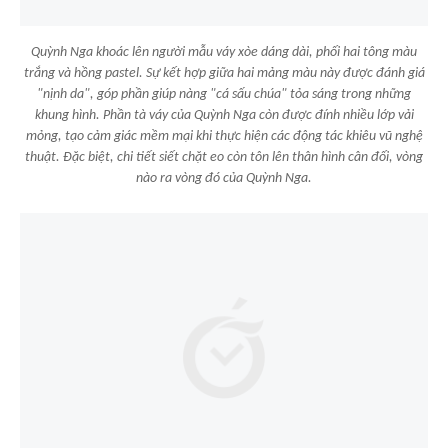
Quỳnh Nga khoác lên người mẫu váy xòe dáng dài, phối hai tông màu
trắng và hồng pastel. Sự kết hợp giữa hai mảng màu này được đánh giá
"nịnh da", góp phần giúp nàng "cá sấu chúa" tỏa sáng trong những
khung hình. Phần tà váy của Quỳnh Nga còn được đính nhiều lớp vải
mỏng, tạo cảm giác mềm mại khi thực hiện các động tác khiêu vũ nghệ
thuật. Đặc biệt, chi tiết siết chặt eo còn tôn lên thân hình cân đối, vòng
nào ra vòng đó của Quỳnh Nga.