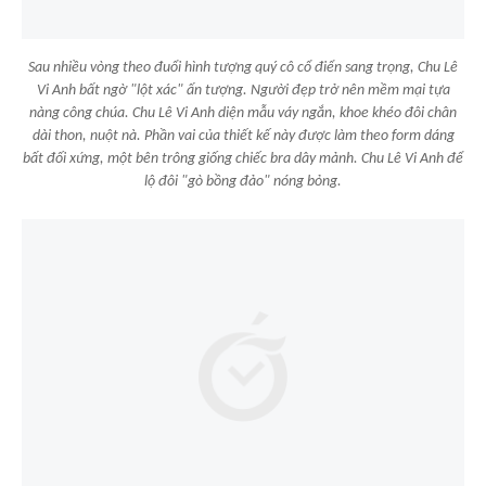
Sau nhiều vòng theo đuổi hình tượng quý cô cổ điển sang trọng, Chu Lê
Vi Anh bất ngờ "lột xác" ấn tượng. Người đẹp trở nên mềm mại tựa
nàng công chúa. Chu Lê Vi Anh diện mẫu váy ngắn, khoe khéo đôi chân
dài thon, nuột nà. Phần vai của thiết kế này được làm theo form dáng
bất đối xứng, một bên trông giống chiếc bra dây mảnh. Chu Lê Vi Anh để
lộ đôi "gò bồng đảo" nóng bỏng.