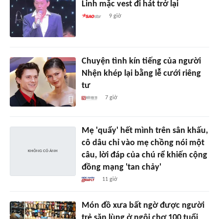
Linh mặc vest đi hát trở lại
9 giờ
Chuyện tình kín tiếng của người
Nhện khép lại bằng lễ cưới riêng
tư
7 giờ
Mẹ 'quẩy' hết mình trên sân khấu,
cô dâu chỉ vào mẹ chồng nói một
câu, lời đáp của chú rể khiến cộng
đồng mạng 'tan chảy'
11 giờ
Món đồ xưa bất ngờ được người
trẻ săn lùng ở ngôi chợ 100 tuổi