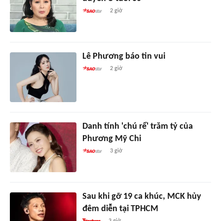
2 giờ
Lê Phương báo tin vui
2 giờ
Danh tính 'chú rể' trăm tỷ của
Phương Mỹ Chi
3 giờ
Sau khi gỡ 19 ca khúc, MCK hủy
đêm diễn tại TPHCM