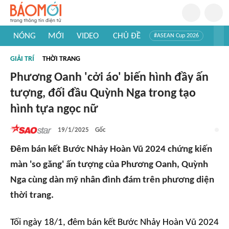
NÓNG
MỚI
VIDEO
CHỦ ĐỀ
#ASEAN Cup 2026
#Trí tuệ nhân tạo
#Mỹ - Iran
#Khám phá Việt Nam
GIẢI TRÍ
THỜI TRANG
#Khám phá thế giới
Phương Oanh 'cởi áo' biến hình đầy ấn
tượng, đối đầu Quỳnh Nga trong tạo
hình tựa ngọc nữ
19/1/2025
Gốc
Đêm bán kết Bước Nhảy Hoàn Vũ 2024 chứng kiến
màn 'so găng' ấn tượng của Phương Oanh, Quỳnh
Nga cùng dàn mỹ nhân đình đám trên phương diện
thời trang.
Tối ngày 18/1, đêm bán kết Bước Nhảy Hoàn Vũ 2024