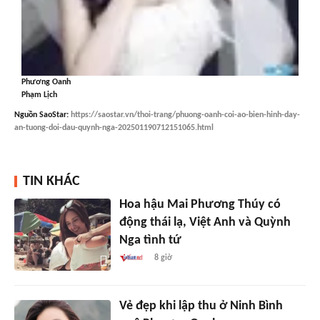
Phương Oanh
Phạm Lịch
Nguồn
SaoStar
:
https://saostar.vn/thoi-trang/phuong-oanh-coi-ao-bien-hinh-day-
an-tuong-doi-dau-quynh-nga-202501190712151065.html
TIN KHÁC
Hoa hậu Mai Phương Thúy có
động thái lạ, Việt Anh và Quỳnh
Nga tình tứ
8 giờ
Vẻ đẹp khi lập thu ở Ninh Bình