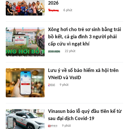
2026
6 phút
Xông hơi cho trẻ sơ sinh bằng trái
bồ kết, cả gia đình 3 người phải
cấp cứu vì ngạt khí
22 phút
Lưu ý về sổ bảo hiểm xã hội trên
VNeID và VssID
9 phút
Vinasun báo lỗ quý đầu tiên kể từ
sau đại dịch Covid-19
9 phút