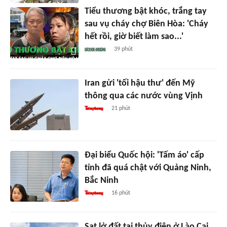
Tiểu thương bật khóc, trắng tay
sau vụ cháy chợ Biên Hòa: 'Cháy
hết rồi, giờ biết làm sao...'
39 phút
Iran gửi 'tối hậu thư' đến Mỹ
thông qua các nước vùng Vịnh
21 phút
Đại biểu Quốc hội: 'Tấm áo' cấp
tỉnh đã quá chật với Quảng Ninh,
Bắc Ninh
16 phút
Sạt lở đất tại thủy điện ở Lào Cai,