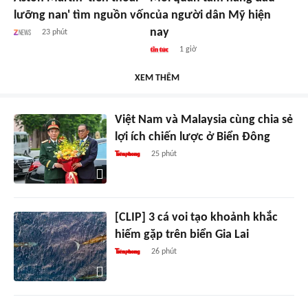
lưỡng nan' tìm nguồn vốn
của người dân Mỹ hiện
nay
23 phút
1 giờ
XEM THÊM
Việt Nam và Malaysia cùng chia sẻ
lợi ích chiến lược ở Biển Đông
25 phút
[CLIP] 3 cá voi tạo khoảnh khắc
hiếm gặp trên biển Gia Lai
26 phút