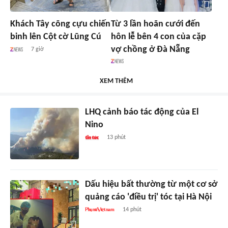
Khách Tây cõng cựu chiến
Từ 3 lần hoãn cưới đến
binh lên Cột cờ Lũng Cú
hôn lễ bên 4 con của cặp
vợ chồng ở Đà Nẵng
7 giờ
XEM THÊM
LHQ cảnh báo tác động của El
Nino
13 phút
Dấu hiệu bất thường từ một cơ sở
quảng cáo 'điều trị' tóc tại Hà Nội
14 phút