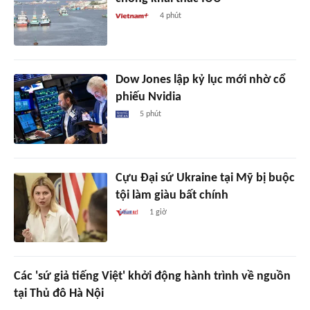
4 phút
Dow Jones lập kỷ lục mới nhờ cổ
phiếu Nvidia
5 phút
Cựu Đại sứ Ukraine tại Mỹ bị buộc
tội làm giàu bất chính
1 giờ
Các 'sứ giả tiếng Việt' khởi động hành trình về nguồn
tại Thủ đô Hà Nội