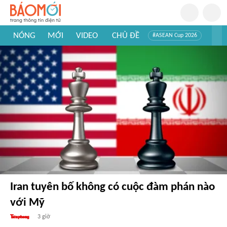
NÓNG
MỚI
VIDEO
CHỦ ĐỀ
#ASEAN Cup 2026
#Trí tuệ nhân tạo
#Mỹ - Iran
#Khám phá Việt Nam
#Khám phá thế giới
Iran tuyên bố không có cuộc đàm phán nào
với Mỹ
3 giờ