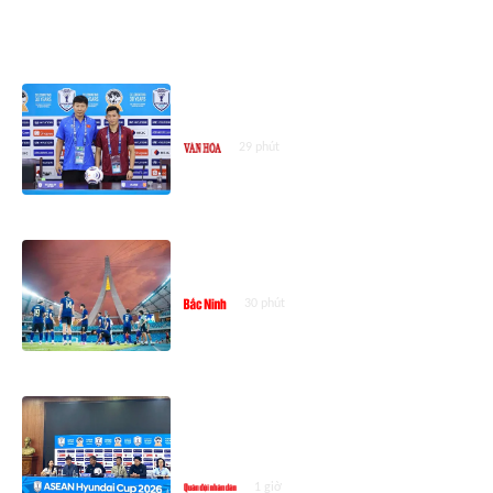
ASEAN CUP 2026
HLV Kim Sang-sik: Tuyển Việt Nam
quyết thắng Campuchia
29 phút
Đội tuyển Việt Nam cẩn trọng
trước Campuchia
30 phút
HLV trưởng đội tuyển Campuchia
mong muốn điều gì ở trận gặp
Việt Nam?
1 giờ