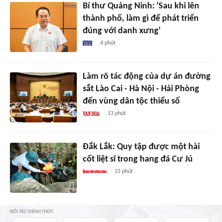
Bí thư Quảng Ninh: 'Sau khi lên
thành phố, làm gì để phát triển
đúng với danh xưng'
4 phút
Làm rõ tác động của dự án đường
sắt Lào Cai - Hà Nội - Hải Phòng
đến vùng dân tộc thiểu số
13 phút
Đắk Lắk: Quy tập được một hài
cốt liệt sĩ trong hang đá Cư Jú
33 phút
ĐỐI TÁC CHÍNH THỨC