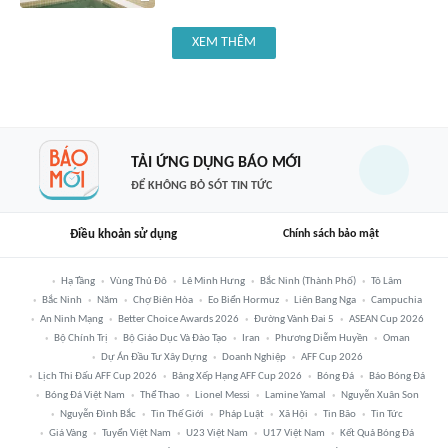
XEM THÊM
TẢI ỨNG DỤNG BÁO MỚI
ĐỂ KHÔNG BỎ SÓT TIN TỨC
Điều khoản sử dụng
Chính sách bảo mật
Hạ Tầng
Vùng Thủ Đô
Lê Minh Hưng
Bắc Ninh (thành Phố)
Tô Lâm
Bắc Ninh
Năm
Chợ Biên Hòa
Eo Biển Hormuz
Liên Bang Nga
Campuchia
An Ninh Mạng
Better Choice Awards 2026
Đường Vành Đai 5
ASEAN Cup 2026
Bộ Chính Trị
Bộ Giáo Dục Và Đào Tạo
Iran
Phương Diễm Huyền
Oman
Dự Án Đầu Tư Xây Dựng
Doanh Nghiệp
AFF Cup 2026
Lịch Thi Đấu AFF Cup 2026
Bảng Xếp Hạng AFF Cup 2026
Bóng Đá
Báo Bóng Đá
Bóng Đá Việt Nam
Thể Thao
Lionel Messi
Lamine Yamal
Nguyễn Xuân Son
Nguyễn Đình Bắc
Tin Thế Giới
Pháp Luật
Xã Hội
Tin Bão
Tin Tức
Giá Vàng
Tuyển Việt Nam
U23 Việt Nam
U17 Việt Nam
Kết Quả Bóng Đá