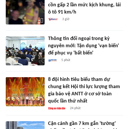
cồn gấp 2 lần mức kịch khung, lái
ô tô 91 km/h
3 giờ
Thông tin đối ngoại trong kỷ
nguyên mới: Tận dụng 'vạn biến'
để phục vụ 'bất biến'
5 phút
8 đội hình tiêu biểu tham dự
chung kết Hội thi lực lượng tham
gia bảo vệ ANTT ở cơ sở toàn
quốc lần thứ nhất
24 phút
Cận cảnh gần 7 km gắn 'tường'