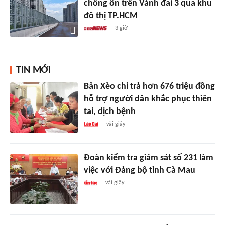
chống ồn trên Vành đai 3 qua khu
đô thị TP.HCM
3 giờ
TIN MỚI
Bản Xèo chi trả hơn 676 triệu đồng
hỗ trợ người dân khắc phục thiên
tai, dịch bệnh
vài giây
Đoàn kiểm tra giám sát số 231 làm
việc với Đảng bộ tỉnh Cà Mau
vài giây