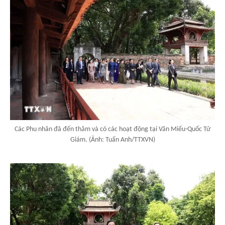
Các Phu nhân đã đến thăm và có các hoạt động tại Văn Miếu-Quốc Tử
Giám. (Ảnh: Tuấn Anh/TTXVN)