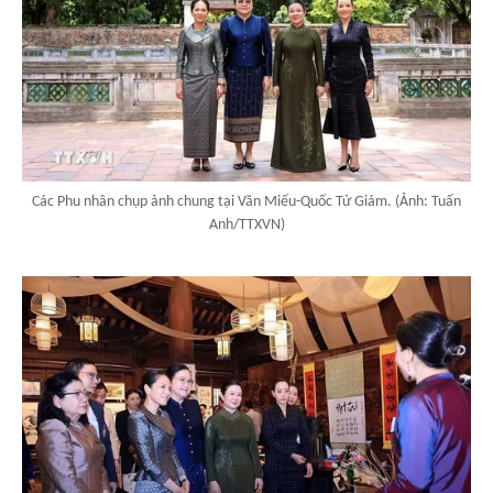
Các Phu nhân chụp ảnh chung tại Văn Miếu-Quốc Tử Giám. (Ảnh: Tuấn
Anh/TTXVN)