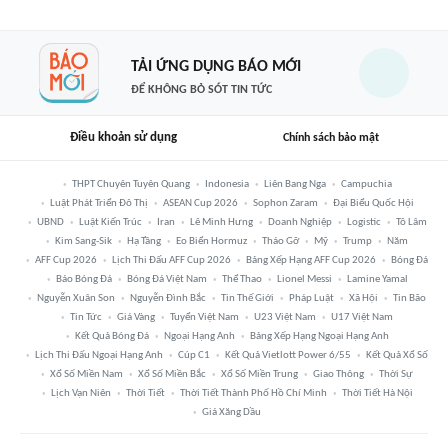
TẢI ỨNG DỤNG BÁO MỚI
ĐỂ KHÔNG BỎ SÓT TIN TỨC
Điều khoản sử dụng
Chính sách bảo mật
THPT Chuyên Tuyên Quang
Indonesia
Liên Bang Nga
Campuchia
Luật Phát Triển Đô Thị
ASEAN Cup 2026
Sophon Zaram
Đại Biểu Quốc Hội
UBND
Luật Kiến Trúc
Iran
Lê Minh Hưng
Doanh Nghiệp
Logistic
Tô Lâm
Kim Sang-Sik
Hạ Tầng
Eo Biển Hormuz
Tháo Gỡ
Mỹ
Trump
Năm
AFF Cup 2026
Lịch Thi Đấu AFF Cup 2026
Bảng Xếp Hạng AFF Cup 2026
Bóng Đá
Báo Bóng Đá
Bóng Đá Việt Nam
Thể Thao
Lionel Messi
Lamine Yamal
Nguyễn Xuân Son
Nguyễn Đình Bắc
Tin Thế Giới
Pháp Luật
Xã Hội
Tin Bão
Tin Tức
Giá Vàng
Tuyển Việt Nam
U23 Việt Nam
U17 Việt Nam
Kết Quả Bóng Đá
Ngoại Hạng Anh
Bảng Xếp Hạng Ngoại Hạng Anh
Lịch Thi Đấu Ngoại Hạng Anh
Cúp C1
Kết Quả Vietlott Power 6/55
Kết Quả Xổ Số
Xổ Số Miền Nam
Xổ Số Miền Bắc
Xổ Số Miền Trung
Giao Thông
Thời Sự
Lịch Vạn Niên
Thời Tiết
Thời Tiết Thành Phố Hồ Chí Minh
Thời Tiết Hà Nội
Giá Xăng Dầu