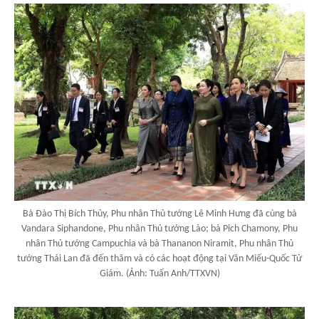
Bà Đào Thị Bích Thủy, Phu nhân Thủ tướng Lê Minh Hưng đã cùng bà
Vandara Siphandone, Phu nhân Thủ tướng Lào; bà Pich Chamony, Phu
nhân Thủ tướng Campuchia và bà Thananon Niramit, Phu nhân Thủ
tướng Thái Lan đã đến thăm và có các hoạt động tại Văn Miếu-Quốc Tử
Giám. (Ảnh: Tuấn Anh/TTXVN)