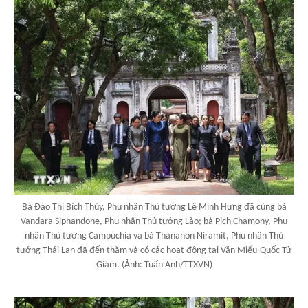
Bà Đào Thị Bích Thủy, Phu nhân Thủ tướng Lê Minh Hưng đã cùng bà
Vandara Siphandone, Phu nhân Thủ tướng Lào; bà Pich Chamony, Phu
nhân Thủ tướng Campuchia và bà Thananon Niramit, Phu nhân Thủ
tướng Thái Lan đã đến thăm và có các hoạt động tại Văn Miếu-Quốc Tử
Giám. (Ảnh: Tuấn Anh/TTXVN)