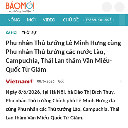
NÓNG
MỚI
VIDEO
CHỦ ĐỀ
#ASEAN Cup 2026
#Trí tuệ nhân tạo
#Mỹ - Iran
#Khám phá Việt Nam
XÃ HỘI
THỜI SỰ
#Khám phá thế giới
Phu nhân Thủ tướng Lê Minh Hưng cùng
Phu nhân Thủ tướng các nước Lào,
Campuchia, Thái Lan thăm Văn Miếu-
Quốc Tử Giám
08/6/2026
Gốc
Ngày 8/6/2026, tại Hà Nội, bà Đào Thị Bích Thủy,
Phu nhân Thủ tướng Chính phủ Lê Minh Hưng đã
cùng Phu nhân các Thủ tướng Lào, Campuchia, Thái
Lan thăm Văn Miếu-Quốc Tử Giám.