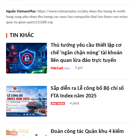
Nguồn
VietnamPlus
:
https://www.vietnamplus.vn/phu-nhan-thu-tuong-le-minh-
hung-cung-phu-nhan-thu-tuong-cac-nuoc-lao-campuchia-thai-lan-tham-van-mieu-
quoc-tu-giam-post1115268.vnp
TIN KHÁC
Thủ tướng yêu cầu thiết lập cơ
chế 'ngăn chặn nóng' tài khoản
liên quan lừa đảo trực tuyến
3 giờ
Sắp diễn ra Lễ công bố Bộ chỉ số
FTA Index năm 2025
4 phút
Đoàn công tác Quân khu 4 kiểm