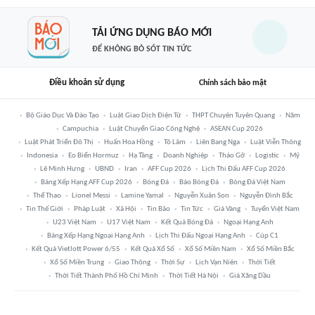
TẢI ỨNG DỤNG BÁO MỚI
ĐỂ KHÔNG BỎ SÓT TIN TỨC
Điều khoản sử dụng
Chính sách bảo mật
Bộ Giáo Dục Và Đào Tạo
Luật Giao Dịch Điện Tử
THPT Chuyên Tuyên Quang
Năm
Campuchia
Luật Chuyển Giao Công Nghệ
ASEAN Cup 2026
Luật Phát Triển Đô Thị
Huấn Hoa Hồng
Tô Lâm
Liên Bang Nga
Luật Viễn Thông
Indonesia
Eo Biển Hormuz
Hạ Tầng
Doanh Nghiệp
Tháo Gỡ
Logistic
Mỹ
Lê Minh Hưng
UBND
Iran
AFF Cup 2026
Lịch Thi Đấu AFF Cup 2026
Bảng Xếp Hạng AFF Cup 2026
Bóng Đá
Báo Bóng Đá
Bóng Đá Việt Nam
Thể Thao
Lionel Messi
Lamine Yamal
Nguyễn Xuân Son
Nguyễn Đình Bắc
Tin Thế Giới
Pháp Luật
Xã Hội
Tin Bão
Tin Tức
Giá Vàng
Tuyển Việt Nam
U23 Việt Nam
U17 Việt Nam
Kết Quả Bóng Đá
Ngoại Hạng Anh
Bảng Xếp Hạng Ngoại Hạng Anh
Lịch Thi Đấu Ngoại Hạng Anh
Cúp C1
Kết Quả Vietlott Power 6/55
Kết Quả Xổ Số
Xổ Số Miền Nam
Xổ Số Miền Bắc
Xổ Số Miền Trung
Giao Thông
Thời Sự
Lịch Vạn Niên
Thời Tiết
Thời Tiết Thành Phố Hồ Chí Minh
Thời Tiết Hà Nội
Giá Xăng Dầu