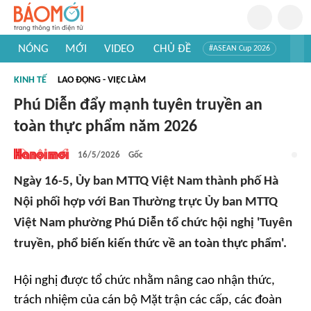
NÓNG
MỚI
VIDEO
CHỦ ĐỀ
#ASEAN Cup 2026
#Trí tuệ nhân tạo
#Mỹ - Iran
#Khám phá Việt Nam
KINH TẾ
LAO ĐỘNG - VIỆC LÀM
#Khám phá thế giới
Phú Diễn đẩy mạnh tuyên truyền an
toàn thực phẩm năm 2026
16/5/2026
Gốc
Ngày 16-5, Ủy ban MTTQ Việt Nam thành phố Hà
Nội phối hợp với Ban Thường trực Ủy ban MTTQ
Việt Nam phường Phú Diễn tổ chức hội nghị 'Tuyên
truyền, phổ biến kiến thức về an toàn thực phẩm'.
Hội nghị được tổ chức nhằm nâng cao nhận thức,
trách nhiệm của cán bộ Mặt trận các cấp, các đoàn