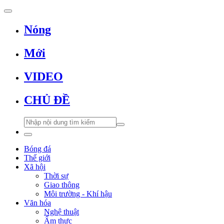
Nóng
Mới
VIDEO
CHỦ ĐỀ
Bóng đá
Thế giới
Xã hội
Thời sự
Giao thông
Môi trường - Khí hậu
Văn hóa
Nghệ thuật
Ẩm thực