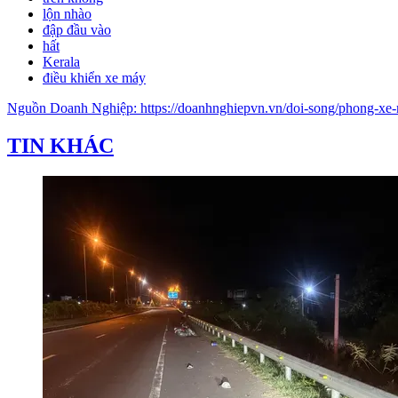
lộn nhào
đập đầu vào
hất
Kerala
điều khiển xe máy
Nguồn
Doanh Nghiệp
:
https://doanhnghiepvn.vn/doi-song/phong-xe
TIN KHÁC