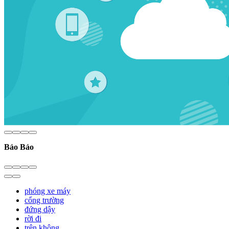
Bảo Bảo
phóng xe máy
cổng trường
đứng dậy
rời đi
trên không