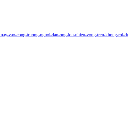
-may-vao-cong-truong-nguoi-dan-ong-lon-nhieu-vong-tren-khong-roi-