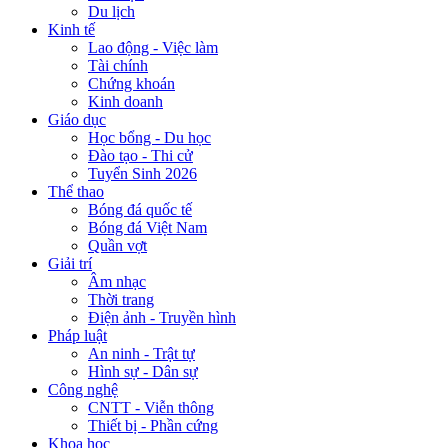
Du lịch
Kinh tế
Lao động - Việc làm
Tài chính
Chứng khoán
Kinh doanh
Giáo dục
Học bổng - Du học
Đào tạo - Thi cử
Tuyển Sinh 2026
Thể thao
Bóng đá quốc tế
Bóng đá Việt Nam
Quần vợt
Giải trí
Âm nhạc
Thời trang
Điện ảnh - Truyền hình
Pháp luật
An ninh - Trật tự
Hình sự - Dân sự
Công nghệ
CNTT - Viễn thông
Thiết bị - Phần cứng
Khoa học