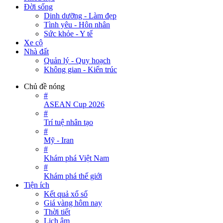
Đời sống
Dinh dưỡng - Làm đẹp
Tình yêu - Hôn nhân
Sức khỏe - Y tế
Xe cộ
Nhà đất
Quản lý - Quy hoạch
Không gian - Kiến trúc
Chủ đề nóng
#
ASEAN Cup 2026
#
Trí tuệ nhân tạo
#
Mỹ - Iran
#
Khám phá Việt Nam
#
Khám phá thế giới
Tiện ích
Kết quả xổ số
Giá vàng hôm nay
Thời tiết
Lịch âm