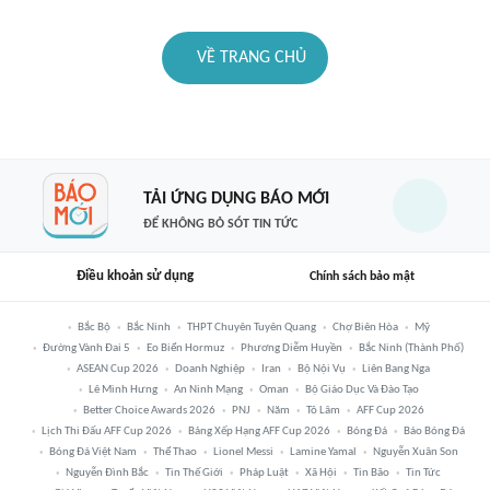
VỀ TRANG CHỦ
TẢI ỨNG DỤNG BÁO MỚI
ĐỂ KHÔNG BỎ SÓT TIN TỨC
Điều khoản sử dụng
Chính sách bảo mật
Bắc Bộ
Bắc Ninh
THPT Chuyên Tuyên Quang
Chợ Biên Hòa
Mỹ
Đường Vành Đai 5
Eo Biển Hormuz
Phương Diễm Huyền
Bắc Ninh (thành Phố)
ASEAN Cup 2026
Doanh Nghiệp
Iran
Bộ Nội Vụ
Liên Bang Nga
Lê Minh Hưng
An Ninh Mạng
Oman
Bộ Giáo Dục Và Đào Tạo
Better Choice Awards 2026
PNJ
Năm
Tô Lâm
AFF Cup 2026
Lịch Thi Đấu AFF Cup 2026
Bảng Xếp Hạng AFF Cup 2026
Bóng Đá
Báo Bóng Đá
Bóng Đá Việt Nam
Thể Thao
Lionel Messi
Lamine Yamal
Nguyễn Xuân Son
Nguyễn Đình Bắc
Tin Thế Giới
Pháp Luật
Xã Hội
Tin Bão
Tin Tức