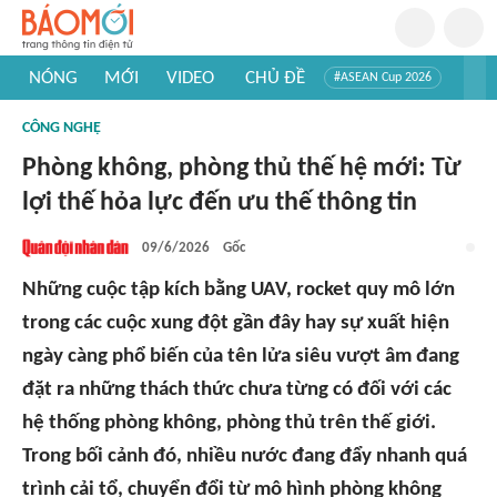
NÓNG
MỚI
VIDEO
CHỦ ĐỀ
#ASEAN Cup 2026
#Trí tuệ nhân tạo
#Mỹ - Iran
#Khám phá Việt Nam
CÔNG NGHỆ
#Khám phá thế giới
Phòng không, phòng thủ thế hệ mới: Từ
lợi thế hỏa lực đến ưu thế thông tin
09/6/2026
Gốc
Những cuộc tập kích bằng UAV, rocket quy mô lớn
trong các cuộc xung đột gần đây hay sự xuất hiện
ngày càng phổ biến của tên lửa siêu vượt âm đang
đặt ra những thách thức chưa từng có đối với các
hệ thống phòng không, phòng thủ trên thế giới.
Trong bối cảnh đó, nhiều nước đang đẩy nhanh quá
trình cải tổ, chuyển đổi từ mô hình phòng không