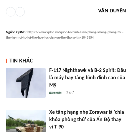
VĂN DUYÊN
Nguồn
QĐND
:
https://www.qdnd.vn/quoc-te/binh-luan/phong-khong-phong-thu-
the-he-moi-tu-loi-the-hoa-luc-den-uu-the-thong-tin-1043354
TIN KHÁC
F-117 Nighthawk và B-2 Spirit: Đâu
là máy bay tàng hình đỉnh cao của
Mỹ
2 giờ
Xe tăng hạng nhẹ Zorawar là 'chìa
khóa phòng thủ' của Ấn Độ thay
vì T-90