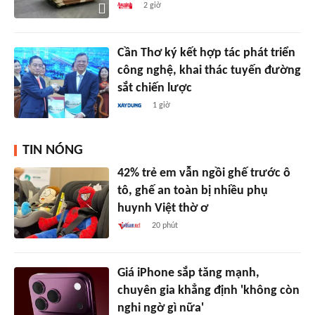
2 giờ
Cần Thơ ký kết hợp tác phát triển
công nghệ, khai thác tuyến đường
sắt chiến lược
1 giờ
TIN NÓNG
42% trẻ em vẫn ngồi ghế trước ô
tô, ghế an toàn bị nhiều phụ
huynh Việt thờ ơ
20 phút
Giá iPhone sắp tăng mạnh,
chuyên gia khẳng định 'không còn
nghi ngờ gì nữa'