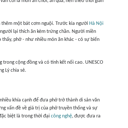
vẫn coi là món ăn chơi, ăn quà, nên theo thời gian
in thêm một bát cơm nguội. Trước kia người
Hà Nội
 người lại thích ăn kèm trứng chần. Người miền
o thấy, phở - như nhiều món ăn khác - có sự biến
êng trong cộng đồng và có tính kết nối cao. UNESCO
g Lý chia sẻ.
 nhiều khía cạnh để đưa phở trở thành di sản văn
ững vấn đề về giá trị của phở truyền thống và sự
ặc biệt là trong thời đại
công nghệ
, được đưa ra