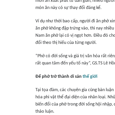
món ăn xuất phát từ dân gian, nhiều người 
món ăn này có sự thay đổi đáng kể.
Ví dụ như thời bao cấp, người đi ăn phở x
ăn phở không đập trứng vào, thì nay nhiều
Nam ăn phở lại có vị ngọt hơn. Điều đó ch
đổi theo thị hiếu của từng người.
“Phở có đời sống và giá trị văn hóa rất ri
rất quan tâm đến yếu tố này”, GS.TS Lê Hồn
Để phở trở thành di sản
thế giới
Tại tọa đàm, các chuyên gia cũng bàn luận
hóa phi vật thể đại diện của nhân loại. Nh
biến đổi của phở trong đời sống hội nhập, đ
thảo luận.