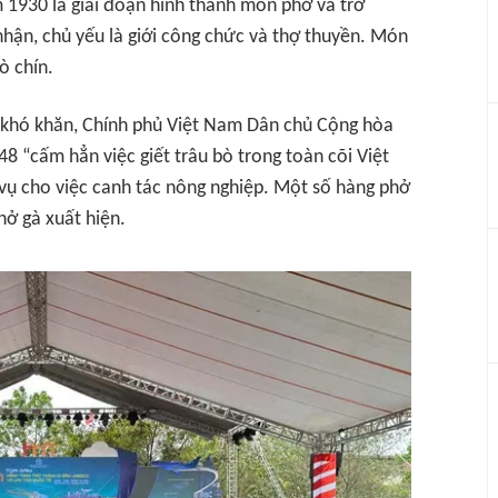
m 1930 là giai đoạn hình thành món phở và trở
hận, chủ yếu là giới công chức và thợ thuyền. Món
ò chín.
ất khó khăn, Chính phủ Việt Nam Dân chủ Cộng hòa
8 “cấm hẳn việc giết trâu bò trong toàn cõi Việt
ụ cho việc canh tác nông nghiệp. Một số hàng phở
phở gà xuất hiện.