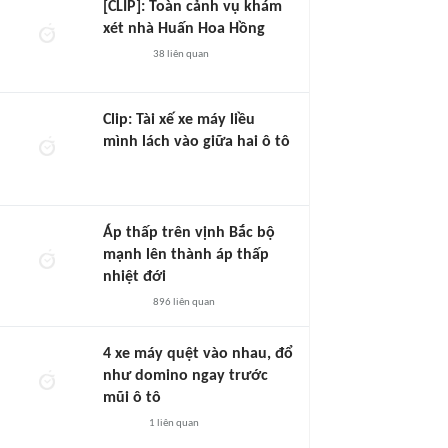
[CLIP]: Toàn cảnh vụ khám
xét nhà Huấn Hoa Hồng
38
liên quan
Clip: Tài xế xe máy liều
mình lách vào giữa hai ô tô
Áp thấp trên vịnh Bắc bộ
mạnh lên thành áp thấp
nhiệt đới
896
liên quan
4 xe máy quệt vào nhau, đổ
như domino ngay trước
mũi ô tô
1
liên quan