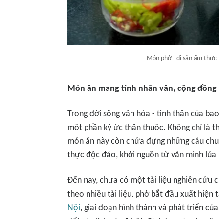
Món phở - di sản ẩm thực
Món ăn mang tính nhân văn, cộng đồng
Trong đời sống văn hóa - tinh thần của ba
một phần ký ức thân thuộc. Không chỉ là
món ăn này còn chứa đựng những câu chuyệ
thực độc đáo, khởi nguồn từ văn minh lúa
Đến nay, chưa có một tài liệu nghiên cứu 
theo nhiều tài liệu, phở bắt đầu xuất hiện
Nội
, giai đoạn hình thành và phát triển c