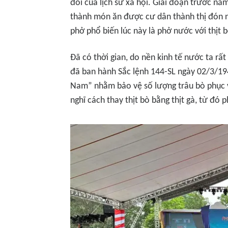
đổi của lịch sử xã hội. Giai đoạn trước nă
thành món ăn được cư dân thành thị đón n
phở phổ biến lúc này là phở nước với thịt b
Đã có thời gian, do nền kinh tế nước ta r
đã ban hành Sắc lệnh 144-SL ngày 02/3/194
Nam” nhằm bảo vệ số lượng trâu bò phục v
nghĩ cách thay thịt bò bằng thịt gà, từ đó 