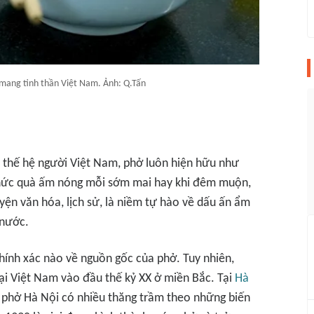
 mang tinh thần Việt Nam. Ảnh: Q.Tấn
o thế hệ người Việt Nam, phở luôn hiện hữu như
 thức quà ấm nóng mỗi sớm mai hay khi đêm muộn,
n văn hóa, lịch sử, là niềm tự hào về dấu ấn ẩm
 nước.
chính xác nào về nguồn gốc của phở. Tuy nhiên,
 tại Việt Nam vào đầu thế kỷ XX ở miền Bắc. Tại
Hà
ủa phở Hà Nội có nhiều thăng trầm theo những biến