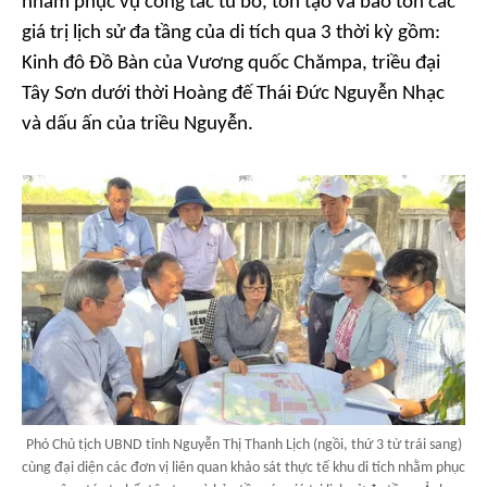
nhằm phục vụ công tác tu bổ, tôn tạo và bảo tồn các
giá trị lịch sử đa tầng của di tích qua 3 thời kỳ gồm:
Kinh đô Đồ Bàn của Vương quốc Chămpa, triều đại
Tây Sơn dưới thời Hoàng đế Thái Đức Nguyễn Nhạc
và dấu ấn của triều Nguyễn.
Phó Chủ tịch UBND tỉnh Nguyễn Thị Thanh Lịch (ngồi, thứ 3 từ trái sang)
cùng đại diện các đơn vị liên quan khảo sát thực tế khu di tích nhằm phục