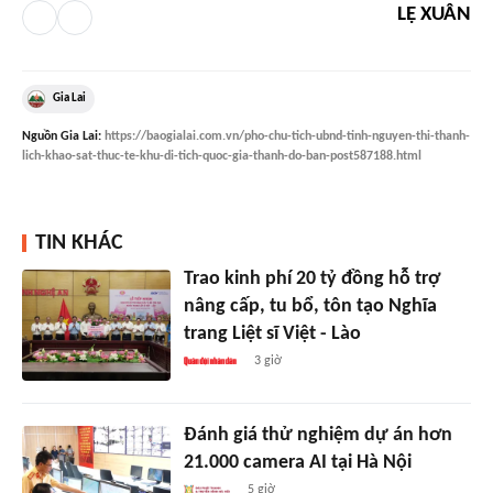
LỆ XUÂN
Gia Lai
Nguồn
Gia Lai
:
https://baogialai.com.vn/pho-chu-tich-ubnd-tinh-nguyen-thi-thanh-
lich-khao-sat-thuc-te-khu-di-tich-quoc-gia-thanh-do-ban-post587188.html
TIN KHÁC
Trao kinh phí 20 tỷ đồng hỗ trợ
nâng cấp, tu bổ, tôn tạo Nghĩa
trang Liệt sĩ Việt - Lào
3 giờ
Đánh giá thử nghiệm dự án hơn
21.000 camera AI tại Hà Nội
5 giờ