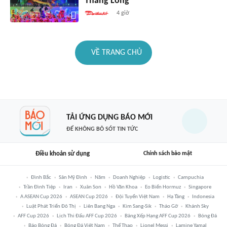
Thăng Long
4 giờ
VỀ TRANG CHỦ
TẢI ỨNG DỤNG BÁO MỚI
ĐỂ KHÔNG BỎ SÓT TIN TỨC
Điều khoản sử dụng
Chính sách bảo mật
Đình Bắc
Sân Mỹ Đình
Năm
Doanh Nghiệp
Logistic
Campuchia
Trần Đình Tiệp
Iran
Xuân Son
Hồ Văn Khoa
Eo Biển Hormuz
Singapore
A ASEAN Cup 2026
ASEAN Cup 2026
Đội Tuyển Việt Nam
Hạ Tầng
Indonesia
Luật Phát Triển Đô Thị
Liên Bang Nga
Kim Sang-Sik
Tháo Gỡ
Khánh Sky
AFF Cup 2026
Lịch Thi Đấu AFF Cup 2026
Bảng Xếp Hạng AFF Cup 2026
Bóng Đá
Báo Bóng Đá
Bóng Đá Việt Nam
Thể Thao
Lionel Messi
Lamine Yamal