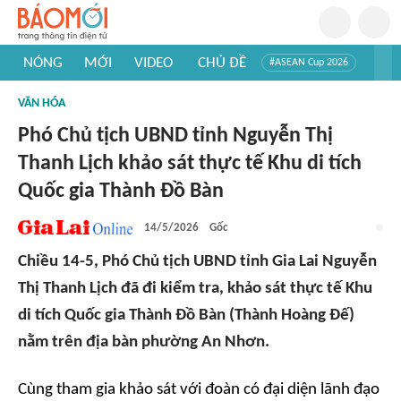
NÓNG
MỚI
VIDEO
CHỦ ĐỀ
#ASEAN Cup 2026
#Trí tuệ nhân tạo
#Mỹ - Iran
#Khám phá Việt Nam
VĂN HÓA
#Khám phá thế giới
Phó Chủ tịch UBND tỉnh Nguyễn Thị
Thanh Lịch khảo sát thực tế Khu di tích
Quốc gia Thành Đồ Bàn
14/5/2026
Gốc
Chiều 14-5, Phó Chủ tịch UBND tỉnh Gia Lai Nguyễn
Thị Thanh Lịch đã đi kiểm tra, khảo sát thực tế Khu
di tích Quốc gia Thành Đồ Bàn (Thành Hoàng Đế)
nằm trên địa bàn phường An Nhơn.
Cùng tham gia khảo sát với đoàn có đại diện lãnh đạo