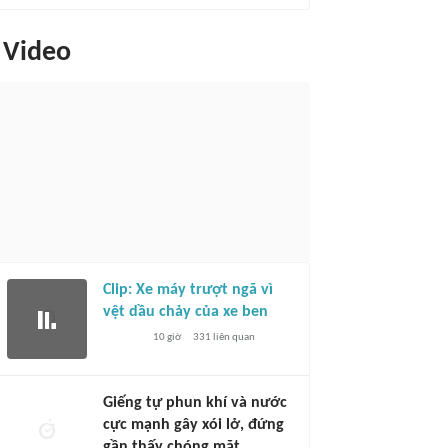
Video
Clip: Xe máy trượt ngã vì
vệt dầu chảy của xe ben
10 giờ
331
liên quan
Giếng tự phun khí và nước
cực mạnh gây xói lở, đứng
gần thấy chóng mặt