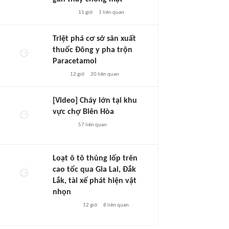
11 giờ
1
liên quan
Triệt phá cơ sở sản xuất
thuốc Đông y pha trộn
Paracetamol
12 giờ
20
liên quan
[Video] Cháy lớn tại khu
vực chợ Biên Hòa
57
liên quan
Loạt ô tô thủng lốp trên
cao tốc qua Gia Lai, Đắk
Lắk, tài xế phát hiện vật
nhọn
12 giờ
8
liên quan