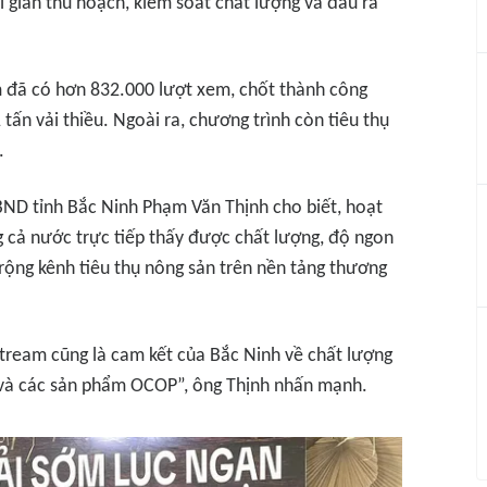
i gian thu hoạch, kiểm soát chất lượng và đầu ra
m đã có hơn 832.000 lượt xem, chốt thành công
tấn vải thiều. Ngoài ra, chương trình còn tiêu thụ
.
UBND tỉnh Bắc Ninh Phạm Văn Thịnh cho biết, hoạt
 cả nước trực tiếp thấy được chất lượng, độ ngon
 rộng kênh tiêu thụ nông sản trên nền tảng thương
estream cũng là cam kết của Bắc Ninh về chất lượng
u và các sản phẩm OCOP”,
ông Thịnh nhấn mạnh.