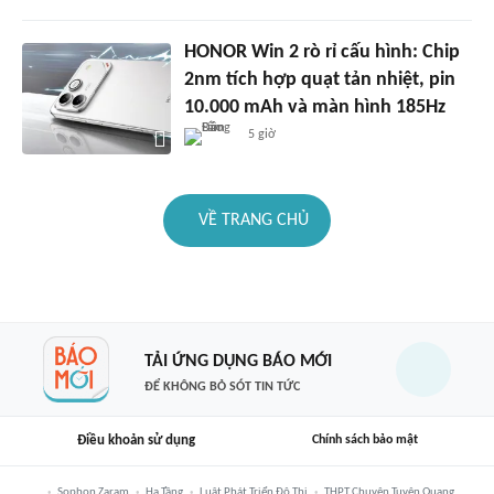
HONOR Win 2 rò rỉ cấu hình: Chip
2nm tích hợp quạt tản nhiệt, pin
10.000 mAh và màn hình 185Hz
5 giờ
VỀ TRANG CHỦ
TẢI ỨNG DỤNG BÁO MỚI
ĐỂ KHÔNG BỎ SÓT TIN TỨC
Điều khoản sử dụng
Chính sách bảo mật
Sophon Zaram
Hạ Tầng
Luật Phát Triển Đô Thị
THPT Chuyên Tuyên Quang