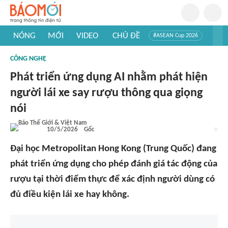
NÓNG
MỚI
VIDEO
CHỦ ĐỀ
#ASEAN Cup 2026
#Trí tuệ nhân tạo
#Mỹ - Iran
#Khám phá Việt Nam
CÔNG NGHỆ
#Khám phá thế giới
Phát triển ứng dụng AI nhằm phát hiện
người lái xe say rượu thông qua giọng
nói
10/5/2026
Gốc
Đại học Metropolitan Hong Kong (Trung Quốc) đang
phát triển ứng dụng cho phép đánh giá tác động của
rượu tại thời điểm thực để xác định người dùng có
đủ điều kiện lái xe hay không.