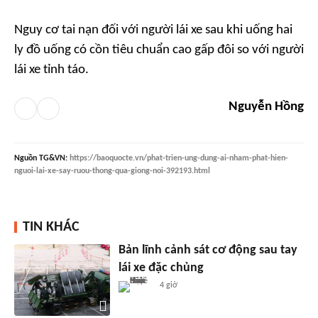
Nguy cơ tai nạn đối với người lái xe sau khi uống hai
ly đồ uống có cồn tiêu chuẩn cao gấp đôi so với người
lái xe tỉnh táo.
Nguyễn Hồng
Nguồn
TG&VN
:
https://baoquocte.vn/phat-trien-ung-dung-ai-nham-phat-hien-
nguoi-lai-xe-say-ruou-thong-qua-giong-noi-392193.html
TIN KHÁC
Bản lĩnh cảnh sát cơ động sau tay
lái xe đặc chủng
4 giờ