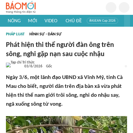
NÓNG
MỚI
VIDEO
CHỦ ĐỀ
#ASEAN Cup 2026
#Trí tuệ nhân tạo
#Mỹ - Iran
#Khám phá Việt Nam
PHÁP LUẬT
HÌNH SỰ - DÂN SỰ
#Khám phá thế giới
Phát hiện thi thể người đàn ông trên
sông, nghi gặp nạn sau cuộc nhậu
03/6/2026
Gốc
Ngày 3/6, một lãnh đạo UBND xã Vĩnh Mỹ, tỉnh Cà
Mau cho biết, người dân trên địa bàn xã vừa phát
hiện thi thể nam giới trôi sông, nghi do nhậu say,
ngã xuống sông tử vong.