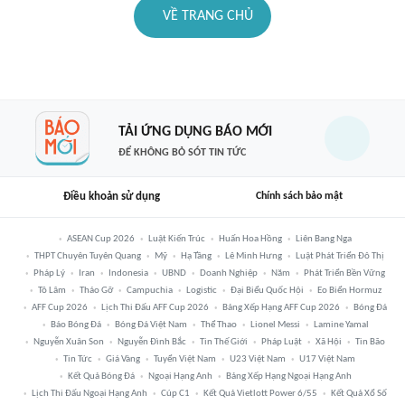
VỀ TRANG CHỦ
TẢI ỨNG DỤNG BÁO MỚI
ĐỂ KHÔNG BỎ SÓT TIN TỨC
Điều khoản sử dụng
Chính sách bảo mật
ASEAN Cup 2026
Luật Kiến Trúc
Huấn Hoa Hồng
Liên Bang Nga
THPT Chuyên Tuyên Quang
Mỹ
Hạ Tầng
Lê Minh Hưng
Luật Phát Triển Đô Thị
Pháp Lý
Iran
Indonesia
UBND
Doanh Nghiệp
Năm
Phát Triển Bền Vững
Tô Lâm
Tháo Gỡ
Campuchia
Logistic
Đại Biểu Quốc Hội
Eo Biển Hormuz
AFF Cup 2026
Lịch Thi Đấu AFF Cup 2026
Bảng Xếp Hạng AFF Cup 2026
Bóng Đá
Báo Bóng Đá
Bóng Đá Việt Nam
Thể Thao
Lionel Messi
Lamine Yamal
Nguyễn Xuân Son
Nguyễn Đình Bắc
Tin Thế Giới
Pháp Luật
Xã Hội
Tin Bão
Tin Tức
Giá Vàng
Tuyển Việt Nam
U23 Việt Nam
U17 Việt Nam
Kết Quả Bóng Đá
Ngoại Hạng Anh
Bảng Xếp Hạng Ngoại Hạng Anh
Lịch Thi Đấu Ngoại Hạng Anh
Cúp C1
Kết Quả Vietlott Power 6/55
Kết Quả Xổ Số