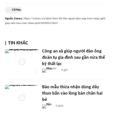
Cà Mau
Nguồn
Znews
:
https://znews.vn/phat-hien-thi-the-nguoi-dan-ong-tren-song-nghi-
gap-nan-sau-cuoc-nhau-post1656652.html
TIN KHÁC
Công an xã giúp người đàn ông
đoàn tụ gia đình sau gần nửa thế
kỷ thất lạc
4 giờ
Bảo mẫu thừa nhận dùng dây
thun bắn vào lòng bàn chân hai
bé
4 phút