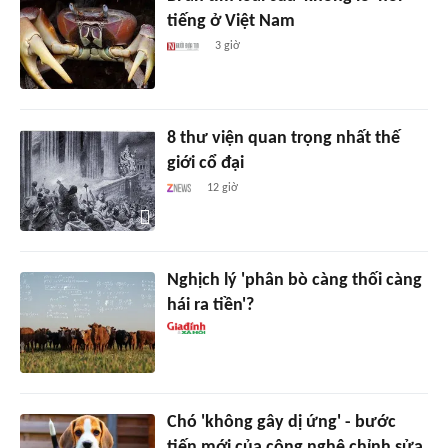
tiếng ở Việt Nam
3 giờ
8 thư viện quan trọng nhất thế
giới cổ đại
12 giờ
Nghịch lý 'phân bò càng thối càng
hái ra tiền'?
Chó 'không gây dị ứng' - bước
tiến mới của công nghệ chỉnh sửa