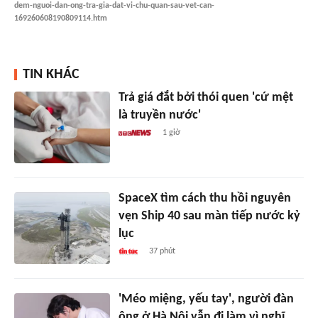
dem-nguoi-dan-ong-tra-gia-dat-vi-chu-quan-sau-vet-can-
169260608190809114.htm
TIN KHÁC
Trả giá đắt bởi thói quen 'cứ mệt
là truyền nước'
1 giờ
SpaceX tìm cách thu hồi nguyên
vẹn Ship 40 sau màn tiếp nước kỷ
lục
37 phút
'Méo miệng, yếu tay', người đàn
ông ở Hà Nội vẫn đi làm vì nghĩ