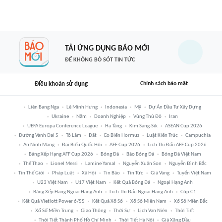
TẢI ỨNG DỤNG BÁO MỚI
ĐỂ KHÔNG BỎ SÓT TIN TỨC
Điều khoản sử dụng
Chính sách bảo mật
Liên Bang Nga
Lê Minh Hưng
Indonesia
Mỹ
Dự Án Đầu Tư Xây Dựng
Ukraine
Năm
Doanh Nghiệp
Vùng Thủ Đô
Iran
UEFA Europa Conference League
Hạ Tầng
Kim Sang-Sik
ASEAN Cup 2026
Đường Vành Đai 5
Tô Lâm
Đất
Eo Biển Hormuz
Luật Kiến Trúc
Campuchia
An Ninh Mạng
Đại Biểu Quốc Hội
AFF Cup 2026
Lịch Thi Đấu AFF Cup 2026
Bảng Xếp Hạng AFF Cup 2026
Bóng Đá
Báo Bóng Đá
Bóng Đá Việt Nam
Thể Thao
Lionel Messi
Lamine Yamal
Nguyễn Xuân Son
Nguyễn Đình Bắc
Tin Thế Giới
Pháp Luật
Xã Hội
Tin Bão
Tin Tức
Giá Vàng
Tuyển Việt Nam
U23 Việt Nam
U17 Việt Nam
Kết Quả Bóng Đá
Ngoại Hạng Anh
Bảng Xếp Hạng Ngoại Hạng Anh
Lịch Thi Đấu Ngoại Hạng Anh
Cúp C1
Kết Quả Vietlott Power 6/55
Kết Quả Xổ Số
Xổ Số Miền Nam
Xổ Số Miền Bắc
Xổ Số Miền Trung
Giao Thông
Thời Sự
Lịch Vạn Niên
Thời Tiết
Thời Tiết Thành Phố Hồ Chí Minh
Thời Tiết Hà Nội
Giá Xăng Dầu