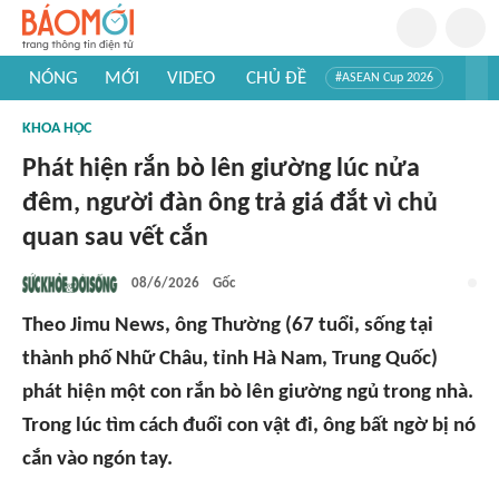
NÓNG
MỚI
VIDEO
CHỦ ĐỀ
#ASEAN Cup 2026
#Trí tuệ nhân tạo
#Mỹ - Iran
#Khám phá Việt Nam
KHOA HỌC
#Khám phá thế giới
Phát hiện rắn bò lên giường lúc nửa
đêm, người đàn ông trả giá đắt vì chủ
quan sau vết cắn
08/6/2026
Gốc
Theo Jimu News, ông Thường (67 tuổi, sống tại
thành phố Nhữ Châu, tỉnh Hà Nam, Trung Quốc)
phát hiện một con rắn bò lên giường ngủ trong nhà.
Trong lúc tìm cách đuổi con vật đi, ông bất ngờ bị nó
cắn vào ngón tay.