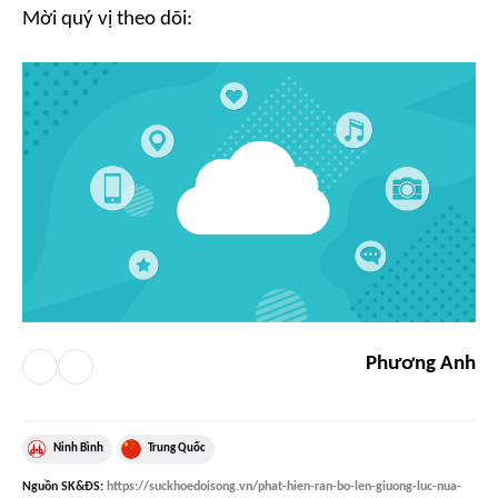
Mời quý vị theo dõi:
Phương Anh
Ninh Bình
Trung Quốc
Nguồn
SK&ĐS
:
https://suckhoedoisong.vn/phat-hien-ran-bo-len-giuong-luc-nua-