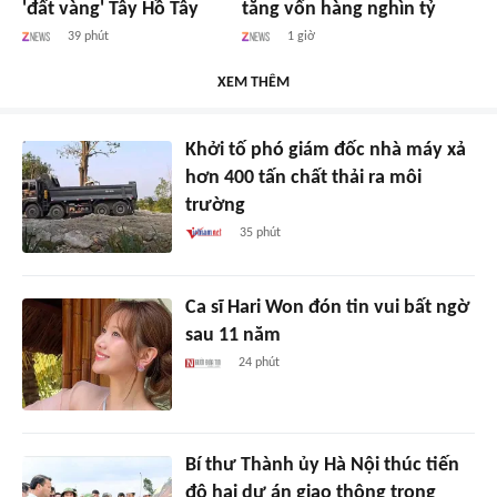
'đất vàng' Tây Hồ Tây
tăng vốn hàng nghìn tỷ
39 phút
1 giờ
XEM THÊM
Khởi tố phó giám đốc nhà máy xả
hơn 400 tấn chất thải ra môi
trường
35 phút
Ca sĩ Hari Won đón tin vui bất ngờ
sau 11 năm
24 phút
Bí thư Thành ủy Hà Nội thúc tiến
độ hai dự án giao thông trọng