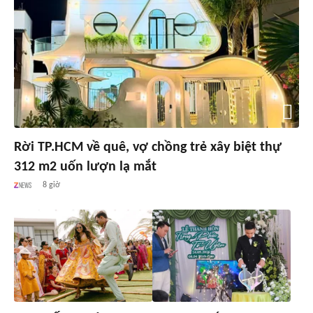
Rời TP.HCM về quê, vợ chồng trẻ xây biệt thự
312 m2 uốn lượn lạ mắt
8 giờ