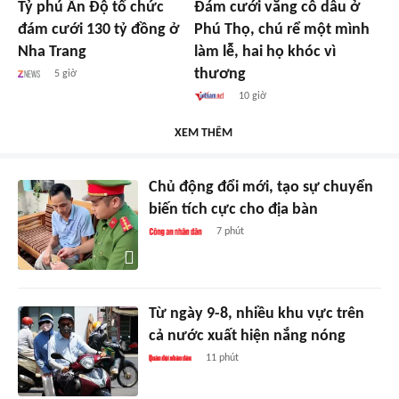
Tỷ phú Ấn Độ tổ chức
Đám cưới vắng cô dâu ở
đám cưới 130 tỷ đồng ở
Phú Thọ, chú rể một mình
Nha Trang
làm lễ, hai họ khóc vì
thương
5 giờ
10 giờ
XEM THÊM
Chủ động đổi mới, tạo sự chuyển
biến tích cực cho địa bàn
7 phút
Từ ngày 9-8, nhiều khu vực trên
cả nước xuất hiện nắng nóng
11 phút