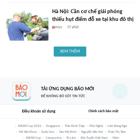
Hà Nội: Cần cơ chế giải phóng
thiếu hụt điểm đỗ xe tại khu đô thị
37 phút
XEM THÊM
TẢI ỨNG DỤNG BÁO MỚI
ĐỂ KHÔNG BỎ SÓT TIN TỨC
Điều khoản sử dụng
Chính sách bảo mật
ASEAN Cup 2026
Singapore
Trần Đình Tiệp
Mũi Nghê
Liên Bang Nga
Hồ Văn Khoa
Xuân Son
Sân Mỹ Đình
Nguyễn Văn Hợi
Triệu Thị Tâm
ASEAN Cup
Campuchia
Tô Lâm
Đội Tuyển Việt Nam
Năm