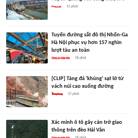
15 phút
Tuyến đường sắt đô thị Nhổn-Ga
Hà Nội phục vụ hơn 157 nghìn
lượt tàu an toàn
18 phút
[CLIP] Tảng đá 'khủng' sạt lở từ
vách núi cao xuống đường
37 phút
Xác minh ô tô gây cản trở giao
thông trên đèo Hải Vân
18 phút