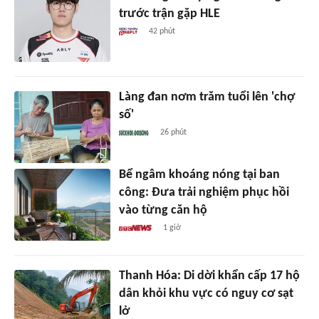
trước trận gặp HLE
42 phút
Làng đan nơm trăm tuổi lên 'chợ
số'
26 phút
Bể ngâm khoáng nóng tại ban
công: Đưa trải nghiệm phục hồi
vào từng căn hộ
1 giờ
Thanh Hóa: Di dời khẩn cấp 17 hộ
dân khỏi khu vực có nguy cơ sạt
lở