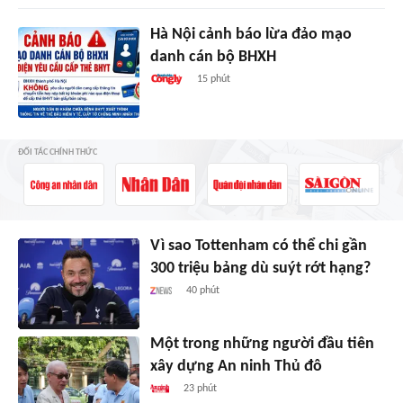
Hà Nội cảnh báo lừa đảo mạo
danh cán bộ BHXH
15 phút
ĐỐI TÁC CHÍNH THỨC
Vì sao Tottenham có thể chi gần
300 triệu bảng dù suýt rớt hạng?
40 phút
Một trong những người đầu tiên
xây dựng An ninh Thủ đô
23 phút