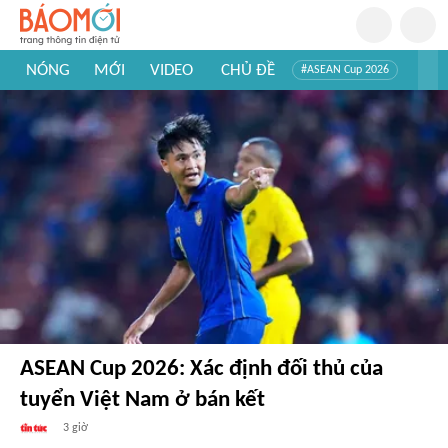
NÓNG
MỚI
VIDEO
CHỦ ĐỀ
#ASEAN Cup 2026
#Trí tuệ nhân tạo
#Mỹ - Iran
#Khám phá Việt Nam
#Khám phá thế giới
ASEAN Cup 2026: Xác định đối thủ của
tuyển Việt Nam ở bán kết
3 giờ