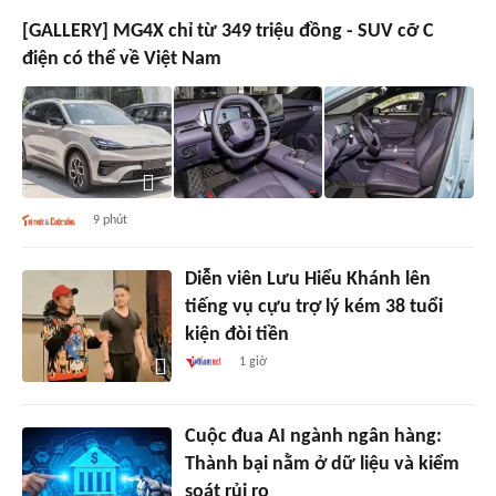
[GALLERY] MG4X chỉ từ 349 triệu đồng - SUV cỡ C
điện có thể về Việt Nam
9 phút
Diễn viên Lưu Hiểu Khánh lên
tiếng vụ cựu trợ lý kém 38 tuổi
kiện đòi tiền
1 giờ
Cuộc đua AI ngành ngân hàng:
Thành bại nằm ở dữ liệu và kiểm
soát rủi ro