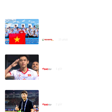
ASEAN CUP 2026
Vận động viên Thái Nguyên góp 5
huy chương cho Đội tuyển Việt
Nam
25 phút
Tiền đạo Đình Bắc ghi bàn nhiều
hơn ba cầu thủ nhập tịch cộng lại
1 giờ
HLV Kim Sang Sik không phá nổi
kỷ lục của ông Park
2 giờ