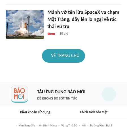
Mảnh vỡ tên lửa SpaceX va chạm
Mặt Trăng, dấy lên lo ngại về rác
thải vũ trụ
10 giờ
VỀ TRANG CHỦ
TẢI ỨNG DỤNG BÁO MỚI
ĐỂ KHÔNG BỎ SÓT TIN TỨC
Điều khoản sử dụng
Chính sách bảo mật
Kim Sang-Sik
An Ninh Mạng
Vùng Thủ Đô
Mỹ
Đường Vành Đai 5