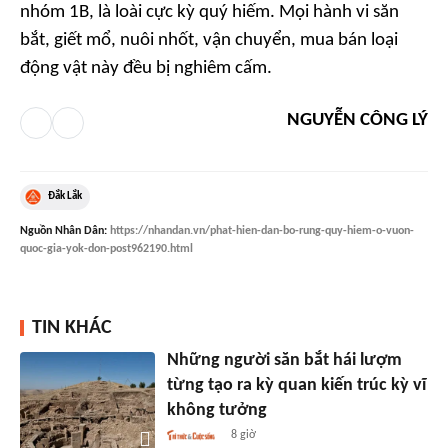
nhóm 1B, là loài cực kỳ quý hiếm. Mọi hành vi săn
bắt, giết mổ, nuôi nhốt, vận chuyển, mua bán loại
động vật này đều bị nghiêm cấm.
NGUYỄN CÔNG LÝ
Đắk Lắk
Nguồn
Nhân Dân
:
https://nhandan.vn/phat-hien-dan-bo-rung-quy-hiem-o-vuon-
quoc-gia-yok-don-post962190.html
TIN KHÁC
Những người săn bắt hái lượm
từng tạo ra kỳ quan kiến trúc kỳ vĩ
không tưởng
8 giờ