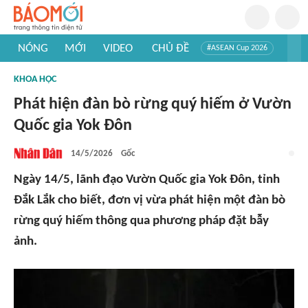
NÓNG
MỚI
VIDEO
CHỦ ĐỀ
#ASEAN Cup 2026
#Trí tuệ nhân tạo
#Mỹ - Iran
#Khám phá Việt Nam
KHOA HỌC
#Khám phá thế giới
Phát hiện đàn bò rừng quý hiếm ở Vườn
Quốc gia Yok Đôn
14/5/2026
Gốc
Ngày 14/5, lãnh đạo Vườn Quốc gia Yok Đôn, tỉnh
Đắk Lắk cho biết, đơn vị vừa phát hiện một đàn bò
rừng quý hiếm thông qua phương pháp đặt bẫy
ảnh.