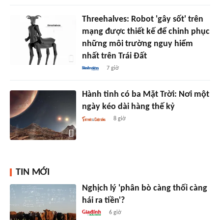
Threehalves: Robot 'gây sốt' trên
mạng được thiết kế để chinh phục
những môi trường nguy hiểm
nhất trên Trái Đất
7 giờ
Hành tinh có ba Mặt Trời: Nơi một
ngày kéo dài hàng thế kỷ
8 giờ
TIN MỚI
Nghịch lý 'phân bò càng thối càng
hái ra tiền'?
6 giờ