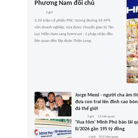
Phương Nam đổi chủ
2 giờ
5,34 triệu cổ phiếu PNC, tương đương 49,49%
vốn doanh nghiệp, vừa được chuyển giao từ Tân
Lực Miền Nam sang Evertrust - 2 pháp nhân đều
liên quan đến Tập đoàn Thiên Long.
Jorge Messi - người cha âm t
đưa con trai lên đỉnh cao bón
đá thế giới
3 giờ
12
liên quan
'Vua tôm' Minh Phú báo lãi q
II/2026 gần 195 tỷ đồng
4 giờ
819
liên quan