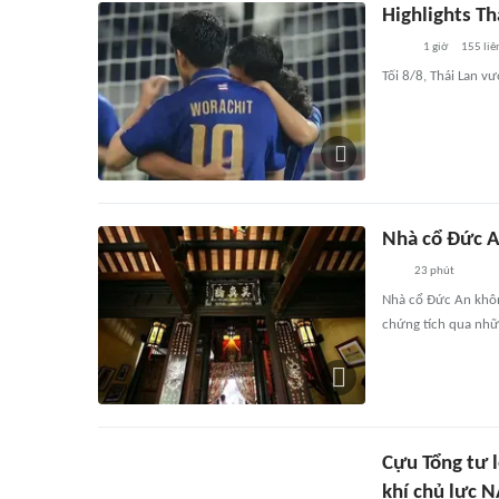
Highlights T
1 giờ
155
liê
Tối 8/8, Thái Lan v
Nhà cổ Đức An
23 phút
Nhà cổ Đức An không
chứng tích qua nhữ
Cựu Tổng tư l
khí chủ lực 