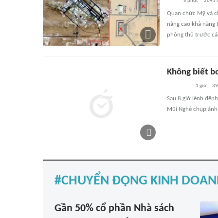
5 phút
2641
l
Quan chức Mỹ và ch
nâng cao khả năng t
phòng thủ trước cá
Không biết bơ
1 giờ
39
Sau 8 giờ lênh đênh
Mũi Nghê chụp ảnh 
CHUYỂN ĐỘNG KINH DOAN
Gần 50% cổ phần Nhà sách