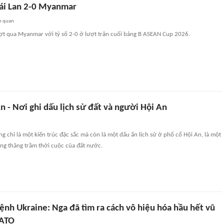
hái Lan 2-0 Myanmar
n quan
ượt qua Myanmar với tỷ số 2-0 ở lượt trận cuối bảng B ASEAN Cup 2026.
 - Nơi ghi dấu lịch sử đất và người Hội An
 chỉ là một kiến trúc đặc sắc mà còn là một dấu ấn lịch sử ở phố cổ Hội An, là một
ng thăng trầm thời cuộc của đất nước.
ệnh Ukraine: Nga đã tìm ra cách vô hiệu hóa hầu hết vũ
NATO