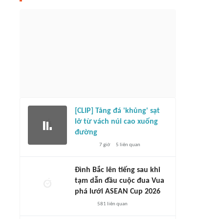
uyển Việt Nam đối đầu Malaysia tại
195 võ sĩ trẻ tranh tài tại Giải vô địch
ết ASEAN Cup 2026
MMA quốc gia 2026
32 phút
67
liên quan
40 phút
1
liên quan
[CLIP] Tảng đá 'khủng' sạt
lở từ vách núi cao xuống
đường
7 giờ
5
liên quan
Đình Bắc lên tiếng sau khi
tạm dẫn đầu cuộc đua Vua
phá lưới ASEAN Cup 2026
581
liên quan