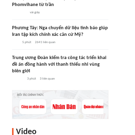
Phomvihane từ trần
vài giây
Phương Tây: Nga chuyển dữ liệu tình báo giúp
Iran tập kích chính xác căn cứ Mỹ?
5 phút
2641
liên quan
Trung ương Đoàn kiểm tra công tác triển khai
đề án đồng hành với thanh thiếu nhi vùng
biên giới
3 phút
3
liên quan
ĐỐI TÁC CHÍNH THỨC
Video