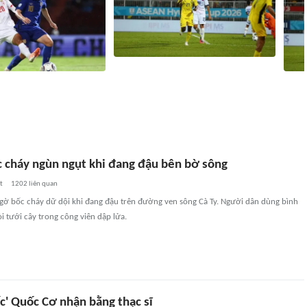
AFF Cup 2026: Thắng tối thiểu
: Đánh bại Myanmar, Thái
Philippines, Malaysia hẹn Việt Nam ở
Đội t
 Singapore ở bán kết
bán kết
bán k
t
406
liên quan
26 phút
406
liên quan
c cháy ngùn ngụt khi đang đậu bên bờ sông
t
1202
liên quan
ngờ bốc cháy dữ dội khi đang đậu trên đường ven sông Cà Ty. Người dân dùng bình
i tưới cây trong công viên dập lửa.
c' Quốc Cơ nhận bằng thạc sĩ