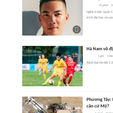
25 phút
3
Nghệ sĩ xiếc Quốc 
trình đại học và ca
Hà Nam vô đị
1 giờ
1
liê
Đánh bại Hà Nội 1-0
Phương Tây: N
căn cứ Mỹ?