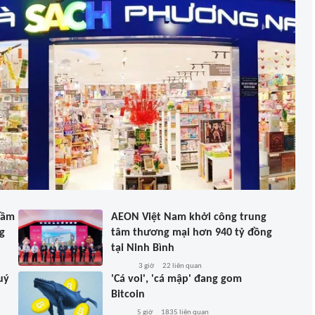
hầm
AEON Việt Nam khởi công trung
g
tâm thương mại hơn 940 tỷ đồng
tại Ninh Bình
3 giờ
22
liên quan
uý
'Cá voi', 'cá mập' đang gom
Bitcoin
5 giờ
1835
liên quan