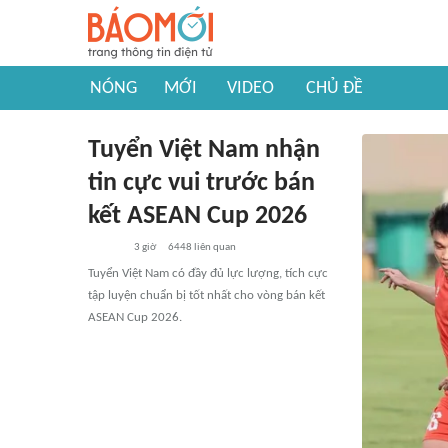
NÓNG
MỚI
VIDEO
CHỦ ĐỀ
Tuyển Việt Nam nhận
tin cực vui trước bán
kết ASEAN Cup 2026
3 giờ
6448
liên quan
Tuyển Việt Nam có đầy đủ lực lượng, tích cực
tập luyện chuẩn bị tốt nhất cho vòng bán kết
ASEAN Cup 2026.