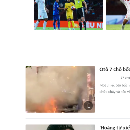
Tuyển Thái Lan bị tố được trọng tài
AFF Cup 2026
thiên vị để loại Myanmar
Lan đại chiến
14 phút
406
liên quan
26 phú
Ôtô 7 chỗ bố
37 phú
Một chiếc ôtô bất 
chữa cháy và kéo vò
'Hoàng tử xiế