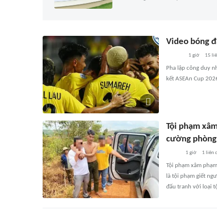
Video bóng đá
1 giờ
15
li
Pha lập công duy nh
kết ASEAn Cup 202
Tội phạm xâm
cường phòng
1 giờ
1
liên 
Tội phạm xâm phạm n
là tội phạm giết ng
đấu tranh với loại t