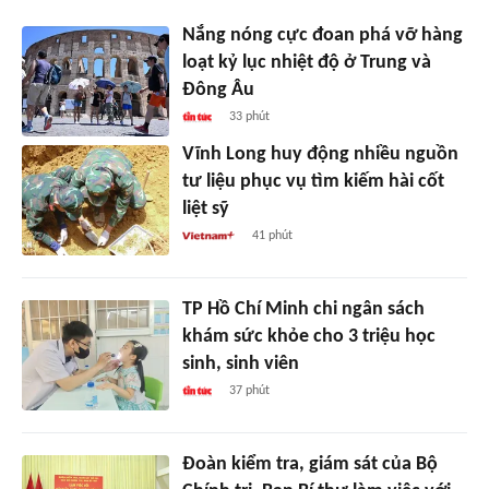
Nắng nóng cực đoan phá vỡ hàng
loạt kỷ lục nhiệt độ ở Trung và
Đông Âu
33 phút
Vĩnh Long huy động nhiều nguồn
tư liệu phục vụ tìm kiếm hài cốt
liệt sỹ
41 phút
TP Hồ Chí Minh chi ngân sách
khám sức khỏe cho 3 triệu học
sinh, sinh viên
37 phút
Đoàn kiểm tra, giám sát của Bộ