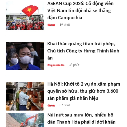
ASEAN Cup 2026: Cổ động viên
Việt Nam tin đội nhà sẽ thắng
đậm Campuchia
19 phút
Khai thác quặng titan trái phép,
Chủ tịch Công ty Hưng Thịnh lãnh
án
38 phút
Hà Nội: Khởi tố 2 vụ án xâm phạm
quyền sở hữu, thu giữ hơn 3.600
sản phẩm giả nhãn hiệu
37 phút
Núi nứt sau mưa lớn, nhiều hộ
dân Thanh Hóa phải di dời khẩn