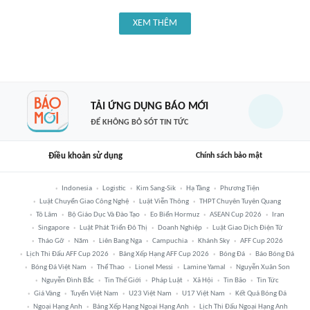
XEM THÊM
TẢI ỨNG DỤNG BÁO MỚI
ĐỂ KHÔNG BỎ SÓT TIN TỨC
Điều khoản sử dụng
Chính sách bảo mật
Indonesia
Logistic
Kim Sang-Sik
Hạ Tầng
Phương Tiện
Luật Chuyển Giao Công Nghệ
Luật Viễn Thông
THPT Chuyên Tuyên Quang
Tô Lâm
Bộ Giáo Dục Và Đào Tạo
Eo Biển Hormuz
ASEAN Cup 2026
Iran
Singapore
Luật Phát Triển Đô Thị
Doanh Nghiệp
Luật Giao Dịch Điện Tử
Tháo Gỡ
Năm
Liên Bang Nga
Campuchia
Khánh Sky
AFF Cup 2026
Lịch Thi Đấu AFF Cup 2026
Bảng Xếp Hạng AFF Cup 2026
Bóng Đá
Báo Bóng Đá
Bóng Đá Việt Nam
Thể Thao
Lionel Messi
Lamine Yamal
Nguyễn Xuân Son
Nguyễn Đình Bắc
Tin Thế Giới
Pháp Luật
Xã Hội
Tin Bão
Tin Tức
Giá Vàng
Tuyển Việt Nam
U23 Việt Nam
U17 Việt Nam
Kết Quả Bóng Đá
Ngoại Hạng Anh
Bảng Xếp Hạng Ngoại Hạng Anh
Lịch Thi Đấu Ngoại Hạng Anh