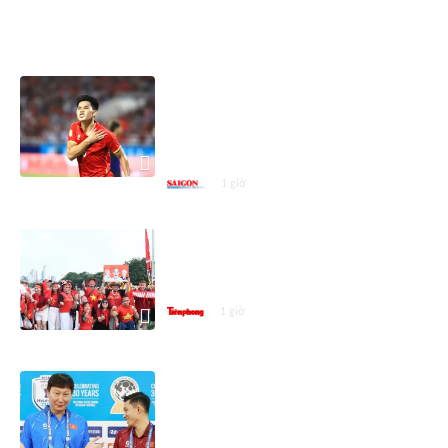
ASEAN CUP 2026
ASEAN Cup 2026, Việt Nam -
Campuchia 1-0: Đình Bắc 'nổ
súng', Việt Nam vượt lên dẫn
trước!
1 giờ
CĐV tiếp lửa tuyển Việt Nam đấu
Campuchia bằng tình yêu vô điều
kiện
1 giờ
Nhận định, dự đoán trận đấu Việt
Nam vs Campuchia: Chiến thắng
để chọn đường vào bán kết