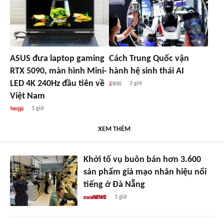
ASUS đưa laptop gaming
Cách Trung Quốc vận
RTX 5090, màn hình Mini-
hành hệ sinh thái AI
LED 4K 240Hz đầu tiên về
3 giờ
Việt Nam
1 giờ
XEM THÊM
Khởi tố vụ buôn bán hơn 3.600
sản phẩm giả mạo nhãn hiệu nổi
tiếng ở Đà Nẵng
1 giờ