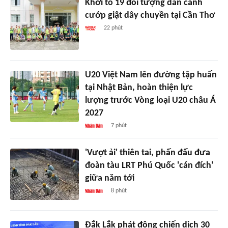
Khởi tố 19 đối tượng dàn cảnh
cướp giật dây chuyền tại Cần Thơ
22 phút
U20 Việt Nam lên đường tập huấn
tại Nhật Bản, hoàn thiện lực
lượng trước Vòng loại U20 châu Á
2027
7 phút
'Vượt ải' thiên tai, phấn đấu đưa
đoàn tàu LRT Phú Quốc 'cán đích'
giữa năm tới
8 phút
Đắk Lắk phát động chiến dịch 30