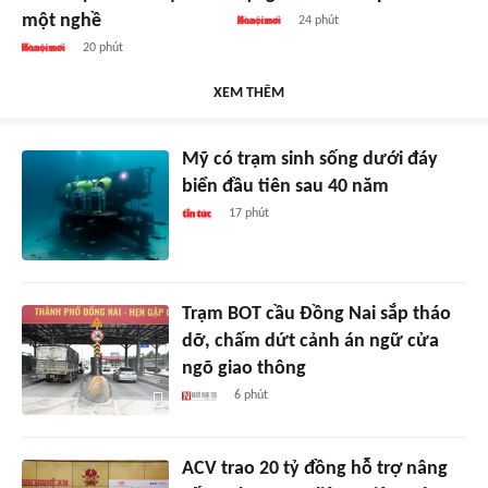
một nghề
24 phút
20 phút
XEM THÊM
Mỹ có trạm sinh sống dưới đáy
biển đầu tiên sau 40 năm
17 phút
Trạm BOT cầu Đồng Nai sắp tháo
dỡ, chấm dứt cảnh án ngữ cửa
ngõ giao thông
6 phút
ACV trao 20 tỷ đồng hỗ trợ nâng