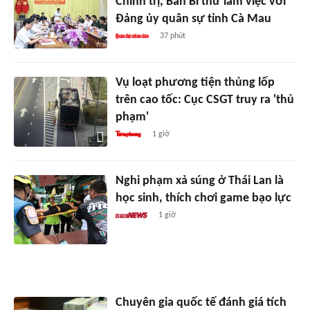
Chính trị, Ban Bí thư làm việc với
Đảng ủy quân sự tỉnh Cà Mau
37 phút
Vụ loạt phương tiện thủng lốp
trên cao tốc: Cục CSGT truy ra 'thủ
phạm'
1 giờ
Nghi phạm xả súng ở Thái Lan là
học sinh, thích chơi game bạo lực
1 giờ
Chuyên gia quốc tế đánh giá tích