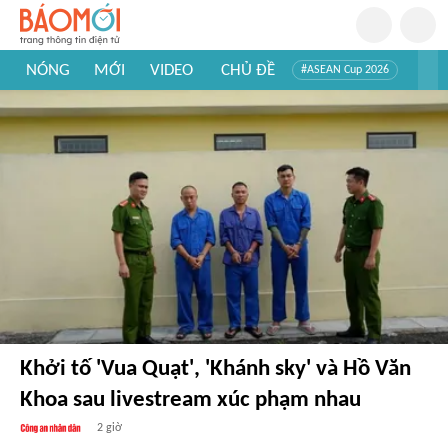
NÓNG
MỚI
VIDEO
CHỦ ĐỀ
#ASEAN Cup 2026
#Trí tuệ nhân tạo
#Mỹ - Iran
#Khám phá Việt Nam
#Khám phá thế giới
Khởi tố 'Vua Quạt', 'Khánh sky' và Hồ Văn
Khoa sau livestream xúc phạm nhau
2 giờ