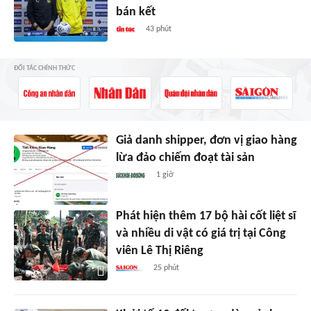
bán kết
43 phút
ĐỐI TÁC CHÍNH THỨC
Giả danh shipper, đơn vị giao hàng
lừa đảo chiếm đoạt tài sản
1 giờ
Phát hiện thêm 17 bộ hài cốt liệt sĩ
và nhiều di vật có giá trị tại Công
viên Lê Thị Riêng
25 phút