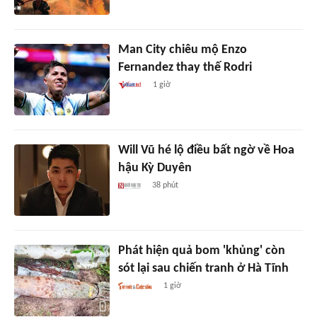
Man City chiêu mộ Enzo
Fernandez thay thế Rodri
1 giờ
Will Vũ hé lộ điều bất ngờ về Hoa
hậu Kỳ Duyên
38 phút
Phát hiện quả bom 'khủng' còn
sót lại sau chiến tranh ở Hà Tĩnh
1 giờ