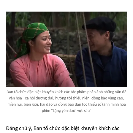
Ban tổ chức đặc biệt khuyến khích các tác phẩm phản ánh những vấn đề
văn hóa - xã hội đương đại, hướng tới thiếu niên, đồng bào vùng cao,
miền núi, biên giới, hải đảo và đồng bào dân tộc thiểu số (ảnh minh họa
phim "Lặng yên dưới vực sâu"
Đáng chú ý, Ban tổ chức đặc biệt khuyến khích các