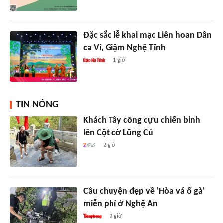
Đặc sắc lễ khai mạc Liên hoan Dân
ca Ví, Giặm Nghệ Tĩnh
1 giờ
TIN NÓNG
Khách Tây cõng cựu chiến binh
lên Cột cờ Lũng Cú
2 giờ
Câu chuyện đẹp về 'Hòa vá ổ gà'
miễn phí ở Nghệ An
3 giờ