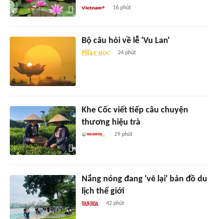
16 phút
Bộ câu hỏi về lễ 'Vu Lan'
24 phút
Khe Cốc viết tiếp câu chuyện
thương hiệu trà
29 phút
Nắng nóng đang 'vẽ lại' bản đồ du
lịch thế giới
42 phút