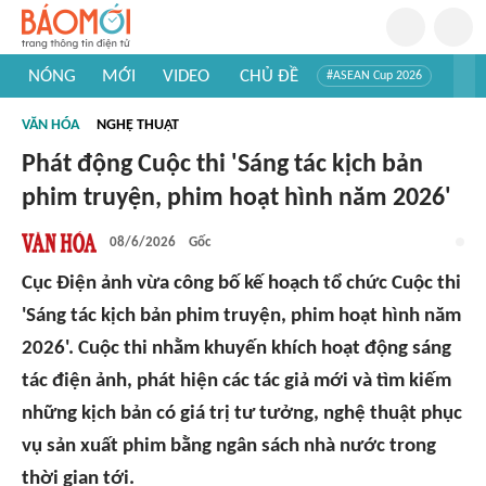
NÓNG
MỚI
VIDEO
CHỦ ĐỀ
#ASEAN Cup 2026
#Trí tuệ nhân tạo
#Mỹ - Iran
#Khám phá Việt Nam
VĂN HÓA
NGHỆ THUẬT
#Khám phá thế giới
Phát động Cuộc thi 'Sáng tác kịch bản
phim truyện, phim hoạt hình năm 2026'
08/6/2026
Gốc
Cục Điện ảnh vừa công bố kế hoạch tổ chức Cuộc thi
'Sáng tác kịch bản phim truyện, phim hoạt hình năm
2026'. Cuộc thi nhằm khuyến khích hoạt động sáng
tác điện ảnh, phát hiện các tác giả mới và tìm kiếm
những kịch bản có giá trị tư tưởng, nghệ thuật phục
vụ sản xuất phim bằng ngân sách nhà nước trong
thời gian tới.