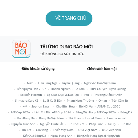
VỀ TRANG CHỦ
TẢI ỨNG DỤNG BÁO MỚI
ĐỂ KHÔNG BỎ SÓT TIN TỨC
Điều khoản sử dụng
Chính sách bảo mật
Năm
Liên Bang Nga
Tuyên Quang
Ngày Văn Hóa Việt Nam
Tết Nguyên Đán 2027
Doanh Nghiệp
Tô Lâm
THPT Chuyên Tuyên Quang
Eo Biển Hormuz
Bộ Giáo Dục Và Đào Tạo
Iran
Phương Diễm Huyền
Slimaura Care X3
Luật Xuất Bản
Phạm Ngọc Thưởng
Oman
Trần Cẩm Tú
Mỹ
Sophon Zaram
Chợ Biên Hòa
Bộ Nội Vụ
ASEAN Cup 2026
AFF Cup 2026
Lịch Thi Đấu AFF Cup 2026
Bảng Xếp Hạng AFF Cup 2026
Bóng Đá
Báo Bóng Đá
Bóng Đá Việt Nam
Thể Thao
Lionel Messi
Lamine Yamal
Nguyễn Xuân Son
Nguyễn Đình Bắc
Tin Thế Giới
Pháp Luật
Xã Hội
Tin Bão
Tin Tức
Giá Vàng
Tuyển Việt Nam
U23 Việt Nam
U17 Việt Nam
Kết Quả Bóng Đá
Ngoại Hạng Anh
Bảng Xếp Hạng Ngoại Hạng Anh