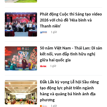
Phát động Cuộc thi Sáng tạo video
2026 với chủ đề 'Hòa bình và
Thanh niên'
1 giờ
50 năm Việt Nam - Thái Lan: Di sản
kết nối, vun đắp tình hữu nghị
giữa hai quốc gia
1 giờ
Đắk Lắk kỳ vọng Lễ hội Sầu riêng
tạo động lực phát triển ngành
hàng và quảng bá hình ảnh địa
phương
1 giờ