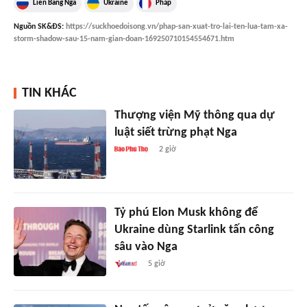
Liên Bang Nga
Ukraine
Pháp
Nguồn
SK&ĐS
:
https://suckhoedoisong.vn/phap-san-xuat-tro-lai-ten-lua-tam-xa-
storm-shadow-sau-15-nam-gian-doan-169250710154554671.htm
TIN KHÁC
Thượng viện Mỹ thông qua dự
luật siết trừng phạt Nga
2 giờ
Tỷ phú Elon Musk không để
Ukraine dùng Starlink tấn công
sâu vào Nga
5 giờ