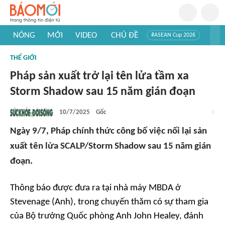
NÓNG
MỚI
VIDEO
CHỦ ĐỀ
#ASEAN Cup 2026
#Trí tuệ nhân tạo
#Mỹ - Iran
#Khám phá Việt Nam
THẾ GIỚI
#Khám phá thế giới
Pháp sản xuất trở lại tên lửa tầm xa
Storm Shadow sau 15 năm gián đoạn
10/7/2025
Gốc
Ngày 9/7, Pháp chính thức công bố việc nối lại sản
xuất tên lửa SCALP/Storm Shadow sau 15 năm gián
đoạn.
Thông báo được đưa ra tại nhà máy MBDA ở
Stevenage (Anh), trong chuyến thăm có sự tham gia
của Bộ trưởng Quốc phòng Anh John Healey, đánh