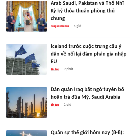
Arab Saudi, Pakistan và Thổ Nhĩ
Kỳ ký thỏa thuận phòng thủ
chung
4 giờ
Iceland trước cuộc trưng cầu ý
dân về nối lại đàm phán gia nhập
EU
9 phút
Dân quân Iraq bất ngờ tuyên bố
hoãn trả đũa Mỹ, Saudi Arabia
1 giờ
Quân sự thế giới hôm nay (8-8):