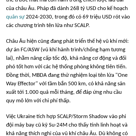
thế trước mắt mà còn nằm trong chiến lược lâu dài
của châu Âu. Pháp đã dành 268 tỷ USD cho kế hoạch
quân sự
2024-2030, trong đó có 69 triệu USD rót vào
các chương trình tên lửa như SCALP.
Châu Âu hiện cũng đang phát triển thế hệ vũ khí mới:
dự án FC/ASW (vũ khí hành trình/chống hạm tương
lai), nhằm nâng cấp tốc độ, khả năng cơ động và đối
phó tốt hơn với các hệ thống phòng không tiên tiến.
Đồng thời, MBDA đang thử nghiệm loại tên lửa "One
Way Effector" với tầm bắn 500 km, có khả năng sản
xuất tới 1.000 quả mỗi tháng, để đáp ứng nhu cầu
quy mô lớn với chi phí thấp.
Việc Ukraine tích hợp SCALP/Storm Shadow vào phi
đội máy bay cũ kỹ Su-24M cho thấy tính linh hoạt và
khả năng thích nghi của vũ khí châu Âu. Dù không có