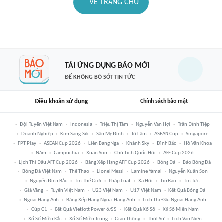
VỀ TRANG CHỦ
TẢI ỨNG DỤNG BÁO MỚI
ĐỂ KHÔNG BỎ SÓT TIN TỨC
Điều khoản sử dụng
Chính sách bảo mật
Đội Tuyển Việt Nam
Indonesia
Triệu Thị Tâm
Nguyễn Văn Hợi
Trần Đình Tiệp
Doanh Nghiệp
Kim Sang-Sik
Sân Mỹ Đình
Tô Lâm
ASEAN Cup
Singapore
FPT Play
ASEAN Cup 2026
Liên Bang Nga
Khánh Sky
Đình Bắc
Hồ Văn Khoa
Năm
Campuchia
Xuân Son
Chủ Tịch Quốc Hội
AFF Cup 2026
Lịch Thi Đấu AFF Cup 2026
Bảng Xếp Hạng AFF Cup 2026
Bóng Đá
Báo Bóng Đá
Bóng Đá Việt Nam
Thể Thao
Lionel Messi
Lamine Yamal
Nguyễn Xuân Son
Nguyễn Đình Bắc
Tin Thế Giới
Pháp Luật
Xã Hội
Tin Bão
Tin Tức
Giá Vàng
Tuyển Việt Nam
U23 Việt Nam
U17 Việt Nam
Kết Quả Bóng Đá
Ngoại Hạng Anh
Bảng Xếp Hạng Ngoại Hạng Anh
Lịch Thi Đấu Ngoại Hạng Anh
Cúp C1
Kết Quả Vietlott Power 6/55
Kết Quả Xổ Số
Xổ Số Miền Nam
Xổ Số Miền Bắc
Xổ Số Miền Trung
Giao Thông
Thời Sự
Lịch Vạn Niên