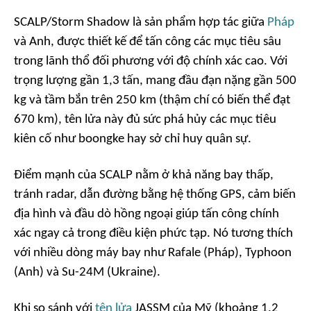
SCALP/Storm Shadow là sản phẩm hợp tác giữa
Pháp
và Anh, được thiết kế để tấn công các mục tiêu sâu
trong lãnh thổ đối phương với độ chính xác cao. Với
trọng lượng gần 1,3 tấn, mang đầu đạn nặng gần 500
kg và tầm bắn trên 250 km (thậm chí có biến thể đạt
670 km), tên lửa này đủ sức phá hủy các mục tiêu
kiên cố như boongke hay sở chỉ huy quân sự.
Điểm mạnh của SCALP nằm ở khả năng bay thấp,
tránh radar, dẫn đường bằng hệ thống GPS, cảm biến
địa hình và đầu dò hồng ngoại giúp tấn công chính
xác ngay cả trong điều kiện phức tạp. Nó tương thích
với nhiều dòng máy bay như Rafale (Pháp), Typhoon
(Anh) và Su-24M (Ukraine).
Khi so sánh với
tên lửa
JASSM của Mỹ (khoảng 1,2