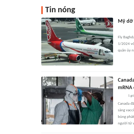
Tin nóng
Mỹ dỡ 
Fly Baghd
1/2024 vớ
quân ủy nh
Canada
mRNA 
1 gi
Canada đ
sàng vacc
bùng phát
người tử 