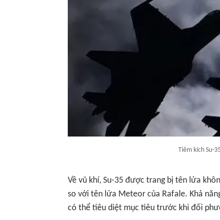
Tiêm kích Su-35
Về vũ khí, Su-35 được trang bị tên lửa kh
so với tên lửa Meteor của Rafale. Khả năn
có thể tiêu diệt mục tiêu trước khi đối ph