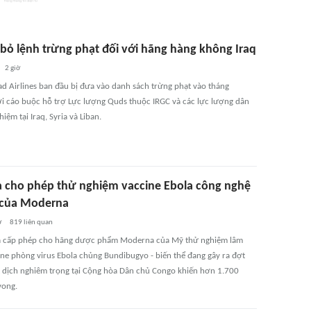
bỏ lệnh trừng phạt đối với hãng hàng không Iraq
2 giờ
ad Airlines ban đầu bị đưa vào danh sách trừng phạt vào tháng
i cáo buộc hỗ trợ Lực lượng Quds thuộc IRGC và các lực lượng dân
iệm tại Iraq, Syria và Liban.
 cho phép thử nghiệm vaccine Ebola công nghệ
của Moderna
ờ
819
liên quan
ã cấp phép cho hãng dược phẩm Moderna của Mỹ thử nghiệm lâm
ine phòng virus Ebola chủng Bundibugyo - biến thể đang gây ra đợt
 dịch nghiêm trọng tại Cộng hòa Dân chủ Congo khiến hơn 1.700
vong.