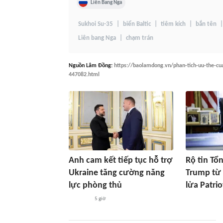
Liên Bang Nga
Sukhoi Su-35
biển Baltic
tiêm kích
bắn tên
Liên bang Nga
chạm trán
Nguồn
Lâm Đồng
:
https://baolamdong.vn/phan-tich-uu-the-cua
447082.html
Anh cam kết tiếp tục hỗ trợ
Rộ tin Tổ
Ukraine tăng cường năng
Trump từ 
lực phòng thủ
lửa Patri
5 giờ