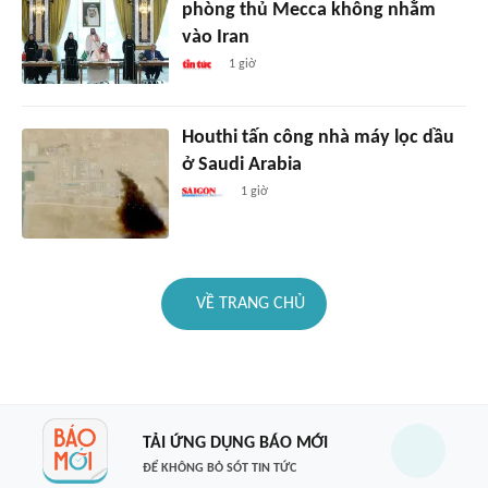
phòng thủ Mecca không nhằm
vào Iran
1 giờ
Houthi tấn công nhà máy lọc dầu
ở Saudi Arabia
1 giờ
VỀ TRANG CHỦ
TẢI ỨNG DỤNG BÁO MỚI
ĐỂ KHÔNG BỎ SÓT TIN TỨC