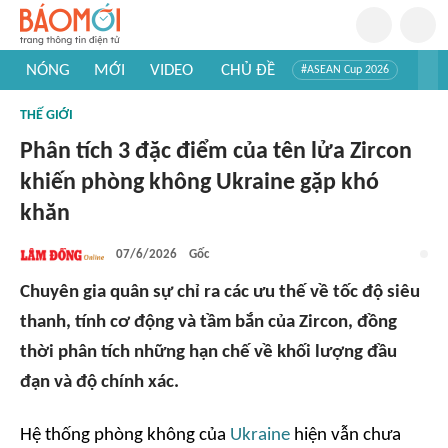
NÓNG
MỚI
VIDEO
CHỦ ĐỀ
#ASEAN Cup 2026
#Trí tuệ nhân tạo
#Mỹ - Iran
#Khám phá Việt Nam
THẾ GIỚI
#Khám phá thế giới
Phân tích 3 đặc điểm của tên lửa Zircon
khiến phòng không Ukraine gặp khó
khăn
07/6/2026
Gốc
Chuyên gia quân sự chỉ ra các ưu thế về tốc độ siêu
thanh, tính cơ động và tầm bắn của Zircon, đồng
thời phân tích những hạn chế về khối lượng đầu
đạn và độ chính xác.
Hệ thống phòng không của
Ukraine
hiện vẫn chưa