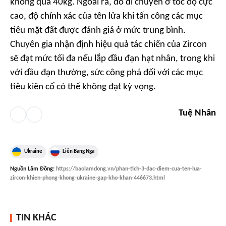
không quá 40kg. Ngoài ra, do di chuyển ở tốc độ cực
cao, độ chính xác của tên lửa khi tấn công các mục
tiêu mặt đất được đánh giá ở mức trung bình.
Chuyên gia nhận định hiệu quả tác chiến của Zircon
sẽ đạt mức tối đa nếu lắp đầu đạn hạt nhân, trong khi
với đầu đạn thường, sức công phá đối với các mục
tiêu kiên cố có thể không đạt kỳ vọng.
Tuệ Nhân
Ukraine
Liên Bang Nga
Nguồn
Lâm Đồng
:
https://baolamdong.vn/phan-tich-3-dac-diem-cua-ten-lua-
zircon-khien-phong-khong-ukraine-gap-kho-khan-446673.html
TIN KHÁC