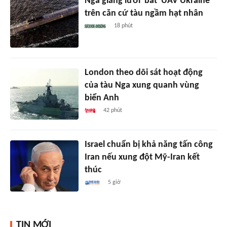
Nga giăng lưới 'bắt' UAV Ukraine
trên căn cứ tàu ngầm hạt nhân
18 phút
London theo dõi sát hoạt động
của tàu Nga xung quanh vùng
biển Anh
42 phút
Israel chuẩn bị khả năng tấn công
Iran nếu xung đột Mỹ-Iran kết
thúc
5 giờ
TIN MỚI