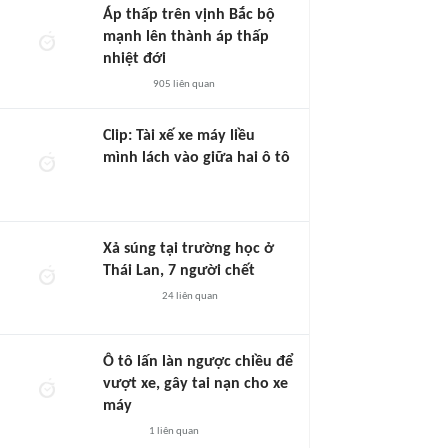
Áp thấp trên vịnh Bắc bộ
mạnh lên thành áp thấp
nhiệt đới
905
liên quan
Clip: Tài xế xe máy liều
mình lách vào giữa hai ô tô
Xả súng tại trường học ở
Thái Lan, 7 người chết
24
liên quan
Ô tô lấn làn ngược chiều để
vượt xe, gây tai nạn cho xe
máy
1
liên quan