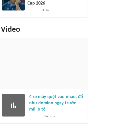
Cup 2026
4 giờ
Video
4 xe máy quệt vào nhau, đổ
như domino ngay trước
mũi ô tô
1
liên quan