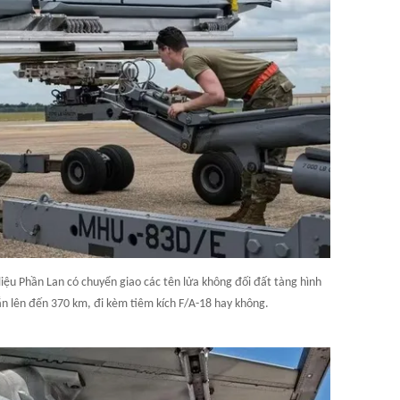
iệu Phần Lan có chuyển giao các tên lửa không đối đất tàng hình
n lên đến 370 km, đi kèm tiêm kích F/A-18 hay không.