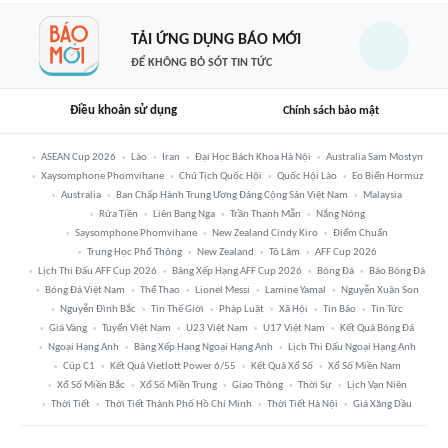
TẢI ỨNG DỤNG BÁO MỚI
ĐỂ KHÔNG BỎ SÓT TIN TỨC
Điều khoản sử dụng
Chính sách bảo mật
ASEAN Cup 2026
Lào
Iran
Đại Học Bách Khoa Hà Nội
Australia Sam Mostyn
Xaysomphone Phomvihane
Chủ Tịch Quốc Hội
Quốc Hội Lào
Eo Biển Hormuz
Australia
Ban Chấp Hành Trung Ương Đảng Cộng Sản Việt Nam
Malaysia
Rửa Tiền
Liên Bang Nga
Trần Thanh Mẫn
Nắng Nóng
Saysomphone Phomvihane
New Zealand Cindy Kiro
Điểm Chuẩn
Trung Học Phổ Thông
New Zealand
Tô Lâm
AFF Cup 2026
Lịch Thi Đấu AFF Cup 2026
Bảng Xếp Hạng AFF Cup 2026
Bóng Đá
Báo Bóng Đá
Bóng Đá Việt Nam
Thể Thao
Lionel Messi
Lamine Yamal
Nguyễn Xuân Son
Nguyễn Đình Bắc
Tin Thế Giới
Pháp Luật
Xã Hội
Tin Bão
Tin Tức
Giá Vàng
Tuyển Việt Nam
U23 Việt Nam
U17 Việt Nam
Kết Quả Bóng Đá
Ngoại Hạng Anh
Bảng Xếp Hạng Ngoại Hạng Anh
Lịch Thi Đấu Ngoại Hạng Anh
Cúp C1
Kết Quả Vietlott Power 6/55
Kết Quả Xổ Số
Xổ Số Miền Nam
Xổ Số Miền Bắc
Xổ Số Miền Trung
Giao Thông
Thời Sự
Lịch Vạn Niên
Thời Tiết
Thời Tiết Thành Phố Hồ Chí Minh
Thời Tiết Hà Nội
Giá Xăng Dầu