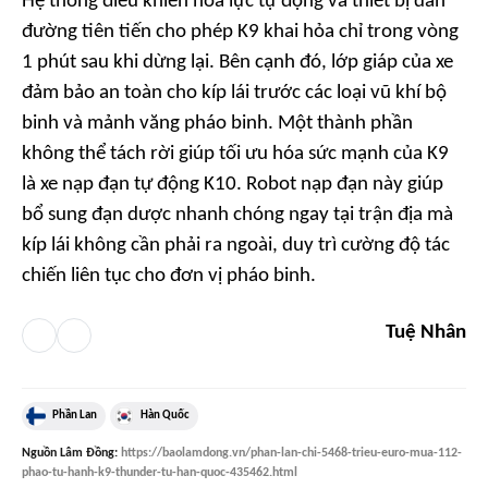
Hệ thống điều khiển hỏa lực tự động và thiết bị dẫn
đường tiên tiến cho phép K9 khai hỏa chỉ trong vòng
1 phút sau khi dừng lại. Bên cạnh đó, lớp giáp của xe
đảm bảo an toàn cho kíp lái trước các loại vũ khí bộ
binh và mảnh văng pháo binh. Một thành phần
không thể tách rời giúp tối ưu hóa sức mạnh của K9
là xe nạp đạn tự động K10. Robot nạp đạn này giúp
bổ sung đạn dược nhanh chóng ngay tại trận địa mà
kíp lái không cần phải ra ngoài, duy trì cường độ tác
chiến liên tục cho đơn vị pháo binh.
Tuệ Nhân
Phần Lan
Hàn Quốc
Nguồn
Lâm Đồng
:
https://baolamdong.vn/phan-lan-chi-5468-trieu-euro-mua-112-
phao-tu-hanh-k9-thunder-tu-han-quoc-435462.html