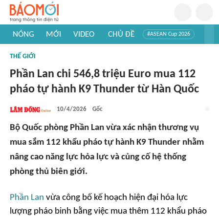
NÓNG
MỚI
VIDEO
CHỦ ĐỀ
#ASEAN Cup 2026
#Trí tuệ nhân tạo
#Mỹ - Iran
#Khám phá Việt Nam
THẾ GIỚI
#Khám phá thế giới
Phần Lan chi 546,8 triệu Euro mua 112
pháo tự hành K9 Thunder từ Hàn Quốc
10/4/2026
Gốc
Bộ Quốc phòng Phần Lan vừa xác nhận thương vụ
mua sắm 112 khẩu pháo tự hành K9 Thunder nhằm
nâng cao năng lực hỏa lực và củng cố hệ thống
phòng thủ biên giới.
Phần Lan
vừa công bố kế hoạch hiện đại hóa lực
lượng pháo binh bằng việc mua thêm 112 khẩu pháo