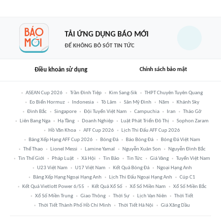
TẢI ỨNG DỤNG BÁO MỚI
ĐỂ KHÔNG BỎ SÓT TIN TỨC
Điều khoản sử dụng
Chính sách bảo mật
ASEAN Cup 2026
Trần Đình Tiệp
Kim Sang-Sik
THPT Chuyên Tuyên Quang
Eo Biển Hormuz
Indonesia
Tô Lâm
Sân Mỹ Đình
Năm
Khánh Sky
Đình Bắc
Singapore
Đội Tuyển Việt Nam
Campuchia
Iran
Tháo Gỡ
Liên Bang Nga
Hạ Tầng
Doanh Nghiệp
Luật Phát Triển Đô Thị
Sophon Zaram
Hồ Văn Khoa
AFF Cup 2026
Lịch Thi Đấu AFF Cup 2026
Bảng Xếp Hạng AFF Cup 2026
Bóng Đá
Báo Bóng Đá
Bóng Đá Việt Nam
Thể Thao
Lionel Messi
Lamine Yamal
Nguyễn Xuân Son
Nguyễn Đình Bắc
Tin Thế Giới
Pháp Luật
Xã Hội
Tin Bão
Tin Tức
Giá Vàng
Tuyển Việt Nam
U23 Việt Nam
U17 Việt Nam
Kết Quả Bóng Đá
Ngoại Hạng Anh
Bảng Xếp Hạng Ngoại Hạng Anh
Lịch Thi Đấu Ngoại Hạng Anh
Cúp C1
Kết Quả Vietlott Power 6/55
Kết Quả Xổ Số
Xổ Số Miền Nam
Xổ Số Miền Bắc
Xổ Số Miền Trung
Giao Thông
Thời Sự
Lịch Vạn Niên
Thời Tiết
Thời Tiết Thành Phố Hồ Chí Minh
Thời Tiết Hà Nội
Giá Xăng Dầu