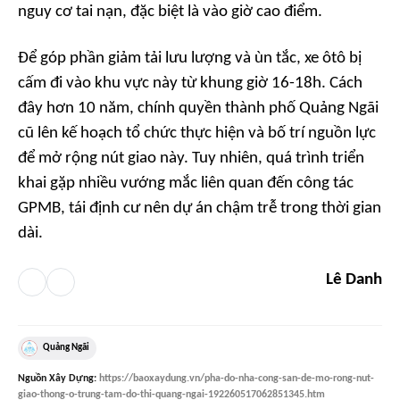
nguy cơ tai nạn, đặc biệt là vào giờ cao điểm.
Để góp phần giảm tải lưu lượng và ùn tắc, xe ôtô bị
cấm đi vào khu vực này từ khung giờ 16-18h. Cách
đây hơn 10 năm, chính quyền thành phố Quảng Ngãi
cũ lên kế hoạch tổ chức thực hiện và bố trí nguồn lực
để mở rộng nút giao này. Tuy nhiên, quá trình triển
khai gặp nhiều vướng mắc liên quan đến công tác
GPMB, tái định cư nên dự án chậm trễ trong thời gian
dài.
Lê Danh
Quảng Ngãi
Nguồn
Xây Dựng
:
https://baoxaydung.vn/pha-do-nha-cong-san-de-mo-rong-nut-
giao-thong-o-trung-tam-do-thi-quang-ngai-192260517062851345.htm