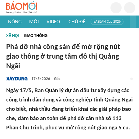
NÓNG
MỚI
VIDEO
CHỦ ĐỀ
#ASEAN Cup 2026
#Trí tuệ nhân tạo
#Mỹ - Iran
#Khám phá Việt Nam
XÃ HỘI
GIAO THÔNG
#Khám phá thế giới
Phá dỡ nhà công sản để mở rộng nút
giao thông ở trung tâm đô thị Quảng
Ngãi
17/5/2026
Gốc
Ngày 17/5, Ban Quản lý dự án đầu tư xây dựng các
công trình dân dụng và công nghiệp tỉnh Quảng Ngãi
cho biết, nhà thầu đang triển khai các giải pháp bao
che, đảm bảo an toàn để phá dỡ căn nhà số 113
Phan Chu Trinh, phục vụ mở rộng nút giao ngã 5 cũ.