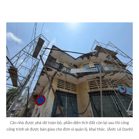
Căn nhà được phá dỡ toàn bộ, phần diện tích đất còn lại sau thi công
công trình sẽ được bàn giao cho đơn vị quản lý, khai thác. (Ảnh: Lê Danh)