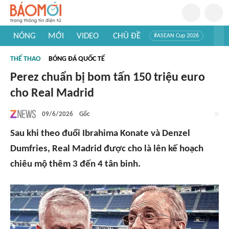
NÓNG
MỚI
VIDEO
CHỦ ĐỀ
#ASEAN Cup 2026
#Trí tuệ nhân tạo
#Mỹ - Iran
#Khám phá Việt Nam
THỂ THAO
BÓNG ĐÁ QUỐC TẾ
#Khám phá thế giới
Perez chuẩn bị bom tấn 150 triệu euro
cho Real Madrid
09/6/2026
Gốc
Sau khi theo đuổi Ibrahima Konate và Denzel
Dumfries, Real Madrid được cho là lên kế hoạch
chiêu mộ thêm 3 đến 4 tân binh.