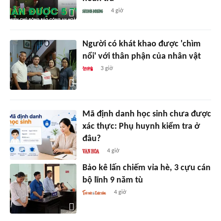
4 giờ
Người có khát khao được 'chìm
nổi' với thân phận của nhân vật
3 giờ
Mã định danh học sinh chưa được
xác thực: Phụ huynh kiểm tra ở
đâu?
4 giờ
Bảo kê lấn chiếm vỉa hè, 3 cựu cán
bộ lĩnh 9 năm tù
4 giờ