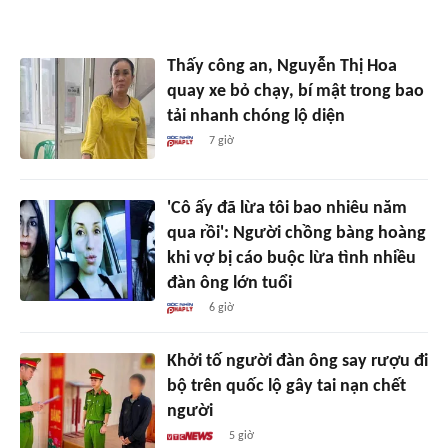
Thấy công an, Nguyễn Thị Hoa
quay xe bỏ chạy, bí mật trong bao
tải nhanh chóng lộ diện
7 giờ
'Cô ấy đã lừa tôi bao nhiêu năm
qua rồi': Người chồng bàng hoàng
khi vợ bị cáo buộc lừa tình nhiều
đàn ông lớn tuổi
6 giờ
Khởi tố người đàn ông say rượu đi
bộ trên quốc lộ gây tai nạn chết
người
5 giờ