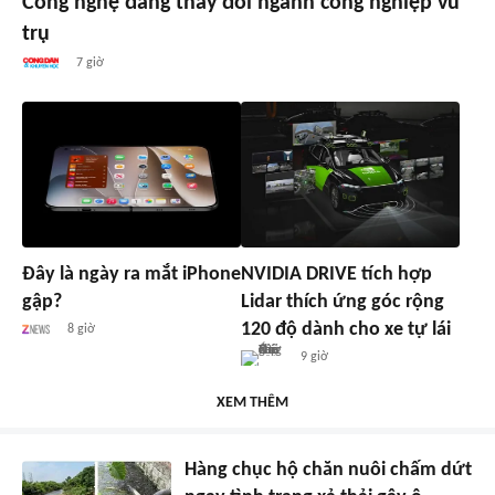
Công nghệ đang thay đổi ngành công nghiệp vũ
trụ
7 giờ
Đây là ngày ra mắt iPhone
NVIDIA DRIVE tích hợp
gập?
Lidar thích ứng góc rộng
120 độ dành cho xe tự lái
8 giờ
9 giờ
XEM THÊM
Hàng chục hộ chăn nuôi chấm dứt