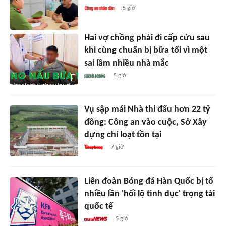
5 giờ
Hai vợ chồng phải đi cấp cứu sau
khi cùng chuẩn bị bữa tối vì một
sai lầm nhiều nhà mắc
5 giờ
Vụ sập mái Nhà thi đấu hơn 22 tỷ
đồng: Công an vào cuộc, Sở Xây
dựng chỉ loạt tồn tại
7 giờ
Liên đoàn Bóng đá Hàn Quốc bị tố
nhiều lần 'hối lộ tình dục' trọng tài
quốc tế
5 giờ