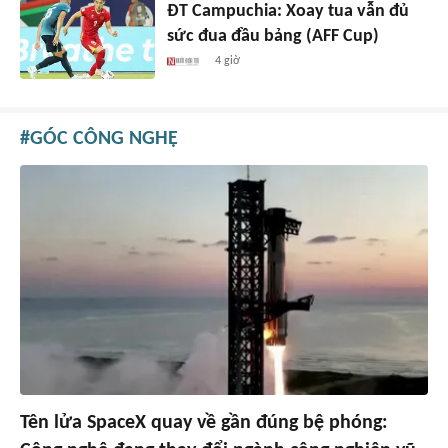
ĐT Campuchia: Xoay tua vẫn đủ
sức đua đầu bảng (AFF Cup)
4 giờ
GÓC CÔNG NGHỆ
Tên lửa SpaceX quay về gần đúng bệ phóng: