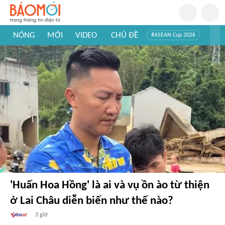
NÓNG
MỚI
VIDEO
CHỦ ĐỀ
#ASEAN Cup 2026
#Trí tuệ nhân tạo
#Mỹ - Iran
#Khám phá Việt Nam
#Khám phá thế giới
'Huấn Hoa Hồng' là ai và vụ ồn ào từ thiện
ở Lai Châu diễn biến như thế nào?
3 giờ