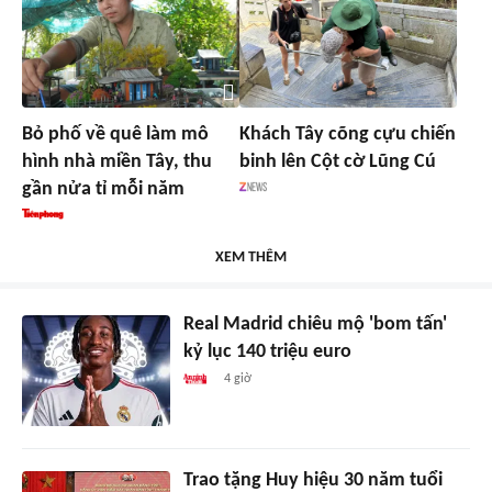
Bỏ phố về quê làm mô
Khách Tây cõng cựu chiến
hình nhà miền Tây, thu
binh lên Cột cờ Lũng Cú
gần nửa tỉ mỗi năm
XEM THÊM
Real Madrid chiêu mộ 'bom tấn'
kỷ lục 140 triệu euro
4 giờ
Trao tặng Huy hiệu 30 năm tuổi