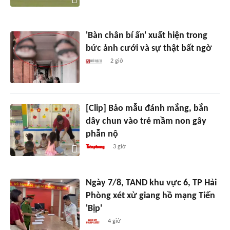
'Bàn chân bí ẩn' xuất hiện trong
bức ảnh cưới và sự thật bất ngờ
2 giờ
[Clip] Bảo mẫu đánh mắng, bắn
dây chun vào trẻ mầm non gây
phẫn nộ
3 giờ
Ngày 7/8, TAND khu vực 6, TP Hải
Phòng xét xử giang hồ mạng Tiến
'Bịp'
4 giờ