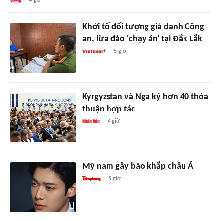
4 giờ
Khởi tố đối tượng giả danh Công
an, lừa đảo 'chạy án' tại Đắk Lắk
5 giờ
Kyrgyzstan và Nga ký hơn 40 thỏa
thuận hợp tác
4 giờ
Mỹ nam gây bão khắp châu Á
5 giờ