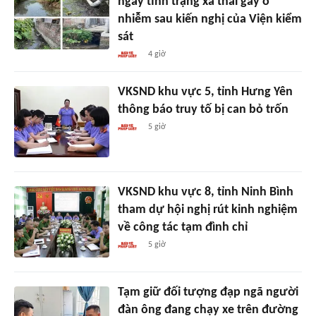
ngay tình trạng xả thải gây ô
nhiễm sau kiến nghị của Viện kiểm
sát
4 giờ
VKSND khu vực 5, tỉnh Hưng Yên
thông báo truy tố bị can bỏ trốn
5 giờ
VKSND khu vực 8, tỉnh Ninh Bình
tham dự hội nghị rút kinh nghiệm
về công tác tạm đình chỉ
5 giờ
Tạm giữ đối tượng đạp ngã người
đàn ông đang chạy xe trên đường