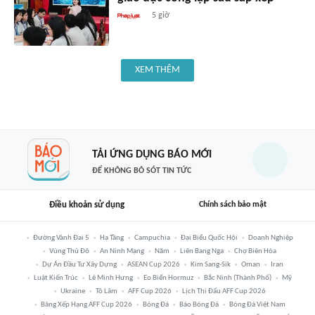
5 giờ
XEM THÊM
TẢI ỨNG DỤNG BÁO MỚI
ĐỂ KHÔNG BỎ SÓT TIN TỨC
Điều khoản sử dụng
Chính sách bảo mật
Đường Vành Đai 5
Hạ Tầng
Campuchia
Đại Biểu Quốc Hội
Doanh Nghiệp
Vùng Thủ Đô
An Ninh Mạng
Năm
Liên Bang Nga
Chợ Biên Hòa
Dự Án Đầu Tư Xây Dựng
ASEAN Cup 2026
Kim Sang-Sik
Oman
Iran
Luật Kiến Trúc
Lê Minh Hưng
Eo Biển Hormuz
Bắc Ninh (thành Phố)
Mỹ
Ukraine
Tô Lâm
AFF Cup 2026
Lịch Thi Đấu AFF Cup 2026
Bảng Xếp Hạng AFF Cup 2026
Bóng Đá
Báo Bóng Đá
Bóng Đá Việt Nam