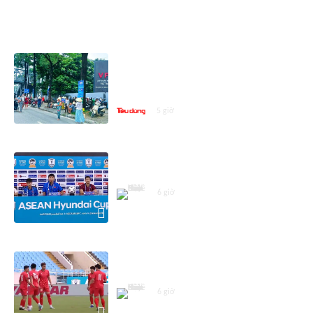
ASEAN CUP 2026
Vé trận Việt Nam - Campuchia hút
khách: Hàng dài người chờ mua,
giá vé 'cò' chênh tới 100.000 đồng
5 giờ
Họp báo trước trận Việt Nam -
Campuchia
6 giờ
Đội tuyển Việt Nam sẵn sàng cho
trận gặp Campuchia
6 giờ