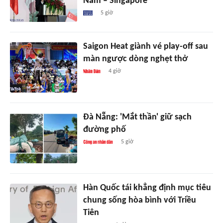
Nam – Singapore'
5 giờ
Saigon Heat giành vé play-off sau
màn ngược dòng nghẹt thở
4 giờ
Đà Nẵng: 'Mắt thần' giữ sạch
đường phố
5 giờ
Hàn Quốc tái khẳng định mục tiêu
chung sống hòa bình với Triều
Tiên