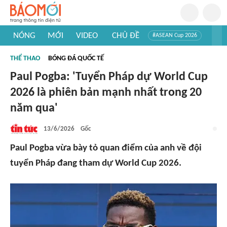
NÓNG
MỚI
VIDEO
CHỦ ĐỀ
#ASEAN Cup 2026
#Trí tuệ nhân tạo
#Mỹ - Iran
#Khám phá Việt Nam
THỂ THAO
BÓNG ĐÁ QUỐC TẾ
#Khám phá thế giới
Paul Pogba: 'Tuyển Pháp dự World Cup
2026 là phiên bản mạnh nhất trong 20
năm qua'
13/6/2026
Gốc
Paul Pogba vừa bày tỏ quan điểm của anh về đội
tuyển Pháp đang tham dự World Cup 2026.