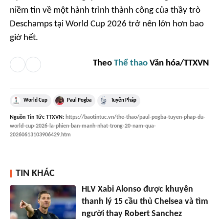
niềm tin về một hành trình thành công của thầy trò
Deschamps tại World Cup 2026 trở nên lớn hơn bao
giờ hết.
Theo
Thể thao
Văn hóa/TTXVN
World Cup
Paul Pogba
Tuyển Pháp
Nguồn
Tin Tức TTXVN
:
https://baotintuc.vn/the-thao/paul-pogba-tuyen-phap-du-
world-cup-2026-la-phien-ban-manh-nhat-trong-20-nam-qua-
20260613103906429.htm
TIN KHÁC
HLV Xabi Alonso được khuyên
thanh lý 15 cầu thủ Chelsea và tìm
người thay Robert Sanchez