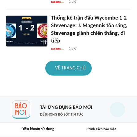
1 giờ
Thống kê trận đấu Wycombe 1-2
Stevenage: J. Magennis tỏa sáng,
Stevenage giành chiến thắng, đi
tiếp
1 giờ
VỀ TRANG CHỦ
TẢI ỨNG DỤNG BÁO MỚI
ĐỂ KHÔNG BỎ SÓT TIN TỨC
Điều khoản sử dụng
Chính sách bảo mật