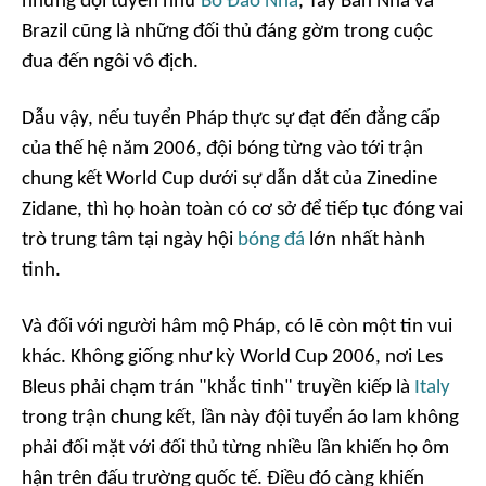
những đội tuyển như
Bồ Đào Nha
, Tây Ban Nha và
Brazil cũng là những đối thủ đáng gờm trong cuộc
đua đến ngôi vô địch.
Dẫu vậy, nếu tuyển Pháp thực sự đạt đến đẳng cấp
của thế hệ năm 2006, đội bóng từng vào tới trận
chung kết World Cup dưới sự dẫn dắt của Zinedine
Zidane, thì họ hoàn toàn có cơ sở để tiếp tục đóng vai
trò trung tâm tại ngày hội
bóng đá
lớn nhất hành
tinh.
Và đối với người hâm mộ Pháp, có lẽ còn một tin vui
khác. Không giống như kỳ World Cup 2006, nơi Les
Bleus phải chạm trán "khắc tinh" truyền kiếp là
Italy
trong trận chung kết, lần này đội tuyển áo lam không
phải đối mặt với đối thủ từng nhiều lần khiến họ ôm
hận trên đấu trường quốc tế. Điều đó càng khiến