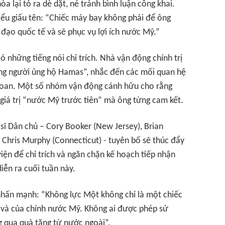
a lại tỏ ra dè dặt, né tránh bình luận công khai.
ểu giấu tên: “
Chiếc máy bay không phải để ông
 đạo quốc tế và sẽ phục vụ lợi ích nước Mỹ.”
có những tiếng nói chỉ trích. Nhà vận động chính trị
ng người ủng hộ Hamas”
, nhắc đến các mối quan hệ
đoan. Một số nhóm vận động cánh hữu cho rằng
giá trị “nước Mỹ trước tiên” mà ông từng cam kết.
 sĩ Dân chủ – Cory Booker (New Jersey), Brian
 Chris Murphy (Connecticut) - tuyên bố sẽ thúc đẩy
iện để chỉ trích và ngăn chặn kế hoạch tiếp nhận
iễn ra cuối tuần này.
 nhấn mạnh:
“Không lực Một không chỉ là một chiếc
g và của chính nước Mỹ. Không ai được phép sử
g qua quà tặng từ nước ngoài”.