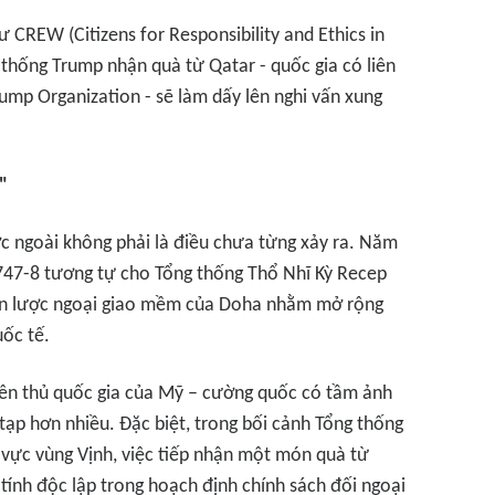
 CREW (Citizens for Responsibility and Ethics in
thống Trump nhận quà từ Qatar - quốc gia có liên
ump Organization - sẽ làm dấy lên nghi vấn xung
"
c ngoài không phải là điều chưa từng xảy ra. Năm
747-8 tương tự cho Tổng thống Thổ Nhĩ Kỳ Recep
iến lược ngoại giao mềm của Doha nhằm mở rộng
ốc tế.
yên thủ quốc gia của Mỹ – cường quốc có tầm ảnh
ạp hơn nhiều. Đặc biệt, trong bối cảnh Tổng thống
 vực vùng Vịnh, việc tiếp nhận một món quà từ
tính độc lập trong hoạch định chính sách đối ngoại