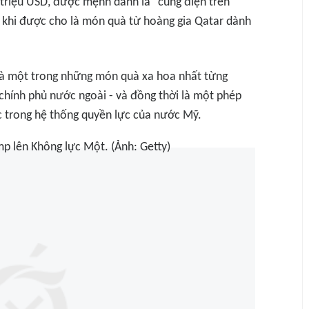
 triệu USD, được mệnh danh là “cung điện trên
khi được cho là món quà từ hoàng gia Qatar dành
là một trong những món quà xa hoa nhất từng
hính phủ nước ngoài - và đồng thời là một phép
ức trong hệ thống quyền lực của nước Mỹ.