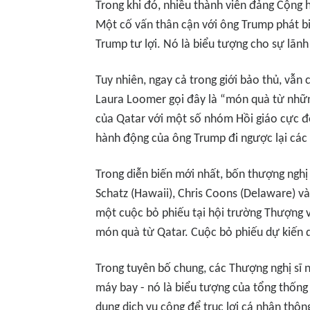
Trong khi đó, nhiều thành viên đảng Cộng hò
Một cố vấn thân cận với ông Trump phát bi
Trump tư lợi. Nó là biểu tượng cho sự lãnh
Tuy nhiên, ngay cả trong giới bảo thủ, vẫn 
Laura Loomer gọi đây là “
món quà từ nhữ
của Qatar với một số nhóm Hồi giáo cực 
hành động của ông Trump đi ngược lại các 
Trong diễn biến mới nhất, bốn thượng nghị
Schatz (Hawaii), Chris Coons (Delaware) và
một cuộc bỏ phiếu tại hội trường Thượng v
món quà từ Qatar. Cuộc bỏ phiếu dự kiến d
Trong tuyên bố chung, các Thượng nghị sĩ
máy bay - nó là biểu tượng của tổng thốn
dụng dịch vụ công để trục lợi cá nhân thôn